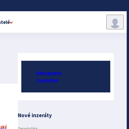
telé
Videogalerie
Teraristika
Nové inzeráty
ský
Teraristika