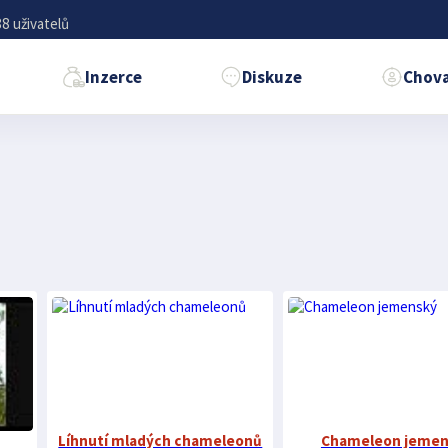
8 uživatelů
Inzerce
Diskuze
Chova
Líhnutí mladých chameleonů
Chameleon jemen