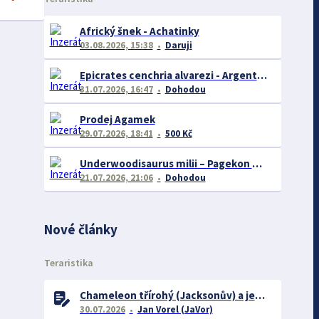
Africký šnek - Achatinky
03.08.2026, 15:38
Daruji
Epicrates cenchria alvarezi - Argentine Rainbow Boa
31.07.2026, 16:47
Dohodou
Prodej Agamek
29.07.2026, 18:41
500 Kč
Underwoodisaurus milii – Pagekon miliův
21.07.2026, 21:06
Dohodou
Nové články
Teraristika
Chameleon třírohý (Jacksonův) a jeho chov
30.07.2026
Jan Vorel (JaVor)