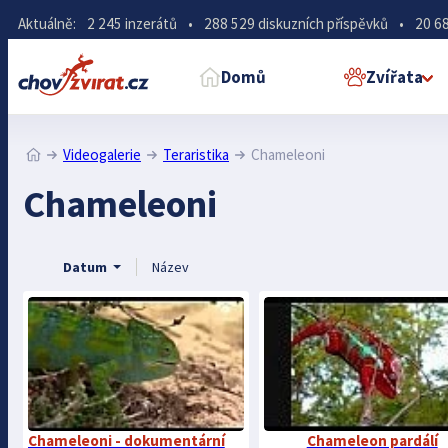
Aktuálně:
2 245 inzerátů
•
288 529 diskuzních příspěvků
•
20 68
Domů
Zvířata
Videogalerie
Teraristika
Chameleoni
Chameleoni
Datum
Název
Chameleoni - dokumentární
Chameleon pardálí