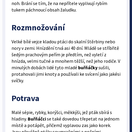
noh. Brání se tím, že na nepřítele vyplivují rybím
tukem páchnoucí obsah žaludku.
Rozmnožování
Velké bílé vejce kladou ptáci do skalní štěrbiny nebo
nory v zemi. Hnízdění trvá asi 40 dní. Mládě se stříbřitě
šedým prachovým peřím je předtím, než vyletí z
hnízda, velmi tučné a mnohem těžší, než jeho rodiče. V
minulých dobách lidé tyto mladé
buřňáčky
sušili,
protahovali jimi knoty a používali ke svícení jako jakési
svíčky.
Potrava
Malé sépie, rybky, korýšci, měkkýši, jež pták sbírá s
hladiny.
Buřňáčci
se také dovedou třepetat na jednom
místě a potápět, přičemž vyplavou zas jako korek.
Jsou převážně ptáky soumračnými a nočními.