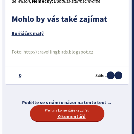
de Wilson
,
Německy:
Buntfuss-sturmschwalbe
Mohlo by vás také zajímat
Buřňáček malý
Foto: http://travellingbirds.blogspot.cz
0
Sdílet:
Podělte se s námi o názor na tento text →
Přejít na komentáře ke zvířeti
0 komentářů