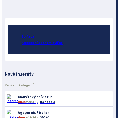
Zvířata
Abecední seznam zvířat
Nové inzeráty
Ze všech kategorií
Maltézský psík s PP
dnes
v 20:37
Dohodou
Agapornis Fischeri
dnes
v 19:36
350 Kč