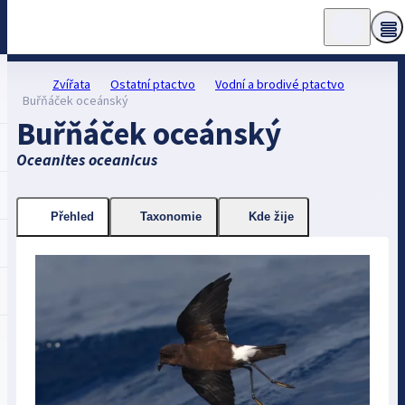
Zvířata
Ostatní ptactvo
Vodní a brodivé ptactvo
Buřňáček oceánský
Buřňáček oceánský
Oceanites oceanicus
Přehled
Taxonomie
Kde žije