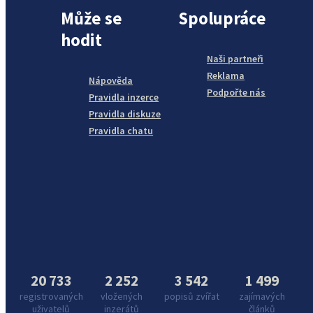
Může se
Spolupráce
hodit
Naši partneři
Reklama
Nápověda
Podpořte nás
Pravidla inzerce
Pravidla diskuze
Pravidla chatu
20 733
2 252
3 542
1 499
registrovaných
vložených
popisů zvířat
zajímavých
uživatelů
inzerátů
článků