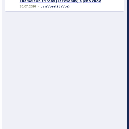
Chameleon třírohý (Jacksonův) a jeho chov
30.07.2026
Jan Vorel (JaVor)