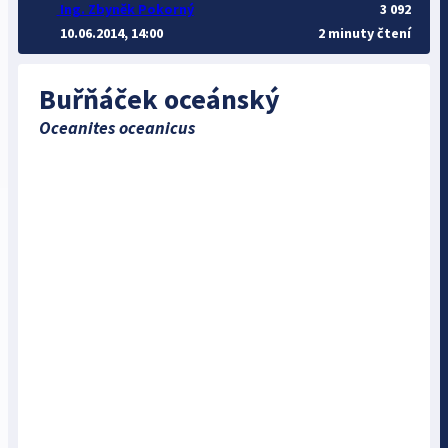
Ing. Zbyněk Pokorný
3 092
10.06.2014, 14:00
2 minuty čtení
Buřňáček oceánský
Oceanites oceanicus