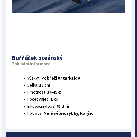
Buřňáček oceánský
Základní informace
Výskyt:
Pobřeží Antarktidy
Délka:
18 cm
Hmotnost:
34-45 g
Počet vajec:
1 ks
Inkubační doba:
43 dnů
Potrava:
Malé sépie, rybky, korýšci