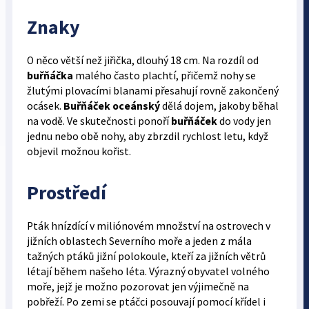
Znaky
O něco větší než jiřička, dlouhý 18 cm. Na rozdíl od
buřňáčka
malého často plachtí, přičemž nohy se
žlutými plovacími blanami přesahují rovně zakončený
ocásek.
Buřňáček oceánský
dělá dojem, jakoby běhal
na vodě. Ve skutečnosti ponoří
buřňáček
do vody jen
jednu nebo obě nohy, aby zbrzdil rychlost letu, když
objevil možnou kořist.
Prostředí
Pták hnízdící v miliónovém množství na ostrovech v
jižních oblastech Severního moře a jeden z mála
tažných ptáků jižní polokoule, kteří za jižních větrů
létají během našeho léta. Výrazný obyvatel volného
moře, jejž je možno pozorovat jen výjimečně na
pobřeží. Po zemi se ptáčci posouvají pomocí křídel i