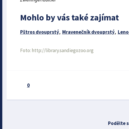
Mohlo by vás také zajímat
Pštros dvouprstý
,
Mravenečník dvouprstý
,
Leno
Foto: http://library.sandiegozoo.org
0
Podělte s