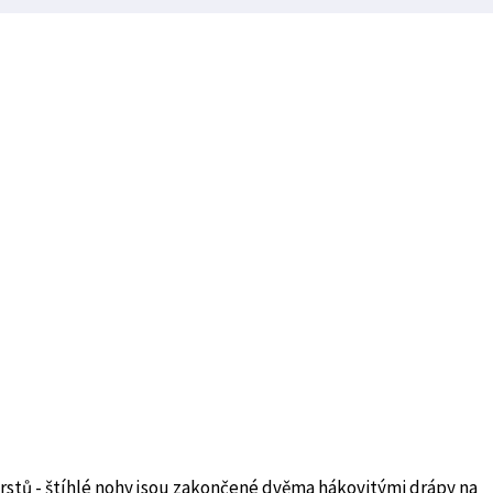
rstů - štíhlé nohy jsou zakončené dvěma hákovitými drápy na