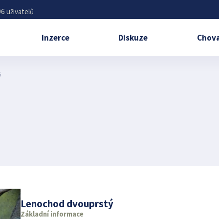
6 uživatelů
Inzerce
Diskuze
Chova
ý
Lenochod dvouprstý
Základní informace