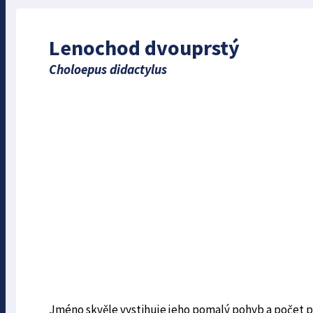
Lenochod dvouprstý
Choloepus didactylus
Jméno skvěle vystihuje jeho pomalý pohyb a počet p