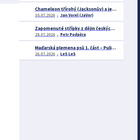
Chameleon třírohý (Jacksonův) a jeho chov
30.07.2026
Jan Vorel (JaVor)
Zapomenuté střípky z dějin českých exotářů - 3.část
28.07.2026
Petr Podpěra
Maďarská plemena psů 1. část – Puli, Komondor
26.07.2026
LeS LeS