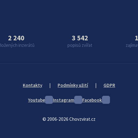
2 240
3 542
1
vložených inzerátů
popisů zvířat
zajíma
Kontakty
|
Podmínky užití
|
GDPR
Youtube
Instagram
Facebook
© 2006-2026 Chovzvirat.cz