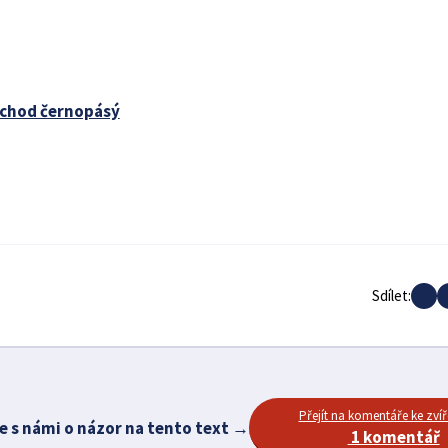
chod černopásý
Sdílet:
Přejít na komentáře ke zvíř
e s námi o názor na tento text →
1 komentář