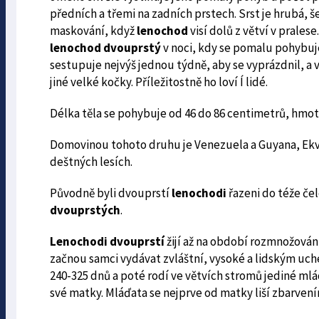
předních a třemi na zadních prstech. Srst je hrubá, š
maskování, když
lenochod
visí dolů z větví v pralese
lenochod dvouprstý
v noci, kdy se pomalu pohybuje
sestupuje nejvýš jednou týdně, aby se vyprázdnil, a v 
jiné velké kočky. Příležitostně ho loví Í lidé.
Délka těla se pohybuje od 46 do 86 centimetrů, hmotn
Domovinou tohoto druhu je Venezuela a Guyana, Ekvá
deštných lesích.
Původně byli dvouprstí
lenochodi
řazeni do téže čel
dvouprstých
.
Lenochodi dvouprstí
žijí až na období rozmnožová
začnou samci vydávat zvláštní, vysoké a lidským uche
240-325 dnů a poté rodí ve větvích stromů jediné mlád
své matky. Mláďata se nejprve od matky liší zbarvením