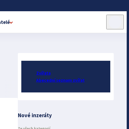
telé
Zvířata
Abecední seznam zvířat
Nové inzeráty
Ze všech kategorií