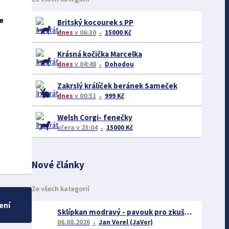
e
Britský kocourek s PP
dnes
v 06:30
15000 Kč
Krásná kočička Marcelka
dnes
v 04:48
Dohodou
Zakrslý králíček beránek Sameček
dnes
v 00:51
999 Kč
Welsh Corgi- fenečky
včera
v 23:04
15000 Kč
Nové články
Ze všech kategorií
ení
Sklípkan modravý - pavouk pro zkušené chovatele
06.08.2026
Jan Vorel (JaVor)