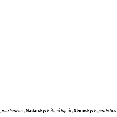
prsti ljenivac
,
Maďarsky:
Kétujjú lajhár
,
Německy:
Eigentliches