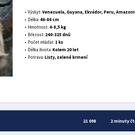
Výskyt:
Venezuela, Guyana, Ekvádor, Peru, Amazoni
Délka:
46-86 cm
Hmotnost:
4-8,5 kg
Březost:
240-325 dnů
Počet mláďat:
1 ks
Délka života:
Kolem 20 let
Potrava:
Listy, zelené krmení
21 098
2 minuty čt