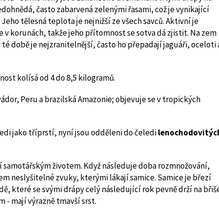
edohnědá, často zabarvená zelenými řasami, což je vynikající
. Jeho tělesná teplota je nejnižší ze všech savců. Aktivní je
 v korunách, takže jeho přítomnost se sotva dá zjistit. Na zem
té době je nejzranitelnější, často ho přepadají jaguáři, oceloti 
ost kolísá od 4 do 8,5 kilogramů.
dor, Peru a brazilská Amazonie; objevuje se v tropických
edi jako tříprstí, nyní jsou odděleni do čeledi
lenochodovitýc
ní samotářským životem. Když následuje doba rozmnožování,
m neslyšitelné zvuky, kterými lákají samice. Samice je březí
ě, které se svými drápy celý následující rok pevně drží na břiš
 - mají výrazně tmavší srst.