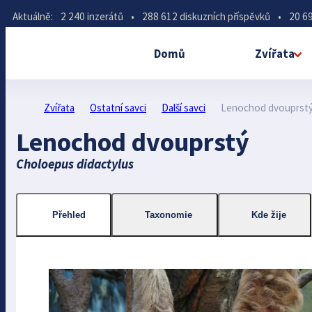
Aktuálně:
2 240 inzerátů
•
288 612 diskuzních příspěvků
•
20 69
Domů
Zvířata
Zvířata
Ostatní savci
Další savci
Lenochod dvouprst
Lenochod dvouprstý
Choloepus didactylus
Přehled
Taxonomie
Kde žije