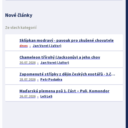
Nové články
Ze všech kategorií
Sklípkan modravý - pavouk pro zkušené chovatele
dnes
Jan Vorel (JaVor)
Chameleon třírohý (Jacksonův) a jeho chov
30.07.2026
Jan Vorel (JaVor)
Zapomenuté střípky z dějin českých exotářů - 3.část
28.07.2026
Petr Podpěra
Maďarská plemena psů 1. část – Puli, Komondor
26.07.2026
LeS LeS