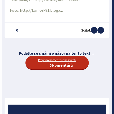
Foto: http://konicek91.blog.cz
0
Sdílet:
Podělte se s námi o názor na tento text →
Přejít na komentáře ke zvířeti
0 komentářů