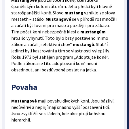
Mustangové
jsou zdivočelí koně, kteří utekli
španělským kolonizátorům. Jeho předci byli hlavně
starošpanělští koně. Slovo
mustang
vzniklo ze slova
mesteth – stádo.
Mustangové
se v přírodě rozmnožili
a začali být loveni pro maso a později i pro zábavu.
Tím počet koní nebezpečně klesl a
mustangům
hrozilo vyhynutí. Toto bylo brzy postaveno mimo
zákon a začal „selektivní chov“
mustangů
. Slabší
jedinci byli kastrováni a tím se vlastnosti vylepšily.
Roku 1973 byl zahájen program „Adoptujte koně“.
Podle zákona se tito adoptovaní koně nesní
obsednout, ani bezdůvodně poslat na jatka.
Povaha
Mustangové
mají povahu divokých koní. Jsou bázliví,
nedůvěřiví a nepřijímají snadno vyšší postavení lidí.
Jsou zvyklí žít ve stádech, kde akceptují koňskou
hierarchii.