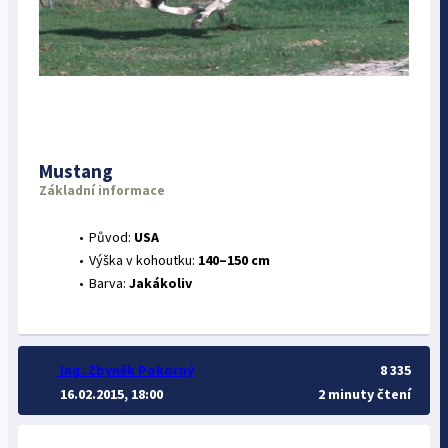
Mustang
Základní informace
Původ:
USA
Výška v kohoutku:
140–150 cm
Barva:
Jakákoliv
Ing. Zbyněk Pokorný
8 335
16.02.2015, 18:00
2 minuty čtení