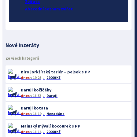
Zvířata
Abecední seznam zvířat
Nové inzeráty
Ze všech kategorií
Biro jorkšírský teriér – pejsek s PP
dnes
v 19:25
22000 Kč
Daruji kočičáky
dnes
v 18:53
Daruji
Daruji kotata
dnes
v 18:19
Nezadána
Mainský mývalí kocourek s PP
dnes
v 18:14
20000 Kč