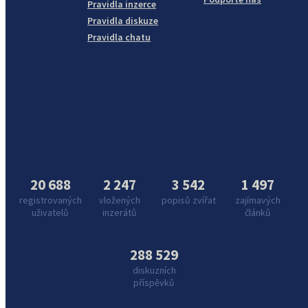
Pravidla inzerce
Pravidla diskuze
Pravidla chatu
20 688
2 247
3 542
1 497
registrovaných
vložených
popisů zvířat
zajímavých
uživatelů
inzerátů
článků
288 529
diskuzních
příspěvků