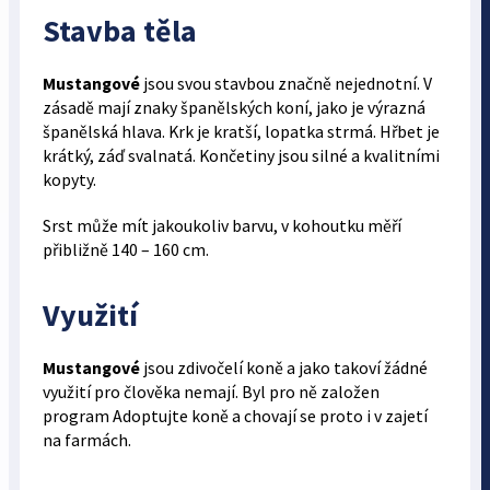
Stavba těla
Mustangové
jsou svou stavbou značně nejednotní. V
zásadě mají znaky španělských koní, jako je výrazná
španělská hlava. Krk je kratší, lopatka strmá. Hřbet je
krátký, záď svalnatá. Končetiny jsou silné a kvalitními
kopyty.
Srst může mít jakoukoliv barvu, v kohoutku měří
přibližně 140 – 160 cm.
Využití
Mustangové
jsou zdivočelí koně a jako takoví žádné
využití pro člověka nemají. Byl pro ně založen
program Adoptujte koně a chovají se proto i v zajetí
na farmách.