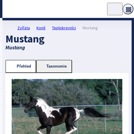
Zvířata
Koně
Teplokrevníci
Mustang
Mustang
Mustang
Přehled
Taxonomie