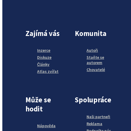
Zajímá vás
Komunita
Inzerce
Autoři
Diskuze
Staňte se
autorem
Články
Chovatelé
Atlas zvířat
Může se
Spolupráce
hodit
Naši partneři
Reklama
Nápověda
Podpořte nás