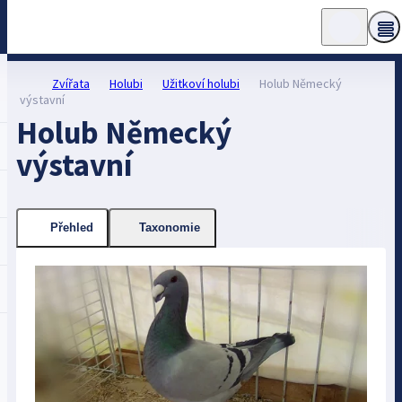
Zvířata
Holubi
Užitkoví holubi
Holub Německý
výstavní
Holub Německý
výstavní
Přehled
Taxonomie