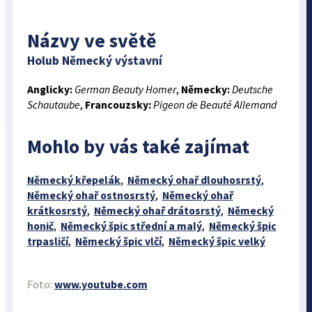
Názvy ve světě
Holub Německý výstavní
Anglicky:
German Beauty Homer
,
Německy:
Deutsche
Schautaube
,
Francouzsky:
Pigeon de Beauté Allemand
Mohlo by vás také zajímat
Německý křepelák
,
Německý ohař dlouhosrstý
,
Německý ohař ostnosrstý
,
Německý ohař
krátkosrstý
,
Německý ohař drátosrstý
,
Německý
honič
,
Německý špic střední a malý
,
Německý špic
trpasličí
,
Německý špic vlčí
,
Německý špic velký
Foto:
www.youtube.com