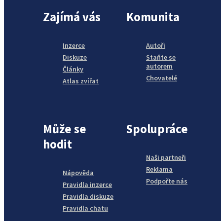
Zajímá vás
Komunita
Inzerce
Autoři
Diskuze
Staňte se
autorem
Články
Chovatelé
Atlas zvířat
Může se
Spolupráce
hodit
Naši partneři
Reklama
Nápověda
Podpořte nás
Pravidla inzerce
Pravidla diskuze
Pravidla chatu