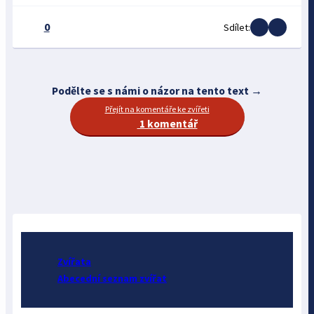
0
Sdílet:
Podělte se s námi o názor na tento text →
Přejít na komentáře ke zvířeti
1 komentář
Zvířata
Abecední seznam zvířat