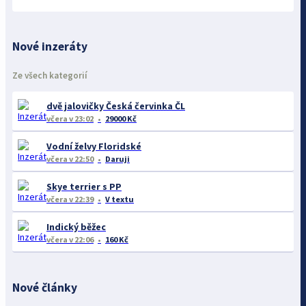
Nové inzeráty
Ze všech kategorií
dvě jalovičky Česká červinka ČL
včera
v 23:02
29000 Kč
Vodní želvy Floridské
včera
v 22:50
Daruji
Skye terrier s PP
včera
v 22:39
V textu
Indický běžec
včera
v 22:06
160 Kč
Nové články