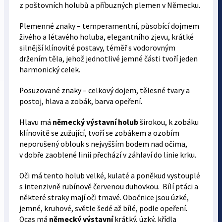
z poštovních holubů a příbuzných plemen v Německu.
Plemenné znaky – temperamentní, působící dojmem
živého a létavého holuba, elegantního zjevu, krátké
silnější klínovité postavy, téměř s vodorovným
držením těla, jehož jednotlivé jemné části tvoří jeden
harmonický celek.
Posuzované znaky – celkový dojem, tělesné tvary a
postoj, hlava a zobák, barva opeření.
Hlavu má
německý výstavní holub
širokou, k zobáku
klínovitě se zužující, tvoří se zobákem a ozobím
neporušený oblouk s nejvyšším bodem nad očima,
v dobře zaoblené linii přechází v záhlaví do linie krku.
Oči má tento holub velké, kulaté a poněkud vystouplé
s intenzivně rubínově červenou duhovkou. Bílí ptáci a
některé straky mají oči tmavé. Obočnice jsou úzké,
jemné, kruhové, světle šedé až bílé, podle opeření.
Ocas má
německý výstavní
krátký, úzký, křídla