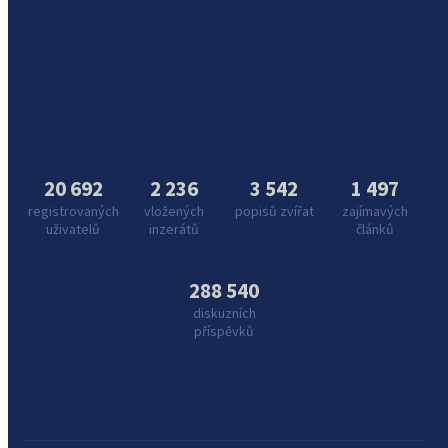
20 692
2 236
3 542
1 497
registrovaných
vložených
popisů zvířat
zajímavých
uživatelů
inzerátů
článků
288 540
diskuzních
příspěvků