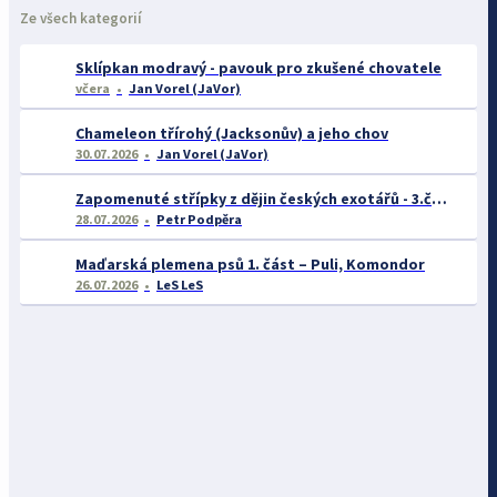
Ze všech kategorií
Sklípkan modravý - pavouk pro zkušené chovatele
včera
Jan Vorel (JaVor)
Chameleon třírohý (Jacksonův) a jeho chov
30.07.2026
Jan Vorel (JaVor)
Zapomenuté střípky z dějin českých exotářů - 3.část
28.07.2026
Petr Podpěra
Maďarská plemena psů 1. část – Puli, Komondor
26.07.2026
LeS LeS