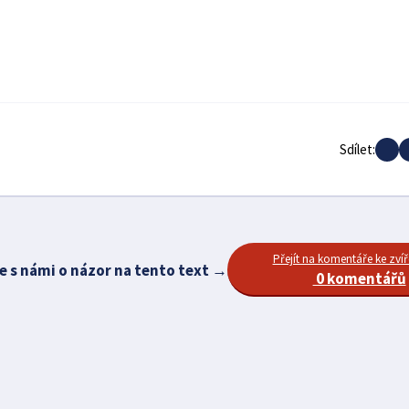
Sdílet:
Přejít na komentáře ke zvíř
e s námi o názor na tento text →
0 komentářů