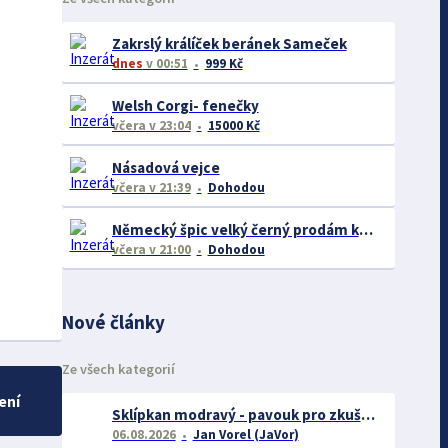
Zakrslý králíček beránek Sameček
dnes
v 00:51
999 Kč
Welsh Corgi- fenečky
včera
v 23:04
15000 Kč
Násadová vejce
včera
v 21:39
Dohodou
Německý špic velký černý prodám krásná štěňata s PP - rarita
včera
v 21:00
Dohodou
Nové články
Ze všech kategorií
ení
Sklípkan modravý - pavouk pro zkušené chovatele
06.08.2026
Jan Vorel (JaVor)