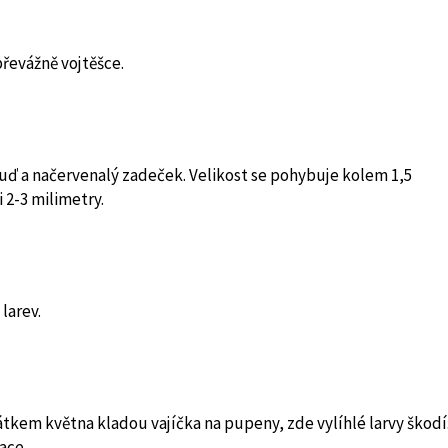
převážně vojtěšce.
ď a načervenalý zadeček. Velikost se pohybuje kolem 1,5
i 2-3 milimetry.
larev.
tkem května kladou vajíčka na pupeny, zde vylíhlé larvy škodí
ace.