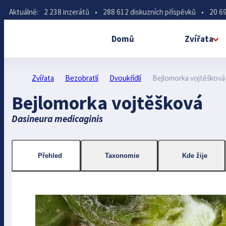
Aktuálně:
2 238 inzerátů
•
288 612 diskuzních příspěvků
•
20 69
Domů
Zvířata
Zvířata
Bezobratlí
Dvoukřídlí
Bejlomorka vojtěšková
Bejlomorka vojtěšková
Dasineura medicaginis
Přehled
Taxonomie
Kde žije