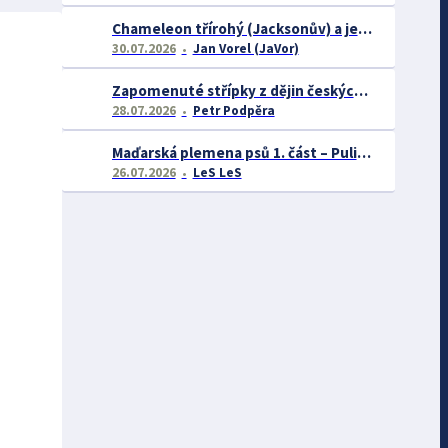
Chameleon třírohý (Jacksonův) a jeho chov
30.07.2026
Jan Vorel (JaVor)
Zapomenuté střípky z dějin českých exotářů - 3.část
28.07.2026
Petr Podpěra
Maďarská plemena psů 1. část – Puli, Komondor
26.07.2026
LeS LeS