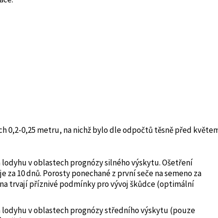
h 0,2-0,25 metru, na nichž bylo dle odpočtů těsně před květe
 lodyhu v oblastech prognózy silného výskytu. Ošetření
e za 10 dnů. Porosty ponechané z první seče na semeno za
na trvají příznivé podmínky pro vývoj škůdce (optimální
a lodyhu v oblastech prognózy středního výskytu (pouze