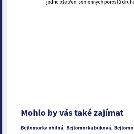
jedno ošet­ření semenných porostů druhé
Mohlo by vás také zajímat
Bejlomorka obilná
,
Bejlomorka buková
,
Bejlomor