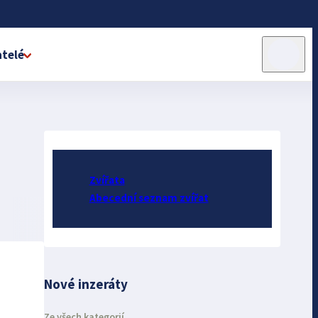
telé
Zvířata
Abecední seznam zvířat
Nové inzeráty
Ze všech kategorií