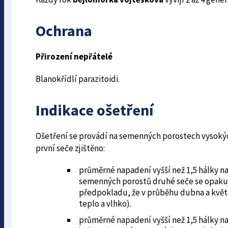
Ochrana
Přirození nepřátelé
Blanokřídlí parazitoidi.
Indikace ošetření
Ošetření se provádí na semenných porostech vysokýc
první seče zjištěno:
průměrné napadení vyšší než 1,5 hálky na
semenných porostů druhé seče se opakuj
předpokladu, že v prů­běhu dubna a květ
teplo a vlhko).
průměrné napadení vyšší než 1,5 hálky n