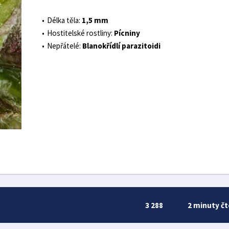
Délka těla:
1,5 mm
Hostitelské rostliny:
Pícniny
Nepřátelé:
Blanokřídlí parazitoidi
3 288
2 minuty čt