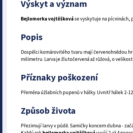
Výskyt a význam
Bejlomorka vojtěšková
se vyskytuje na pícninách, 
Popis
Dospělci komárovitého tvaru mají červenohnědou hru
milimetru. Larva je žlutočervená až růžová, o velikost
Příznaky poškození
Přeměna úžlabních pupenů v hálky. Uvnitř hálek 2-12 
Způsob života
Přezimují larvy v půdě. Samičky koncem dubna - začá
Každý rok
bejlomorka vojtěšková
vyvíjí 2 až 4 gener