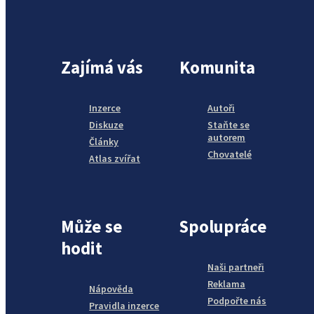
Zajímá vás
Komunita
Inzerce
Autoři
Diskuze
Staňte se
autorem
Články
Chovatelé
Atlas zvířat
Může se
Spolupráce
hodit
Naši partneři
Reklama
Nápověda
Podpořte nás
Pravidla inzerce