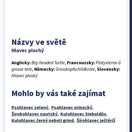
Názvy ve světě
Hlavec plochý
Anglicky:
Big-headed Turtle
,
Francouzsky:
Platysterne á
grosse tete
,
Německy:
Grosskopfschildkröte
,
Slovensky:
Hlavec ploský
Mohlo by vás také zajímat
Psohlavec zelený
,
Psohlavec orinocký
,
Širokohlavec nautský
,
Kulohlavec Sieboldův
,
Kulohlavec černý neboli grind
,
Šírohlavec ještěrčí