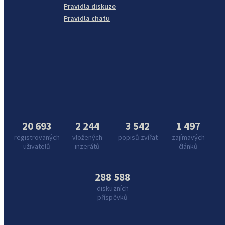
Pravidla diskuze
Pravidla chatu
20 693
2 244
3 542
1 497
registrovaných
vložených
popisů zvířat
zajímavých
uživatelů
inzerátů
článků
288 588
diskuzních
příspěvků