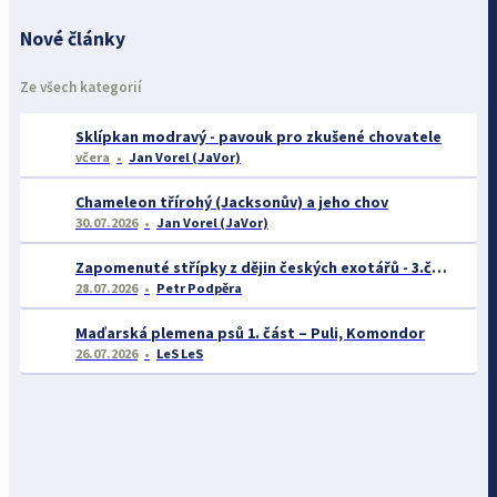
Nové články
Ze všech kategorií
Sklípkan modravý - pavouk pro zkušené chovatele
včera
Jan Vorel (JaVor)
Chameleon třírohý (Jacksonův) a jeho chov
30.07.2026
Jan Vorel (JaVor)
Zapomenuté střípky z dějin českých exotářů - 3.část
28.07.2026
Petr Podpěra
Maďarská plemena psů 1. část – Puli, Komondor
26.07.2026
LeS LeS