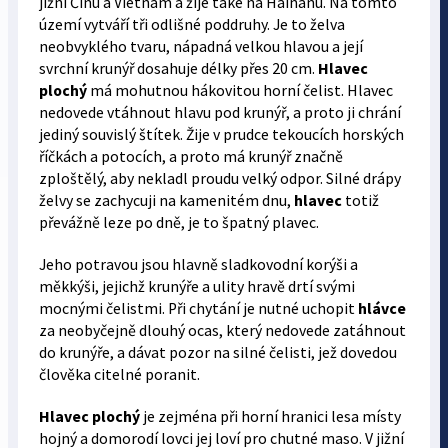
jižní Čínu a Vietnam a žije také na Hainanu. Na tomto
území vytváří tři odlišné poddruhy. Je to želva
neobvyklého tvaru, nápadná velkou hlavou a její
svrchní krunýř dosahuje délky přes 20 cm.
Hlavec
plochý
má mo­hutnou hákovitou horní čelist. Hlavec
nedovede vtáhnout hlavu pod krunýř, a proto ji chrání
jediný souvislý štítek. Žije v prudce tekoucích horských
říč­kách a potocích, a proto má krunýř značně
zploštělý, aby nekladl proudu velký odpor. Silné drápy
želvy se zachycuji na kamenitém dnu,
hlavec
totiž
převážně leze po dně, je to špatný plavec.
Jeho potravou jsou hlavně sladkovodní korýši a
měkkýši, jejichž krunýře a ulity hravě drtí svými
mocnými čelistmi. Při chytání je nutné uchopit
hlávce
za neobyčejně dlouhý ocas, který nedovede zatáhnout
do krunýře, a dávat pozor na silné čelisti, jež dovedou
člověka citelné poranit.
Hlavec plochý
je zejména při horní hranici lesa místy
hojný a domorodí lovci jej loví pro chutné maso. V jižní