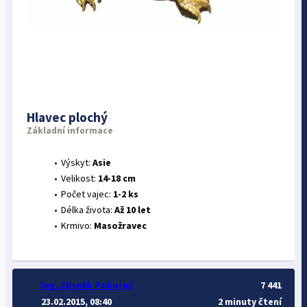
Hlavec plochý
Základní informace
Výskyt:
Asie
Velikost:
14-18 cm
Počet vajec:
1-2 ks
Délka života:
Až 10 let
Krmivo:
Masožravec
Ing. Zbyněk Pokorný
7 441
23.02.2015, 08:40
2 minuty čtení