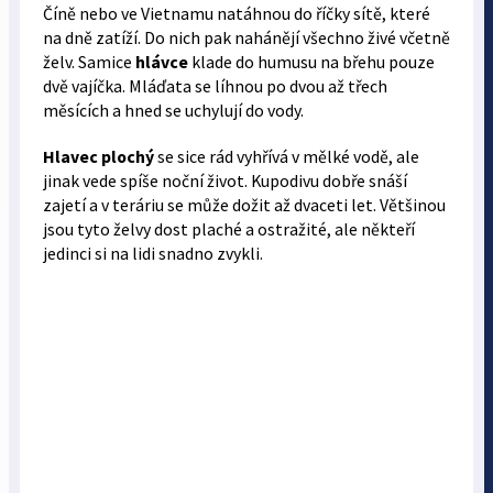
Čí­ně nebo ve Vietnamu natáhnou do říčky sítě, které
na dně zatíží. Do nich pak nahánějí všechno živé včetně
želv. Samice
hlávce
klade do humusu na bře­hu pouze
dvě vajíčka. Mláďata se líhnou po dvou až třech
měsících a hned se uchylují do vody.
Hlavec plochý
se sice rád vyhřívá v mělké vodě, ale
jinak vede spíše noční život. Kupodivu dobře snáší
zajetí a v teráriu se může dožit až dvaceti let. Většinou
jsou tyto želvy dost plaché a ostražité, ale někteří
jedinci si na lidi snadno zvykli.