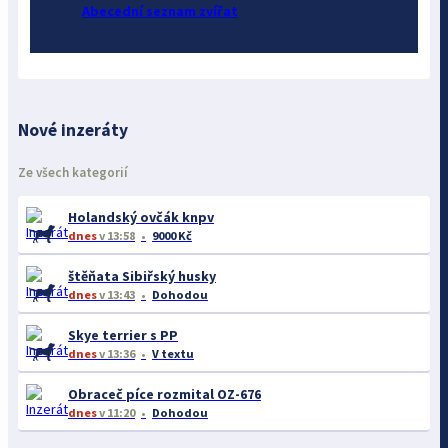
Abecední seznam zvířat
Nové inzeráty
Ze všech kategorií
Holandský ovčák knpv
dnes
v 13:58
9000 Kč
štěňata Sibiřský husky
dnes
v 13:43
Dohodou
Skye terrier s PP
dnes
v 13:36
V textu
Obraceč píce rozmital OZ-676
dnes
v 11:20
Dohodou