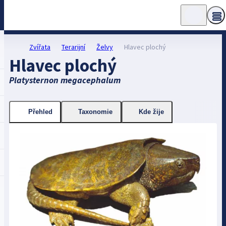
Zvířata
Terarijní
Želvy
Hlavec plochý
Hlavec plochý
Platysternon megacephalum
Přehled
Taxonomie
Kde žije