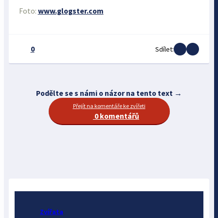
Foto:
www.glogster.com
0
Sdílet:
Podělte se s námi o názor na tento text →
Přejít na komentáře ke zvířeti
0 komentářů
Zvířata