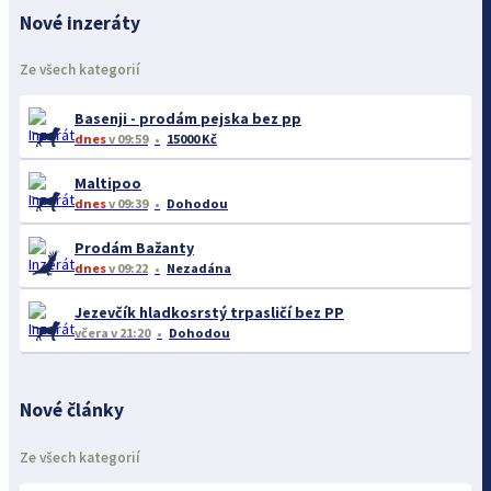
Nové inzeráty
Ze všech kategorií
Basenji - prodám pejska bez pp
dnes
v 09:59
15000 Kč
Maltipoo
dnes
v 09:39
Dohodou
Prodám Bažanty
dnes
v 09:22
Nezadána
Jezevčík hladkosrstý trpasličí bez PP
včera
v 21:20
Dohodou
Nové články
Ze všech kategorií