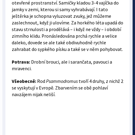
otevřené prostranství. Samičky kladou 3-4 vajíčka do
jamky v zemi, kterou si samy vyhrabávají. I tato
ještěrka je schopna vyluzovat zvuky, jež můžeme
zaslechnout, když ji ulovíme. Za horkého léta upadá do
stavu strnulosti a prodělává – i když ne vždy – i období
zimního klidu. Pronásledována prchá rychle a velice
daleko, dovede se ale také obdivuhodně rychle
zahrabat do sypkého písku a také se v něm pohybovat.
Potrava:
Drobní brouci, ale i sarančata, pavouci a
mravenci.
Všeobecně:
Rod
Psammodromus
tvoří 4 druhy, z nichž 2
se vyskytují v Evropě. Zbarvením se obě pohlaví
navzájem nijak neliší.