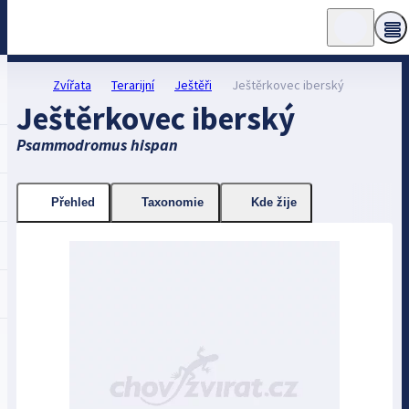
Zvířata
Terarijní
Ještěři
Ještěrkovec iberský
Ještěrkovec iberský
Psammodromus hispan
Přehled
Taxonomie
Kde žije