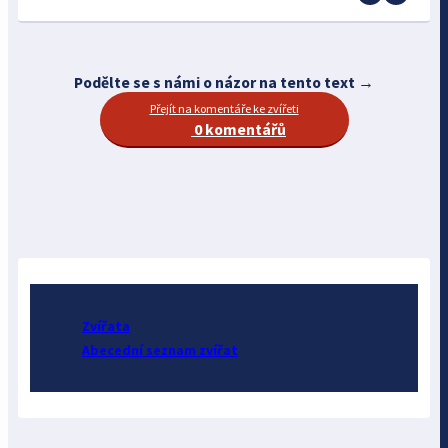
Podělte se s námi o názor na tento text →
Přejít na komentáře ke zvířeti
0 komentářů
Zvířata
Abecední seznam zvířat