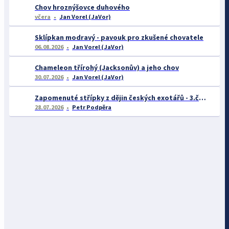
Chov hroznýšovce duhového
včera
Jan Vorel (JaVor)
Sklípkan modravý - pavouk pro zkušené chovatele
06.08.2026
Jan Vorel (JaVor)
Chameleon třírohý (Jacksonův) a jeho chov
30.07.2026
Jan Vorel (JaVor)
Zapomenuté střípky z dějin českých exotářů - 3.část
28.07.2026
Petr Podpěra