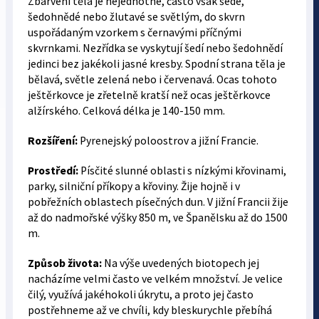
Zbarvení těla je nejednotné, často však šedé,
šedohnědé nebo žlutavé se světlým, do skvrn
uspořádaným vzorkem s černavými příčnými
skvrnkami. Nezřídka se vyskytují šedí nebo šedohnědí
jedinci bez jakékoli jasné kresby. Spodní strana těla je
bělavá, světle zelená nebo i červenavá. Ocas tohoto
ještěrkovce je zřetelně kratší než ocas ještěrkovce
alžírského. Celková délka je 140-150 mm.
Rozšíření:
Pyrenejský poloostrov a jižní Francie.
Prostředí:
Písčité slunné oblasti s nízkými křovinami,
parky, silniční příkopy a křoviny. Žije hojně i v
pobřežních oblastech písečných dun. V jižní Francii žije
až do nadmořské výšky 850 m, ve Španělsku až do 1500
m.
Způsob života:
Na výše uvedených biotopech jej
nacházíme velmi často ve velkém množství. Je velice
čilý, využívá jakéhokoli úkrytu, a proto jej často
postřehneme až ve chvíli, kdy bleskurychle přebíhá