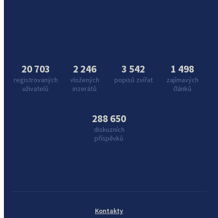
20 703
2 246
3 542
1 498
registrovaných
vložených
popisů zvířat
zajímavých
uživatelů
inzerátů
článků
288 650
diskuzních
příspěvků
Kontakty