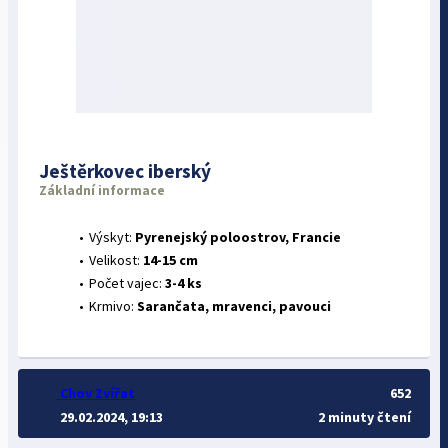
Ještěrkovec iberský
Základní informace
Výskyt:
Pyrenejský poloostrov, Francie
Velikost:
14-15 cm
Počet vajec:
3-4 ks
Krmivo:
Sarančata, mravenci, pavouci
Chov Zvířat
652
29.02.2024, 19:13
2 minuty čtení