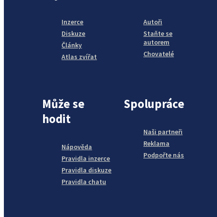
Inzerce
Autoři
Diskuze
Staňte se
autorem
Články
Chovatelé
Atlas zvířat
Může se
Spolupráce
hodit
Naši partneři
Reklama
Nápověda
Podpořte nás
Pravidla inzerce
Pravidla diskuze
Pravidla chatu