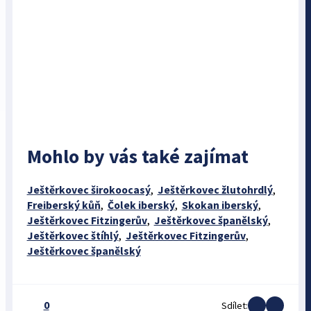
Mohlo by vás také zajímat
Ještěrkovec širokoocasý
,
Ještěrkovec žlutohrdlý
,
Freiberský kůň
,
Čolek iberský
,
Skokan iberský
,
Ještěrkovec Fitzingerův
,
Ještěrkovec španělský
,
Ještěrkovec štíhlý
,
Ještěrkovec Fitzingerův
,
Ještěrkovec španělský
0
Sdílet: