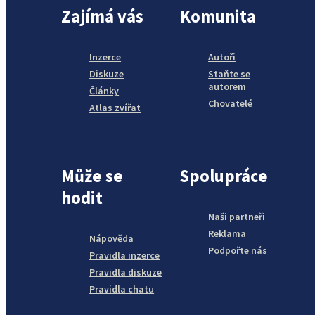
Zajímá vás
Komunita
Inzerce
Autoři
Diskuze
Staňte se
autorem
Články
Chovatelé
Atlas zvířat
Může se
Spolupráce
hodit
Naši partneři
Reklama
Nápověda
Podpořte nás
Pravidla inzerce
Pravidla diskuze
Pravidla chatu