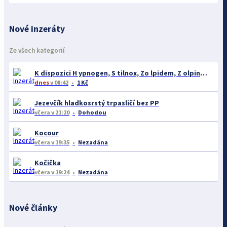
Nové inzeráty
Ze všech kategorií
K dispozici H ypnogen, S tilnox, Zo lpidem, Z olpinox, N eurol W hatsApp: +420739192554
dnes
v 08:42
1 Kč
Jezevčík hladkosrstý trpasličí bez PP
včera
v 21:20
Dohodou
Kocour
včera
v 19:35
Nezadána
Kočička
včera
v 19:24
Nezadána
Nové články