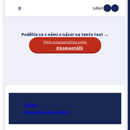
0
Sdílet:
Podělte se s námi o názor na tento text →
Přejít na komentáře ke zvířeti
0 komentářů
Zvířata
Abecední seznam zvířat