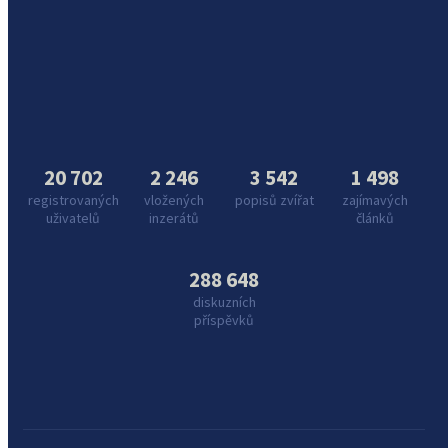
20 702
2 246
3 542
1 498
registrovaných
vložených
popisů zvířat
zajímavých
uživatelů
inzerátů
článků
288 648
diskuzních
příspěvků