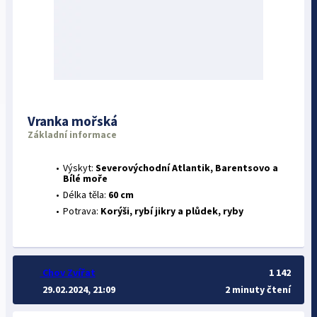
Vranka mořská
Základní informace
Výskyt:
Severovýchodní Atlantik, Barentsovo a
Bílé moře
Délka těla:
60 cm
Potrava:
Korýši, rybí jikry a plůdek, ryby
Chov Zvířat
1 142
29.02.2024, 21:09
2 minuty čtení