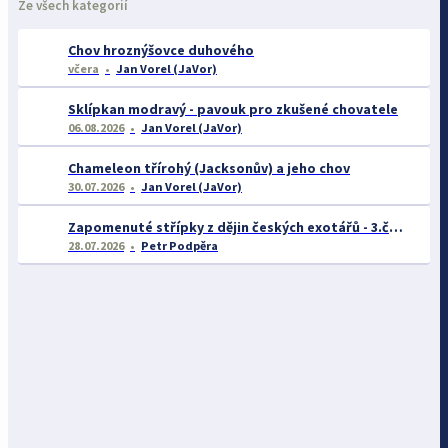
Ze všech kategorií
Chov hroznýšovce duhového
včera
Jan Vorel (JaVor)
Sklípkan modravý - pavouk pro zkušené chovatele
06.08.2026
Jan Vorel (JaVor)
Chameleon třírohý (Jacksonův) a jeho chov
30.07.2026
Jan Vorel (JaVor)
Zapomenuté střípky z dějin českých exotářů - 3.část
28.07.2026
Petr Podpěra