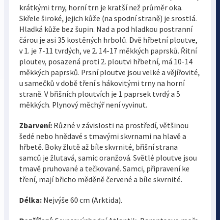
krátkými trny, horní trn je kratší než průměr oka.
Skřele široké, jejich kůže (na spodní straně) je srostlá.
Hladká kůže bez šupin. Nad a pod hladkou postranní
čárou je asi 35 kostěných hrbolů. Dvě hřbetní ploutve,
v 1. je 7-11 tvrdých, ve 2. 14-17 měkkých paprsků. Řitní
ploutev, posazená proti 2. ploutvi hřbetní, má 10-14
měkkých paprsků. Prsní ploutve jsou velké a vějířovité,
u samečků v době tření s hákovitými trny na horní
straně. V břišních ploutvích je 1 paprsek tvrdý a 5
měkkých. Plynový měchýř není vyvinut.
Zbarvení:
Různé v závislosti na prostředí, většinou
šedé nebo hnědavé s tmavými skvrnami na hlavě a
hřbetě. Boky žlutě až bíle skvrnité, břišní strana
samců je žlutavá, samic oranžová. Světlé ploutve jsou
tmavě pruhované a tečkované. Samci, připravení ke
tření, mají břicho měděně červené a bíle skvrnité.
Délka:
Nejvýše 60 cm (Arktida).