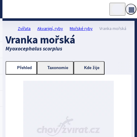
Zvířata
Akvarijní, ryby
Mořské ryby
Vranka mořská
Vranka mořská
Myoxocephalus scorpius
Přehled
Taxonomie
Kde žije