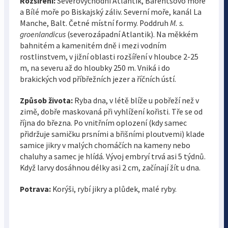
Rozšíření:
Severovýchodní Atlantik, Barentsovo moře
a Bílé moře po Biskajský záliv. Severní moře, kanál La
Manche, Balt. Četné místní formy. Poddruh
M. s.
groenlandicus
(severozápadní Atlantik). Na měkkém
bahnitém a kamenitém dně i mezi vodním
rostlinstvem, v jižní oblasti rozšíření v hloubce 2-25
m, na severu až do hloubky 250 m. Vniká i do
brakických vod příbřežních jezer a říčních ústí.
Způsob života:
Ryba dna, v létě blíže u pobřeží než v
zimě, dobře maskovaná při vyhlížení kořisti. Tře se od
října do března. Po vnitřním oplození (kdy samec
přidržuje samičku prsními a břišními ploutvemi) klade
samice jikry v malých chomáčích na kameny nebo
chaluhy a samec je hlídá. Vývoj embryí trvá asi 5 týdnů.
Když larvy dosáhnou délky asi 2 cm, začínají žít u dna.
Potrava:
Korýši, rybí jikry a plůdek, malé ryby.