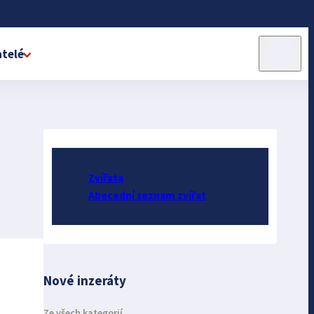
telé
Zvířata
Abecední seznam zvířat
Nové inzeráty
Ze všech kategorií