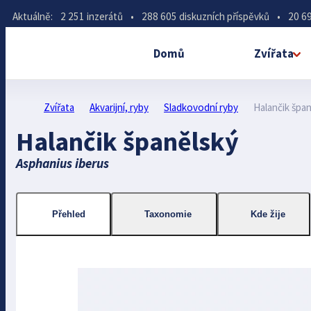
Aktuálně:
2 251 inzerátů
•
288 605 diskuzních příspěvků
•
20 69
Domů
Zvířata
Zvířata
Akvarijní, ryby
Sladkovodní ryby
Halančik špa
Halančik španělský
Asphanius iberus
Přehled
Taxonomie
Kde žije