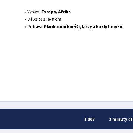
Výskyt:
Evropa, Afrika
Délka těla:
6-8 cm
Potrava:
Planktonní korýši, larvy a kukly hmyzu
1 007
2 minuty čt