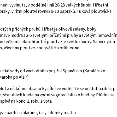
není vyvinuta, v podélné linii 26-28 velkých šupin. Hřbetní
rsky, v řitní ploutvi rovněž 9-10 paprsků. Tuková ploutvička
drých příčných pruhů. Hřbet je olivově zelený, boky
tmavě modrá s 3-5 světlými příčnými pruhy a světlým lemování
mi tečkami, okraj hřbetní ploutve je světle modrý. Samice jsou
, všechny ploutve jsou světlé a průhledné.
akické vody od východního po jižní Španělsko (Katalánsko,
Maroka po Alžír).
plot a nízkému obsahu kyslíku ve vodě. Tře se od dubna do srpn
ch zásnubách klade na vodní vegetaci blízko hladiny. Plůdek se
pívá na konci 1. roku života.
z spadlí na hladinu, řasy, úlomky rostlin.