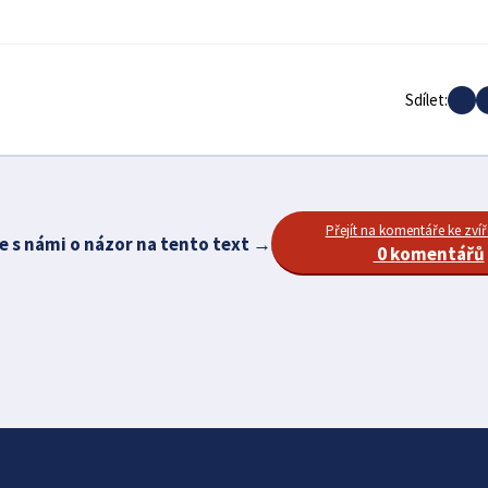
Sdílet:
Přejít na komentáře ke zvíř
e s námi o názor na tento text →
0 komentářů