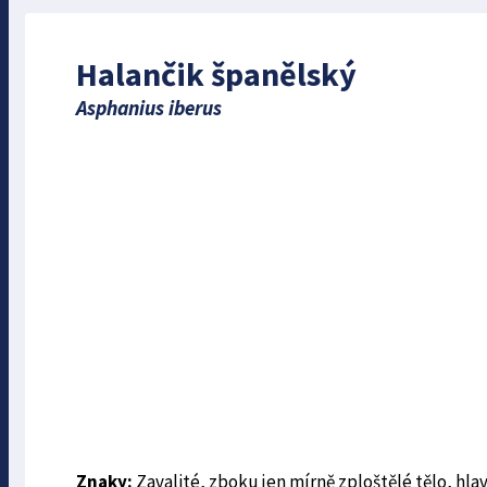
Halančik španělský
Asphanius iberus
Znaky:
Zavalité, zboku jen mírně zploštělé tělo, hla