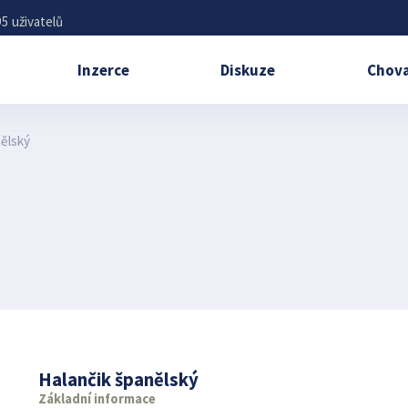
5 uživatelů
Inzerce
Diskuze
Chova
nělský
Halančik španělský
Základní informace