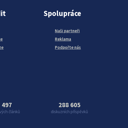
it
Spolupráce
Naši partneři
ce
Reklama
ze
Podpořte nás
 497
288 605
vých článků
diskuzních příspěvků