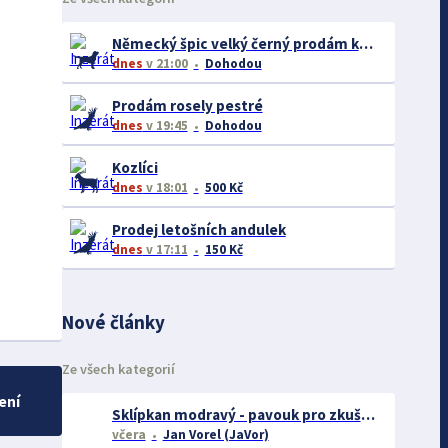
Německý špic velký černý prodám krásná štěňata s PP - rarita
dnes
v 21:00
Dohodou
Prodám rosely pestré
dnes
v 19:45
Dohodou
Kozlíci
dnes
v 18:01
500 Kč
Prodej letošních andulek
dnes
v 17:11
150 Kč
Nové články
Ze všech kategorií
ení
Sklípkan modravý - pavouk pro zkušené chovatele
včera
Jan Vorel (JaVor)