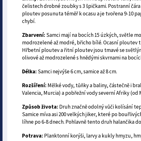
čelistech drobné zoubky s 3 špičkami. Postranní čára 
ploutev posunuta téměř k ocasu a je tvořena 9-10 pap
chybí.
Zbarvení:
Samci mají na bocích 15 úzkých, světle mo
modrozelené až modré, břicho bílé. Ocasní ploutev 
Hřbetní ploutev a řitní ploutev jsou tmavé se světlý
olivové až modrozelené s hnědými skvrnami na bocích
Délka:
Samci nejvýše 6 cm, samice až 8 cm.
Rozšíření:
Mělké vody, tůňky a baliny, částečně i br
Valencia, Murcia) a pobřežní vody severní Afriky (od 
Způsob života:
Druh značně odolný vůči kolísání te
Samice míva asi 200 velkých jiker, které po bouřlivý
líhne po 6-8 dnech. Pohlavně tento druh halančika dos
Potrava:
Planktonní korýši, larvy a kukly hmyzu, hmy