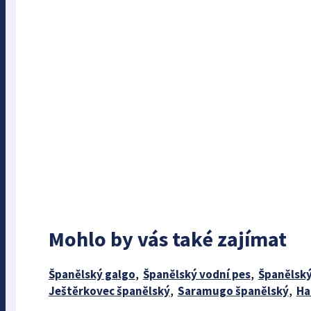
Mohlo by vás také zajímat
Španělský galgo
,
Španělský vodní pes
,
Španělsk
Ještěrkovec španělský
,
Saramugo španělský
,
Ha