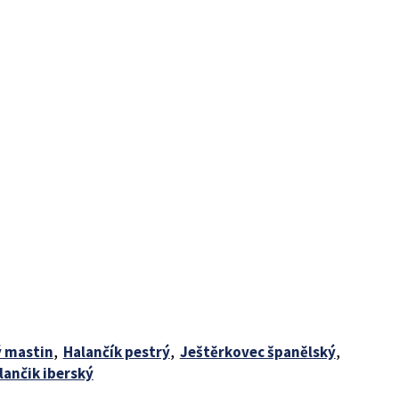
ý mastin
,
Halančík pestrý
,
Ještěrkovec španělský
,
lančik iberský