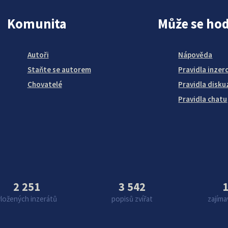
Komunita
Může se hod
Autoři
Nápověda
Staňte se autorem
Pravidla inzer
Chovatelé
Pravidla disku
Pravidla chatu
2 251
3 542
1
vložených inzerátů
popisů zvířat
zajíma