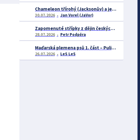
Chameleon třírohý (Jacksonův) a jeho chov
30.07.2026
Jan Vorel (JaVor)
Zapomenuté střípky z dějin českých exotářů - 3.část
28.07.2026
Petr Podpěra
Maďarská plemena psů 1. část – Puli, Komondor
26.07.2026
LeS LeS