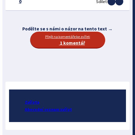
0
Sdílet:
Podělte se s námi o názor na tento text →
Přejít na komentáře ke zvířeti
1 komentář
Zvířata
Abecední seznam zvířat