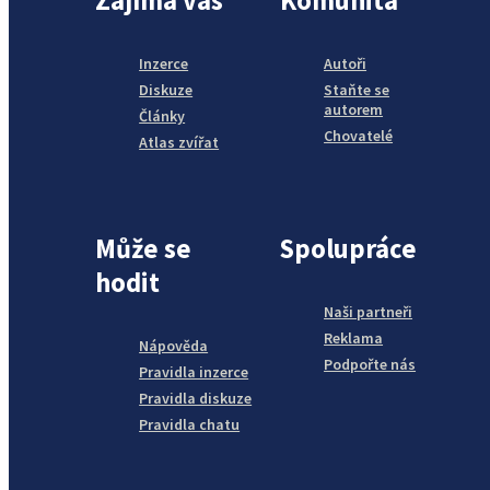
Zajímá vás
Komunita
Inzerce
Autoři
Diskuze
Staňte se
autorem
Články
Chovatelé
Atlas zvířat
Může se
Spolupráce
hodit
Naši partneři
Reklama
Nápověda
Podpořte nás
Pravidla inzerce
Pravidla diskuze
Pravidla chatu