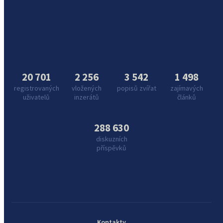
20 701
2 256
3 542
1 498
registrovaných
vložených
popisů zvířat
zajímavých
uživatelů
inzerátů
článků
288 630
diskuzních
příspěvků
Kontakty