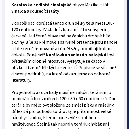
Korálovka sedlatá sinalojská
obývá Mexiko: stát
Sinaloa a sousedící státy.
V dospělosti dorůstá tento druh délky těla mezi 100-
120 centimetry. Základní zbarvení této subspecie je
červené. Její černá hlava má na čenichu drobné bílé
skvrny. Bíle až krémově zbarvené prstence jsou nahoře
i dole černě lemované a téměř vždy probíhají kolem
dokola. Poněvadž
korálovka sedlatá sinalojská
loví
především drobné hlodavce, vyskytuje se často v
blízkosti zemědělských usedlostí. Popisuje se více než
dvacet poddruhů, na které odkazujeme do odborné
literatury.
Pro jednoho až dva hady musíme založit terárium o
minimálních rozměrech 120 x 80 x 60 centimetrů. Dno
terária by mělo být složené ze směsi písku a rašeliny.
Důležitá pro pohodu korálovky je přítomnost velké
nádoby s vodou, kterou bude zvíře s oblibou
navštěvovat. Stejně tak nesmí v teráriu chybět ani