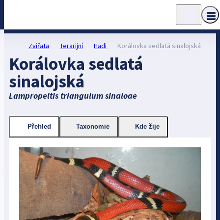
Zvířata
Terarijní
Hadi
Korálovka sedlatá sinalojská
Korálovka sedlatá
sinalojská
Lampropeltis triangulum sinaloae
Přehled
Taxonomie
Kde žije