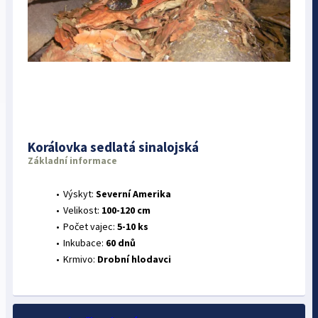
Korálovka sedlatá sinalojská
Základní informace
Výskyt:
Severní Amerika
Velikost:
100-120 cm
Počet vajec:
5-10 ks
Inkubace:
60 dnů
Krmivo:
Drobní hlodavci