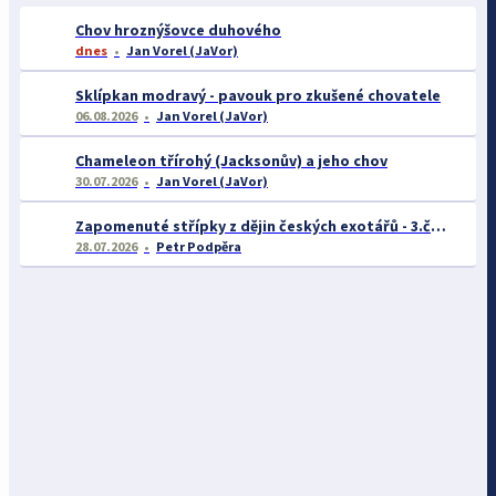
Chov hroznýšovce duhového
dnes
Jan Vorel (JaVor)
Sklípkan modravý - pavouk pro zkušené chovatele
06.08.2026
Jan Vorel (JaVor)
Chameleon třírohý (Jacksonův) a jeho chov
30.07.2026
Jan Vorel (JaVor)
Zapomenuté střípky z dějin českých exotářů - 3.část
28.07.2026
Petr Podpěra