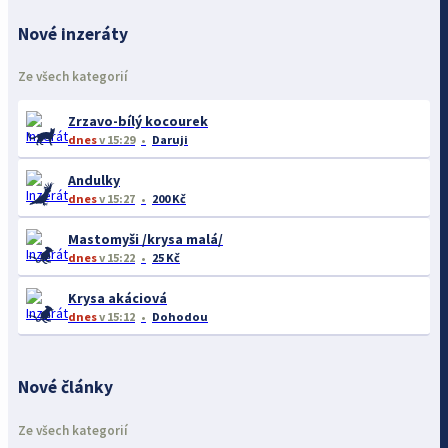
Nové inzeráty
Ze všech kategorií
Zrzavo-bílý kocourek
dnes
v 15:29
Daruji
Andulky
dnes
v 15:27
200 Kč
Mastomyši /krysa malá/
dnes
v 15:22
25 Kč
Krysa akáciová
dnes
v 15:12
Dohodou
Nové články
Ze všech kategorií