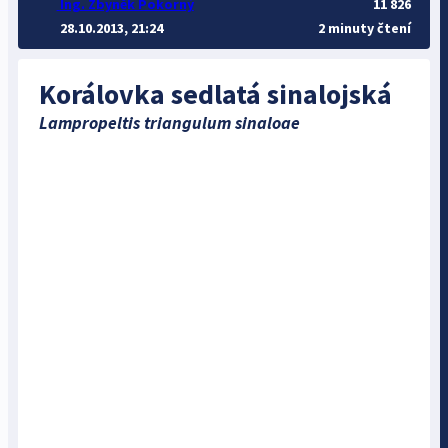
Ing. Zbyněk Pokorný
11 826
28.10.2013, 21:24
2 minuty čtení
Korálovka sedlatá sinalojská
Lampropeltis triangulum sinaloae