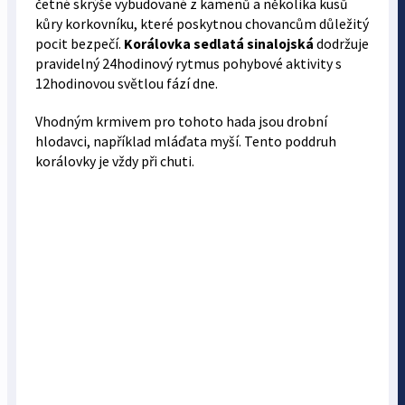
četné skrýše vybudované z kamenů a několika kusů
kůry korkovníku, které poskytnou chovancům důležitý
pocit bezpečí.
Korálovka sedlatá sinalojská
dodržuje
pravidelný 24hodinový rytmus pohybové aktivity s
12hodinovou světlou fází dne.
Vhodným krmivem pro tohoto hada jsou drobní
hlodavci, například mláďata myší. Tento poddruh
korálovky je vždy při chuti.