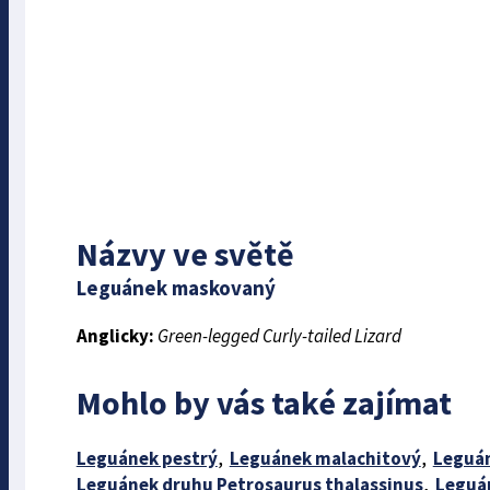
Názvy ve světě
Leguánek maskovaný
Anglicky:
Green-legged Curly-tailed Lizard
Mohlo by vás také zajímat
Leguánek pestrý
,
Leguánek malachitový
,
Leguá
Leguánek druhu Petrosaurus thalassinus
,
Leguá