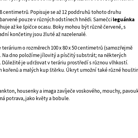
28 centimetrů. Popisuje se až 12 poddruhů tohoto druhu
zbarvené pouze v různých odstínech hnědi. Samečci
leguánka
huje až ke špičce ocasu. Boky mohou být různě červené, s
dní končetiny jsou žluté až nazelenalé.
terárium o rozměrech 100 x 80 x 50 centimetrů (samozřejmě
 Na dno položíme jílovitý a písčitý substrát; na některých
 Důležité je udržovat v teráriu prostředí s různou vlhkostí.
h kořenů a malých kup štěrku. Úkryt umožní také různé houšti
plankton, housenky a imaga zavíječe voskového, mouchy, pavouk
ná potrava, jako květy a bobule.