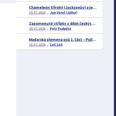
Chameleon třírohý (Jacksonův) a jeho chov
30.07.2026
Jan Vorel (JaVor)
Zapomenuté střípky z dějin českých exotářů - 3.část
28.07.2026
Petr Podpěra
Maďarská plemena psů 1. část – Puli, Komondor
26.07.2026
LeS LeS