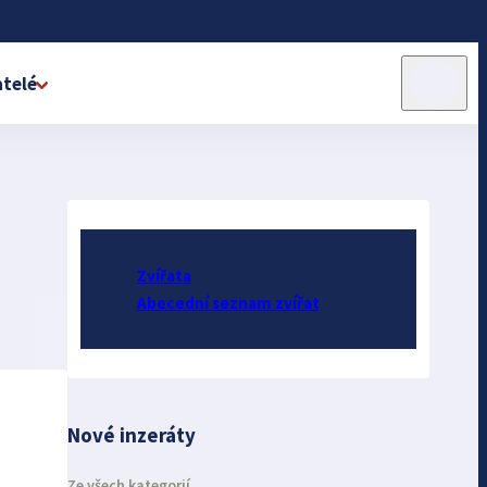
telé
Zvířata
Abecední seznam zvířat
Nové inzeráty
Ze všech kategorií