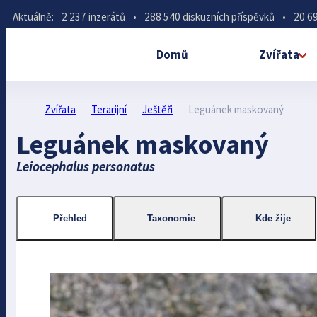
Aktuálně:
2 237 inzerátů
•
288 540 diskuzních příspěvků
•
20 69
Domů
Zvířata
Zvířata
Terarijní
Ještěři
Leguánek maskovaný
Leguánek maskovaný
Leiocephalus personatus
Přehled
Taxonomie
Kde žije