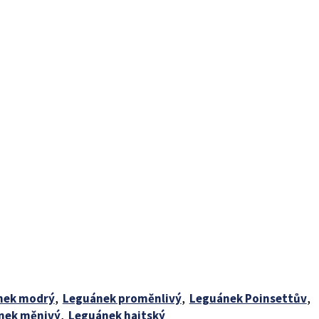
nek modrý
,
Leguánek proměnlivý
,
Leguánek Poinsettův
,
nek měnivý
,
Leguánek haitský