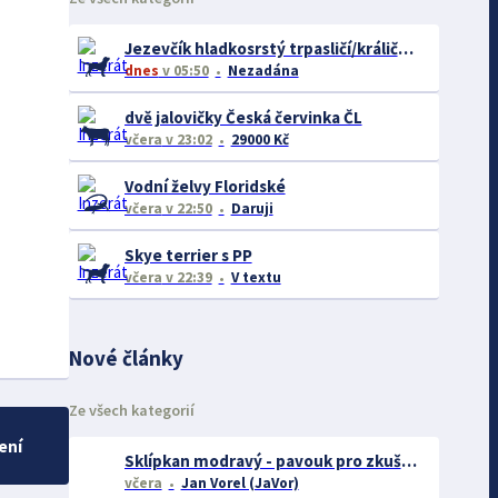
Jezevčík hladkosrstý trpasličí/králičí žíhaný
dnes
v 05:50
Nezadána
dvě jalovičky Česká červinka ČL
včera
v 23:02
29000 Kč
Vodní želvy Floridské
včera
v 22:50
Daruji
Skye terrier s PP
včera
v 22:39
V textu
Nové články
Ze všech kategorií
ení
Sklípkan modravý - pavouk pro zkušené chovatele
včera
Jan Vorel (JaVor)