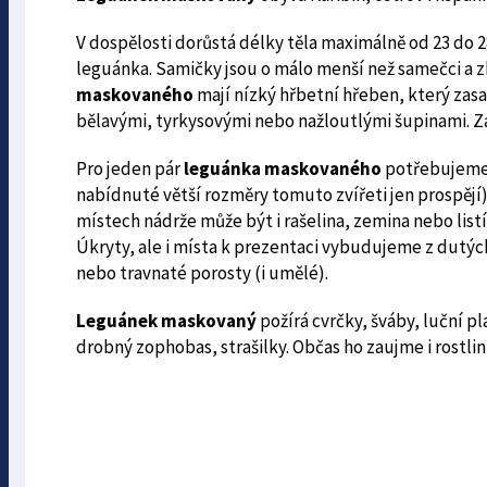
V dospělosti dorůstá délky těla maximálně od 23 do 
leguánka. Samičky jsou o málo menší než samečci a 
maskovaného
mají nízký hřbetní hřeben, který zasa
bělavými, tyrkysovými nebo nažloutlými šupinami. Za
Pro jeden pár
leguánka maskovaného
potřebujeme 
nabídnuté větší rozměry tomuto zvířeti jen prospějí).
místech nádrže může být i rašelina, zemina nebo listí.
Úkryty, ale i místa k prezentaci vybudujeme z dutýc
nebo travnaté porosty (i umělé).
Leguánek maskovaný
požírá cvrčky, šváby, luční 
drobný zophobas, strašilky. Občas ho zaujme i rostlin