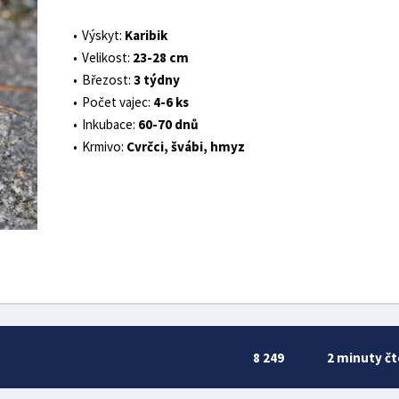
Výskyt:
Karibik
Velikost:
23-28 cm
Březost:
3 týdny
Počet vajec:
4-6 ks
Inkubace:
60-70 dnů
Krmivo:
Cvrčci, švábi, hmyz
8 249
2 minuty čt