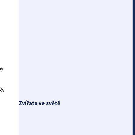
ny
y,
Zvířata ve světě