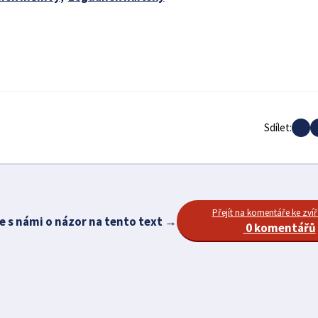
Sdílet:
Přejít na komentáře ke zvíř
e s námi o názor na tento text →
0 komentářů