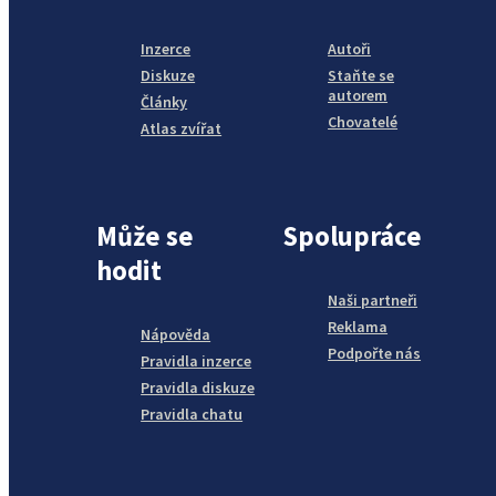
Inzerce
Autoři
Diskuze
Staňte se
autorem
Články
Chovatelé
Atlas zvířat
Může se
Spolupráce
hodit
Naši partneři
Reklama
Nápověda
Podpořte nás
Pravidla inzerce
Pravidla diskuze
Pravidla chatu