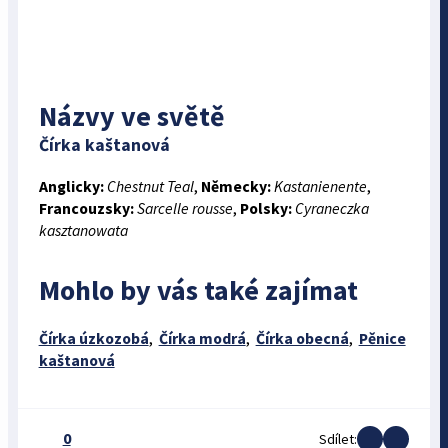
Názvy ve světě
Čírka kaštanová
Anglicky:
Chestnut Teal
,
Německy:
Kastanienente
,
Francouzsky:
Sarcelle rousse
,
Polsky:
Cyraneczka
kasztanowata
Mohlo by vás také zajímat
Čírka úzkozobá
,
Čírka modrá
,
Čírka obecná
,
Pěnice
kaštanová
0
Sdílet: