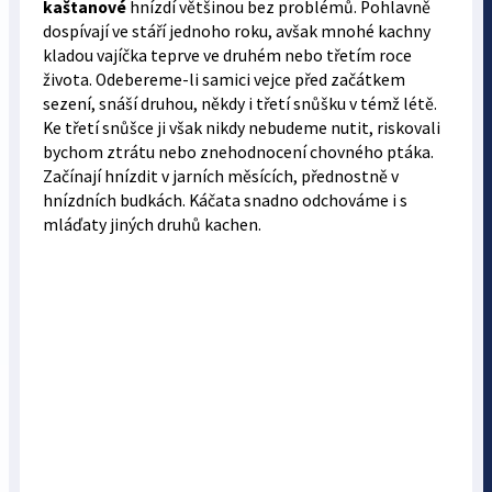
kaštanové
hnízdí většinou bez problémů. Pohlavně
dospívají ve stáří jednoho roku, avšak mnohé kachny
kladou vajíčka teprve ve druhém nebo třetím roce
života. Odebereme-li samici vejce před začátkem
sezení, snáší druhou, někdy i třetí snůšku v témž létě.
Ke třetí snůšce ji však nikdy nebudeme nutit, riskovali
bychom ztrátu nebo znehodnocení chovného ptáka.
Začínají hnízdit v jarních měsících, přednostně v
hnízdních budkách. Káčata snadno odchováme i s
mláďaty jiných druhů kachen.