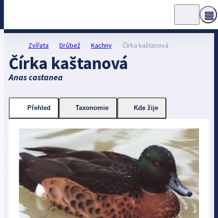
Zvířata
Drůbež
Kachny
Čírka kaštanová
Čírka kaštanová
Anas castanea
Přehled
Taxonomie
Kde žije