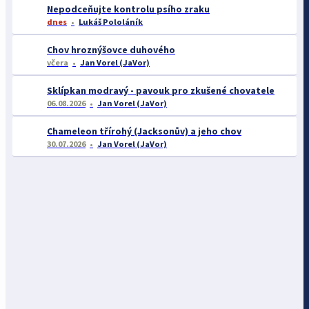
Nepodceňujte kontrolu psího zraku
dnes
Lukáš Pololáník
Chov hroznýšovce duhového
včera
Jan Vorel (JaVor)
Sklípkan modravý - pavouk pro zkušené chovatele
06.08.2026
Jan Vorel (JaVor)
Chameleon třírohý (Jacksonův) a jeho chov
30.07.2026
Jan Vorel (JaVor)