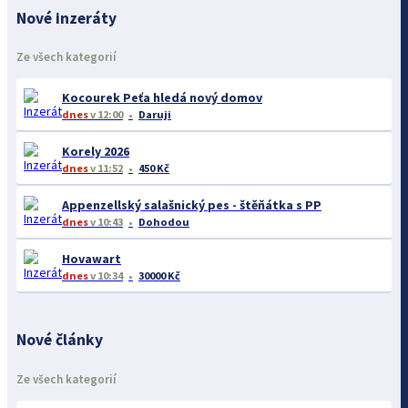
Nové inzeráty
Ze všech kategorií
Kocourek Peťa hledá nový domov
dnes
v 12:00
Daruji
Korely 2026
dnes
v 11:52
450 Kč
Appenzellský salašnický pes - štěňátka s PP
dnes
v 10:43
Dohodou
Hovawart
dnes
v 10:34
30000 Kč
Nové články
Ze všech kategorií