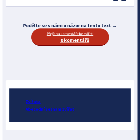
Podělte se s námi o názor na tento text →
Přejít na komentáře ke zvířeti
0 komentářů
Zvířata
Abecední seznam zvířat