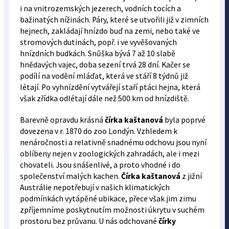
i na vnitrozemských jezerech, vodních tocích a
bažinatých nížinách. Páry, které se utvořili již v zimních
hejnech, zakládají hnízdo buď na zemi, nebo také ve
stromových dutinách, popř. i ve vyvěšovaných
hnízdních budkách. Snůška bývá 7 až 10 slabě
hnědavých vajec, doba sezení trvá 28 dní. Kačer se
podílí na vodění mláďat, která ve stáří 8 týdnů již
létají. Po vyhnízdění vytvářejí staří ptáci hejna, která
však zřídka odlétají dále než 500 km od hnízdiště.
Barevně opravdu krásná
čírka kaštanová
byla poprvé
dovezena v r. 1870 do zoo Londýn. Vzhledem k
nenáročnosti a relativně snadnému odchovu jsou nyní
oblíbeny nejen v zoologických zahradách, ale i mezi
chovateli. Jsou snášenlivé, a proto vhodné i do
společenství malých kachen.
Čírka kaštanová
z jižní
Austrálie nepotřebují v našich klimatických
podmínkách vytápěné ubikace, přece však jim zimu
zpříjemníme poskytnutím možnosti úkrytu v suchém
prostoru bez průvanu. U nás odchované
čírky