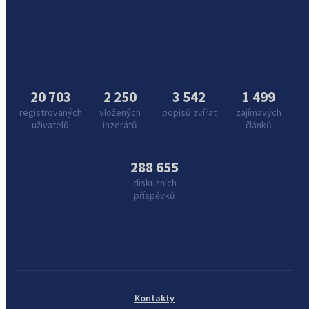
20 703
2 250
3 542
1 499
registrovaných
vložených
popisů zvířat
zajímavých
uživatelů
inzerátů
článků
288 655
diskuzních
příspěvků
Kontakty