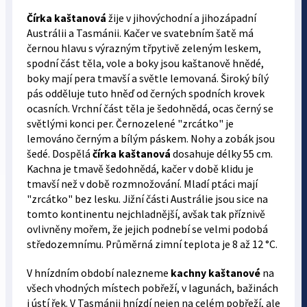
Čírka kaštanová
žije v jihovýchodní a jihozápadní
Austrálii a Tasmánii. Kačer ve svatebním šatě má
černou hlavu s výrazným třpytivě zeleným leskem,
spodní část těla, vole a boky jsou kaštanově hnědé,
boky mají pera tmavší a světle lemovaná. Široký bílý
pás odděluje tuto hněď od černých spodních krovek
ocasních. Vrchní část těla je šedohnědá, ocas černý se
světlými konci per. Černozelené "zrcátko" je
lemováno černým a bílým páskem. Nohy a zobák jsou
šedé. Dospělá
čírka kaštanová
dosahuje délky 55 cm.
Kachna je tmavě šedohnědá, kačer v době klidu je
tmavší než v době rozmnožování. Mladí ptáci mají
"zrcátko" bez lesku. Jižní části Austrálie jsou sice na
tomto kontinentu nejchladnější, avšak tak příznivě
ovlivněny mořem, že jejich podnebí se velmi podobá
středozemnímu. Průměrná zimní teplota je 8 až 12 °C.
V hnízdním období nalezneme
kachny kaštanové
na
všech vhodných místech pobřeží, v lagunách, bažinách
i ústí řek. V Tasmánii hnízdí nejen na celém pobřeží, ale