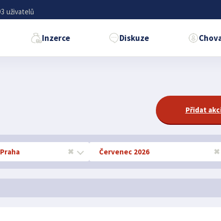
3 uživatelů
Inzerce
Diskuze
Chova
Přidat akc
 Praha
✖
Červenec 2026
✖