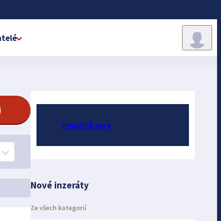
telé
i
Proběhlé akce
Nové inzeráty
Ze všech kategorií