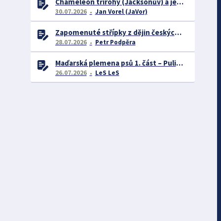
Chameleon třírohý (Jacksonův) a jeho chov
30.07.2026
Jan Vorel (JaVor)
Zapomenuté střípky z dějin českých exotářů - 3.část
28.07.2026
Petr Podpěra
Maďarská plemena psů 1. část – Puli, Komondor
26.07.2026
LeS LeS