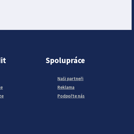
it
Spolupráce
Naši partneři
ce
Reklama
ze
Podpořte nás