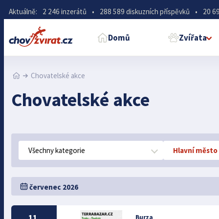
Aktuálně:
2 246 inzerátů
•
288 589 diskuzních příspěvků
•
20 69
Domů
Zvířata
Chovatelské akce
Chovatelské akce
Všechny kategorie
Hlavní město
červenec 2026
11.
Burza