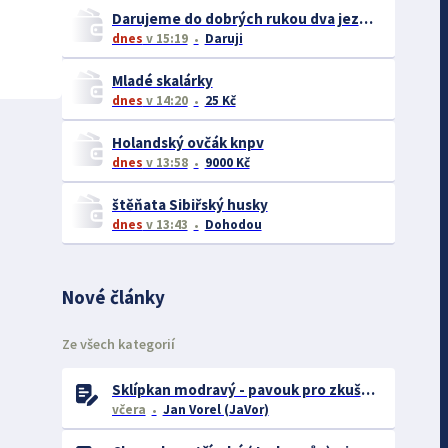
Darujeme do dobrých rukou dva jezevčíky – ideálně společně
dnes
v 15:19
Daruji
Mladé skalárky
dnes
v 14:20
25 Kč
Holandský ovčák knpv
dnes
v 13:58
9000 Kč
štěňata Sibiřský husky
dnes
v 13:43
Dohodou
Nové články
Ze všech kategorií
Sklípkan modravý - pavouk pro zkušené chovatele
včera
Jan Vorel (JaVor)