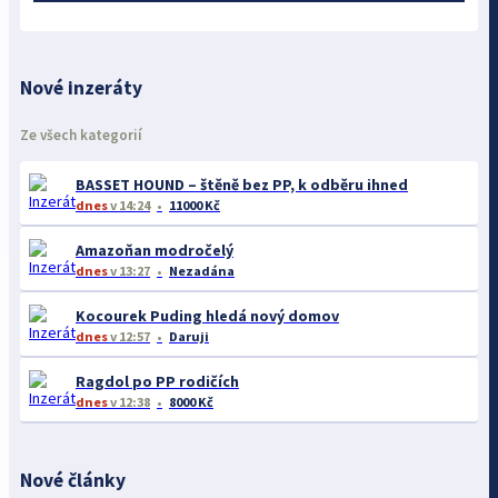
Nové inzeráty
Ze všech kategorií
BASSET HOUND – štěně bez PP, k odběru ihned
dnes
v 14:24
11000 Kč
Amazoňan modročelý
dnes
v 13:27
Nezadána
Kocourek Puding hledá nový domov
dnes
v 12:57
Daruji
Ragdol po PP rodičích
dnes
v 12:38
8000 Kč
Nové články