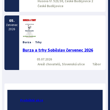
Husova tř. 523/30, České Budějovice 2
České Budějovice
05.
červenec
2026
Burza
·
Trhy
Burza a trhy Soběslav červenec 2026
05.07.2026
Areál chovatelů, Slovenská ulice
Tábor
Proběhlé akce