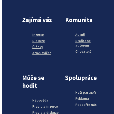
Zajímá vás
Komunita
Inzerce
Autoři
Diskuze
Staňte se
autorem
Články
Chovatelé
Atlas zvířat
Může se
Spolupráce
hodit
Naši partneři
Reklama
Nápověda
Podpořte nás
Pravidla inzerce
Pravidla diskuze