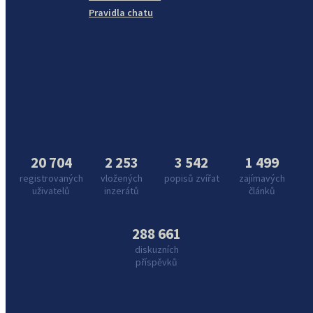
Pravidla chatu
20 704
2 253
3 542
1 499
registrovaných
vložených
popisů zvířat
zajímavých
uživatelů
inzerátů
článků
288 661
diskuzních
příspěvků