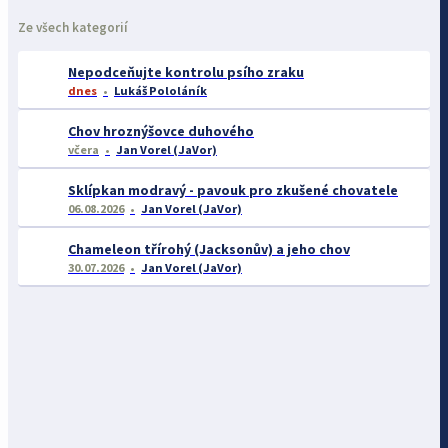
Ze všech kategorií
Nepodceňujte kontrolu psího zraku
dnes
Lukáš Pololáník
Chov hroznýšovce duhového
včera
Jan Vorel (JaVor)
Sklípkan modravý - pavouk pro zkušené chovatele
06.08.2026
Jan Vorel (JaVor)
Chameleon třírohý (Jacksonův) a jeho chov
30.07.2026
Jan Vorel (JaVor)