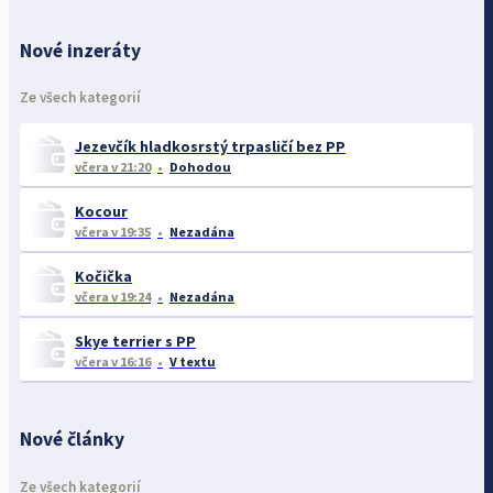
Nové inzeráty
Ze všech kategorií
Jezevčík hladkosrstý trpasličí bez PP
včera
v 21:20
Dohodou
Kocour
včera
v 19:35
Nezadána
Kočička
včera
v 19:24
Nezadána
Skye terrier s PP
včera
v 16:16
V textu
Nové články
Ze všech kategorií