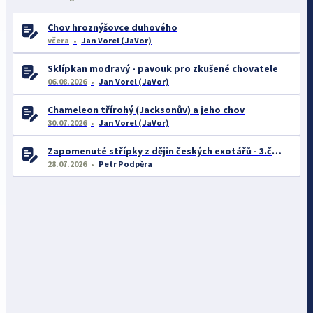
Chov hroznýšovce duhového
včera
Jan Vorel (JaVor)
Sklípkan modravý - pavouk pro zkušené chovatele
06.08.2026
Jan Vorel (JaVor)
Chameleon třírohý (Jacksonův) a jeho chov
30.07.2026
Jan Vorel (JaVor)
Zapomenuté střípky z dějin českých exotářů - 3.část
28.07.2026
Petr Podpěra