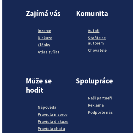
Zajímá vás
Komunita
Inzerce
Autoři
Diskuze
Staňte se
autorem
Články
Chovatelé
Atlas zvířat
Může se
Spolupráce
hodit
Naši partneři
Reklama
Nápověda
Podpořte nás
Pravidla inzerce
Pravidla diskuze
Pravidla chatu