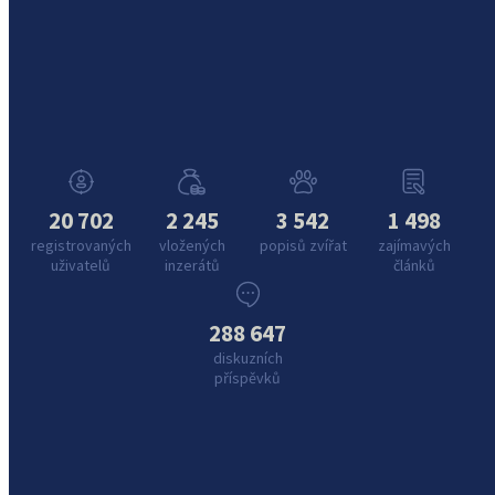
20 702
2 245
3 542
1 498
registrovaných
vložených
popisů zvířat
zajímavých
uživatelů
inzerátů
článků
288 647
diskuzních
příspěvků