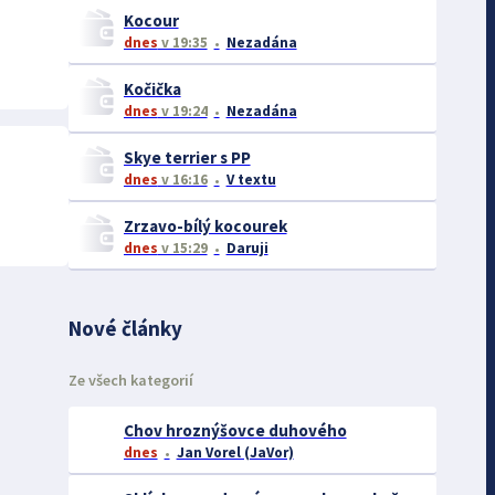
Kocour
dnes
v 19:35
Nezadána
Kočička
dnes
v 19:24
Nezadána
Skye terrier s PP
dnes
v 16:16
V textu
Zrzavo-bílý kocourek
dnes
v 15:29
Daruji
Nové články
Ze všech kategorií
Chov hroznýšovce duhového
dnes
Jan Vorel (JaVor)