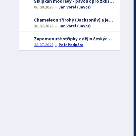
Sklípkan modravý - pavouk pro zkušené chovatele
06.08.2026
Jan Vorel (JaVor)
Chameleon třírohý (Jacksonův) a jeho chov
30.07.2026
Jan Vorel (JaVor)
Zapomenuté střípky z dějin českých exotářů - 3.část
28.07.2026
Petr Podpěra