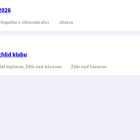
2026
Kopečku v Jihlavské ulici
Jihlava
hlid klubu
el Hajčman, Žďár nad Sázavou
Žďár nad Sázavou