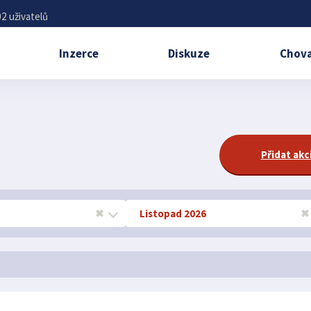
2 uživatelů
Inzerce
Diskuze
Chova
Přidat akc
✖
Listopad 2026
✖