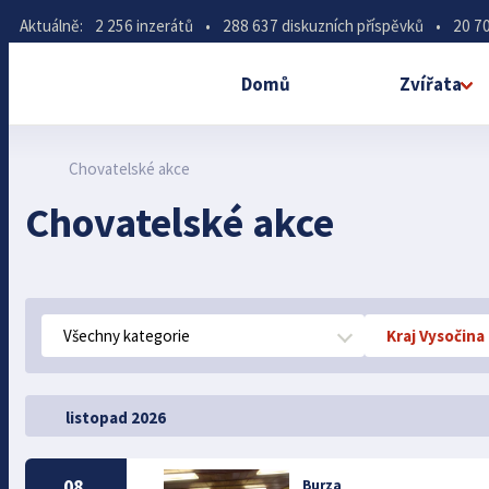
Aktuálně:
2 256 inzerátů
•
288 637 diskuzních příspěvků
•
20 70
Domů
Zvířata
Chovatelské akce
Chovatelské akce
Všechny kategorie
Kraj Vysočina
listopad 2026
08.
Burza