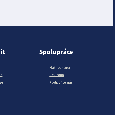
it
Spolupráce
Naši partneři
ce
Reklama
ze
Podpořte nás