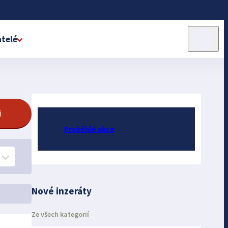
telé
i
Proběhlé akce
Nové inzeráty
Ze všech kategorií