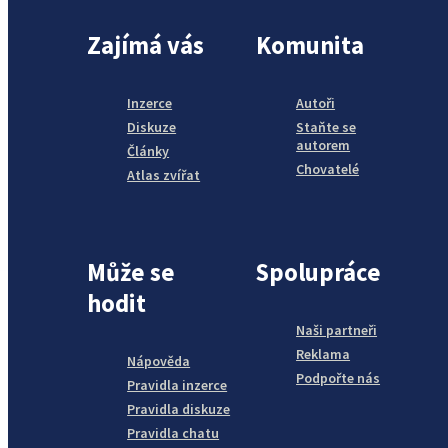
Zajímá vás
Komunita
Inzerce
Autoři
Diskuze
Staňte se
autorem
Články
Chovatelé
Atlas zvířat
Může se
Spolupráce
hodit
Naši partneři
Reklama
Nápověda
Podpořte nás
Pravidla inzerce
Pravidla diskuze
Pravidla chatu