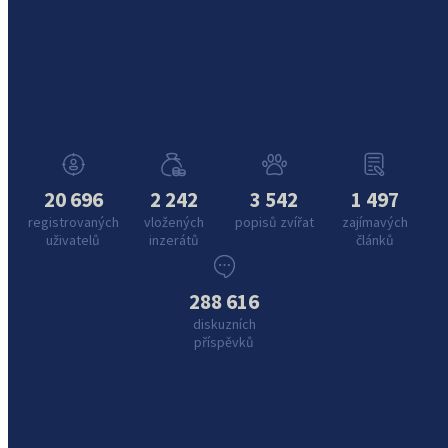
20 696
2 242
3 542
1 497
registrovaných
vložených
popisů zvířat
zajímavých
uživatelů
inzerátů
článků
288 616
diskuzních
příspěvků