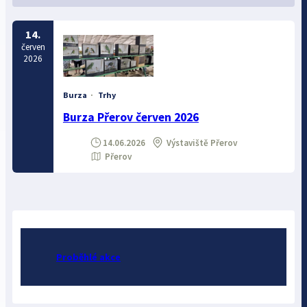
14.
červen
2026
Burza
·
Trhy
Burza Přerov červen 2026
14.06.2026
Výstaviště Přerov
Přerov
Proběhlé akce