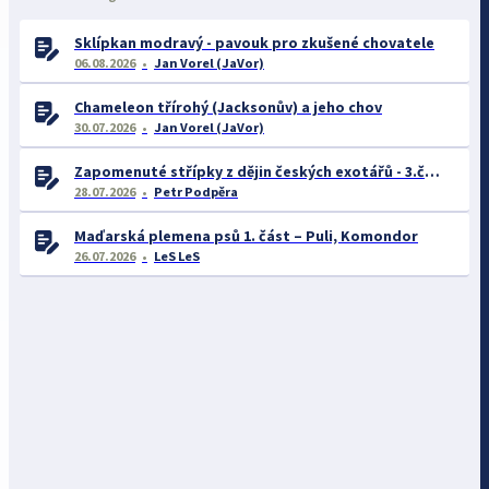
Sklípkan modravý - pavouk pro zkušené chovatele
06.08.2026
Jan Vorel (JaVor)
Chameleon třírohý (Jacksonův) a jeho chov
30.07.2026
Jan Vorel (JaVor)
Zapomenuté střípky z dějin českých exotářů - 3.část
28.07.2026
Petr Podpěra
Maďarská plemena psů 1. část – Puli, Komondor
26.07.2026
LeS LeS