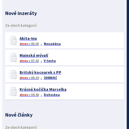
Nové inzeráty
Ze všech kategorií
Akita-Inu
dnes
v 08:05
Nezadána
Mainská mývalí
dnes
v 07:43
V textu
Britský kocourek s PP
dnes
v 06:30
15000 Kč
Krásná kočička Marcelka
dnes
v 04:48
Dohodou
Nové články
Ze všech kategorií