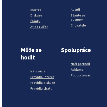
Inzerce
Autoři
Diskuze
Staňte se
autorem
Články
Chovatelé
Atlas zvířat
Může se
Spolupráce
hodit
Naši partneři
Reklama
Nápověda
Podpořte nás
Pravidla inzerce
Pravidla diskuze
Pravidla chatu