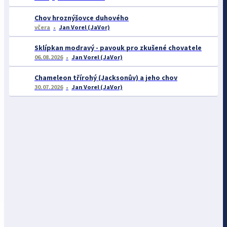
Chov hroznýšovce duhového
včera
Jan Vorel (JaVor)
Sklípkan modravý - pavouk pro zkušené chovatele
06.08.2026
Jan Vorel (JaVor)
Chameleon třírohý (Jacksonův) a jeho chov
30.07.2026
Jan Vorel (JaVor)