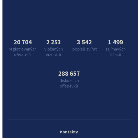
20 704
2 253
3 542
1 499
registrovaných
vložených
popisů zvířat
zajímavých
uživatelů
inzerátů
článků
288 657
diskuzních
příspěvků
Kontakty