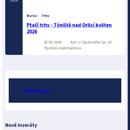
2026
Burza
·
Trhy
Ptačí trhy - Týniště nad Orlicí květen
2026
25.05.2026
Kpt. V. Opatrného čp. 10
Rychnov nad Kněžnou
Proběhlé akce
Nové inzeráty