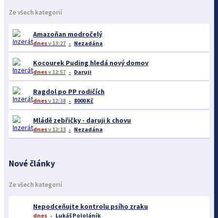
Ze všech kategorií
Amazoňan modročelý
dnes
v 13:27
Nezadána
Kocourek Puding hledá nový domov
dnes
v 12:57
Daruji
Ragdol po PP rodičích
dnes
v 12:38
8000 Kč
Mládě zebřičky - daruji k chovu
dnes
v 12:13
Nezadána
Nové články
Ze všech kategorií
Nepodceňujte kontrolu psího zraku
dnes
Lukáš Pololáník