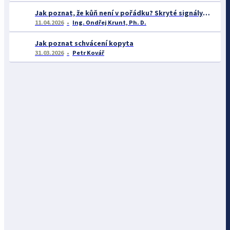
Jak poznat, že kůň není v pořádku? Skryté signály zdravotních problémů v chovu koní
11.04.2026
Ing. Ondřej Krunt, Ph. D.
Jak poznat schvácení kopyta
31.03.2026
Petr Kovář