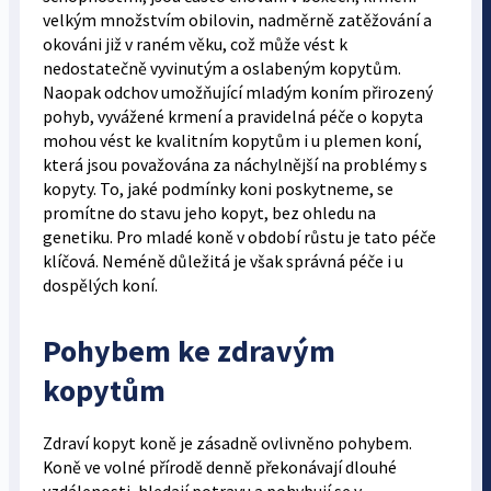
velkým množstvím obilovin, nadměrně zatěžování a
okováni již v raném věku, což může vést k
nedostatečně vyvinutým a oslabeným kopytům.
Naopak odchov umožňující mladým koním přirozený
pohyb, vyvážené krmení a pravidelná péče o kopyta
mohou vést ke kvalitním kopytům i u plemen koní,
která jsou považována za náchylnější na problémy s
kopyty. To, jaké podmínky koni poskytneme, se
promítne do stavu jeho kopyt, bez ohledu na
genetiku. Pro mladé koně v období růstu je tato péče
klíčová. Neméně důležitá je však správná péče i u
dospělých koní.
Pohybem ke zdravým
kopytům
Zdraví kopyt koně je zásadně ovlivněno pohybem.
Koně ve volné přírodě denně překonávají dlouhé