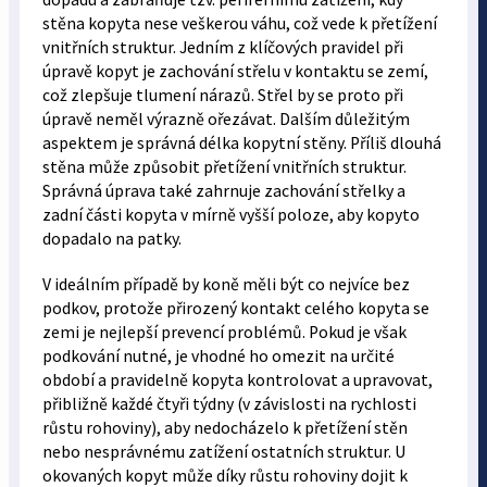
stěna kopyta nese veškerou váhu, což vede k přetížení
vnitřních struktur. Jedním z klíčových pravidel při
úpravě kopyt je zachování střelu v kontaktu se zemí,
což zlepšuje tlumení nárazů. Střel by se proto při
úpravě neměl výrazně ořezávat. Dalším důležitým
aspektem je správná délka kopytní stěny. Příliš dlouhá
stěna může způsobit přetížení vnitřních struktur.
Správná úprava také zahrnuje zachování střelky a
zadní části kopyta v mírně vyšší poloze, aby kopyto
dopadalo na patky.
V ideálním případě by koně měli být co nejvíce bez
podkov, protože přirozený kontakt celého kopyta se
zemi je nejlepší prevencí problémů. Pokud je však
podkování nutné, je vhodné ho omezit na určité
období a pravidelně kopyta kontrolovat a upravovat,
přibližně každé čtyři týdny (v závislosti na rychlosti
růstu rohoviny), aby nedocházelo k přetížení stěn
nebo nesprávnému zatížení ostatních struktur. U
okovaných kopyt může díky růstu rohoviny dojit k