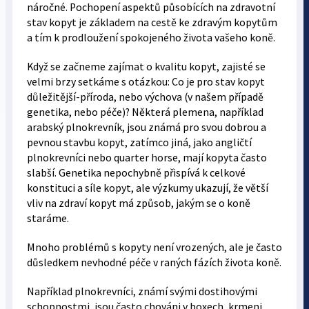
náročné. Pochopení aspektů působících na zdravotní
stav kopyt je základem na cestě ke zdravým kopytům
a tím k prodloužení spokojeného života vašeho koně.
Když se začneme zajímat o kvalitu kopyt, zajisté se
velmi brzy setkáme s otázkou: Co je pro stav kopyt
důležitější-příroda, nebo výchova (v našem případě
genetika, nebo péče)? Některá plemena, například
arabský plnokrevník, jsou známá pro svou dobrou a
pevnou stavbu kopyt, zatímco jiná, jako angličtí
plnokrevníci nebo quarter horse, mají kopyta často
slabší. Genetika nepochybně přispívá k celkové
konstituci a síle kopyt, ale výzkumy ukazují, že větší
vliv na zdraví kopyt má způsob, jakým se o koně
staráme.
Mnoho problémů s kopyty není vrozených, ale je často
důsledkem nevhodné péče v raných fázích života koně.
Například plnokrevníci, známí svými dostihovými
schopnostmi, jsou často chováni v boxech, krmeni