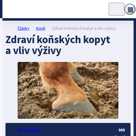
Články
Koně
Zdraví koňských kopyt a vliv výživy
Zdraví koňských kopyt
a vliv výživy
Petr Kovář
989