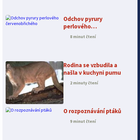
Odchov pyrury
perlového
červenobřichého
8 minut čtení
Rodina se vzbudila a
našla v kuchyni pumu
2 minuty čtení
O rozpoznávání ptáků
9 minut čtení