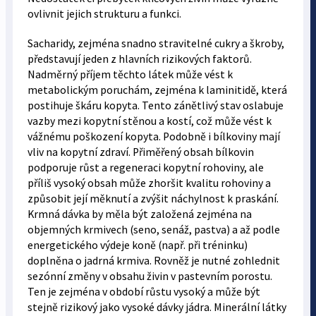
ovlivnit jejich strukturu a funkci.
Sacharidy, zejména snadno stravitelné cukry a škroby,
představují jeden z hlavních rizikových faktorů.
Nadměrný příjem těchto látek může vést k
metabolickým poruchám, zejména k laminitidě, která
postihuje škáru kopyta. Tento zánětlivý stav oslabuje
vazby mezi kopytní stěnou a kostí, což může vést k
vážnému poškození kopyta. Podobně i bílkoviny mají
vliv na kopytní zdraví. Přiměřený obsah bílkovin
podporuje růst a regeneraci kopytní rohoviny, ale
příliš vysoký obsah může zhoršit kvalitu rohoviny a
způsobit její měknutí a zvýšit náchylnost k praskání.
Krmná dávka by měla být založená zejména na
objemných krmivech (seno, senáž, pastva) a až podle
energetického výdeje koně (např. při tréninku)
doplněna o jadrná krmiva. Rovněž je nutné zohlednit
sezónní změny v obsahu živin v pastevním porostu.
Ten je zejména v období růstu vysoký a může být
stejně rizikový jako vysoké dávky jádra. Minerální látky