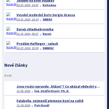
Ježdění na koni vyjížďky
30.07.2026, 14:07
Dohodou
Vysoké jezdecké boty Sergio Grasso
24.07.2026, 10:14
3000 Kč
Daruji chladnokrevnika
22.07.2026, 00:27
Daruji
Prodám Haflinger - valach
20.07.2026, 15:59
54000 Kč
Nové články
Koně
Jsou ryzáci opravdu „blázni“? Co ukázal vědecký výzkum o barvě srsti a chování koní
12.05.2026
Ing. Ondřej Krunt, Ph. D.
Falabella, nejmenší plemeno koní na světě
21.04.2026
Petr Kovář