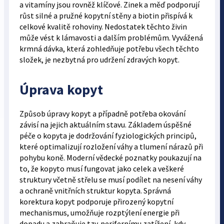
a vitamíny jsou rovněž klíčové. Zinek a měď podporují
růst silné a pružné kopytní stěny a biotin přispívá k
celkové kvalitě rohoviny. Nedostatek těchto živin
může vést k lámavosti a dalším problémům. Vyvážená
krmná dávka, která zohledňuje potřebu všech těchto
složek, je nezbytná pro udržení zdravých kopyt.
Úprava kopyt
Způsob úpravy kopyt a případně potřeba okování
závisí na jejich aktuálním stavu. Základem úspěšné
péče o kopyta je dodržování fyziologických principů,
které optimalizují rozložení váhy a tlumení nárazů při
pohybu koně. Moderní vědecké poznatky poukazují na
to, že kopyto musí fungovat jako celek a veškeré
struktury včetně střelu se musí podílet na nesení váhy
a ochraně vnitřních struktur kopyta. Správná
korektura kopyt podporuje přirozený kopytní
mechanismus, umožňuje rozptýlení energie při
dopadu a zabraňuje tzv. perifernímu zatížení, kdy