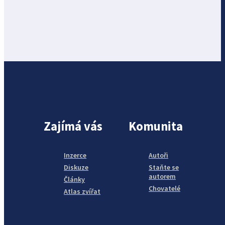
Zajímá vás
Komunita
Inzerce
Autoři
Diskuze
Staňte se
autorem
Články
Chovatelé
Atlas zvířat