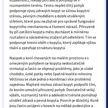
vzdálenosti, hledají potravu a pohybují se v
rozmanitém terénu. Tento nepřetržitý pohyb
podporuje vývoj zdravých kopyt se silnou kopytní
stěnou, pevným chodidlem a dobře utvářeným
střelem, které jsou nezbytné pro správné fungování
kopytního mechanismu a tlumení nárazů. Přirozeně
by při zatížení kopyta mělo docházet k mírnému
roztažení a následnému stažení při odlehčení. Tím se
podporuje krevní oběh v kopytu, který zajišťuje výživu
tkání a zpevňuje strukturu kopyta.
Naopak u koní chovaných na malém prostoru a s
omezeným pohybem se kopyta nedostatečně
stimulují a často se objevují problémy, jako je slabé
chodidlo, úzké patky nebo špatná kvalita rohoviny.
Většinou se však jedná o kombinaci více problémů
najednou. Majitelé mohou zdraví kopyt podpořit tím,
že koním umožní přirozený pohyb. Dostatečně velký
výběh, rozmanitý terén a adekvátní trénink pomáhají
utvářet zdravá a pevná kopyta. Povrch je důležitý. Koně
jsou často ustájeni v boxech na měkké podestýlce a