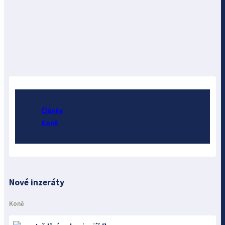
Články
Koně
Nové inzeráty
Koně