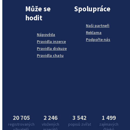
Může se
Spolupráce
hodit
Naši partneři
Reklama
Nápověda
Podpořte nás
Pravidla inzerce
Pravidla diskuze
Pravidla chatu
20 705
2 246
3 542
1 499
registrovaných
vložených
popisů zvířat
zajímavých
uživatelů
inzerátů
článků