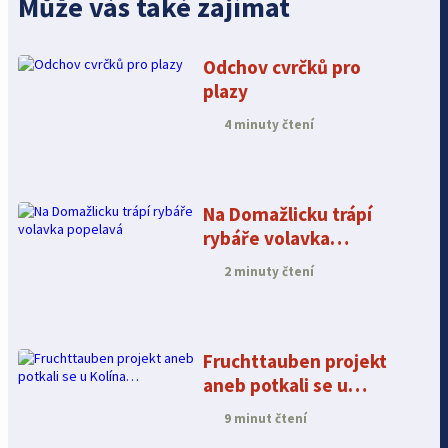
Může vás také zajímat
Odchov cvrčků pro
plazy
4 minuty čtení
Na Domažlicku trápí
rybáře volavka
popelavá
2 minuty čtení
Fruchttauben projekt
aneb potkali se u
Kolína…
9 minut čtení