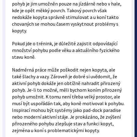
pohyb je jim umožněn pouze na jízdárně nebo v hale,
kde je opět měkký povrch. Takový povrch však
nedokáže kopyta správně stimulovat a u koní takto
chovaných se mohou časem vyskytnout problémy s
kopyty.
Pokud jde o trénink, je důležité zajistit odpovídající
množství pohybu podle věku a aktuálního fyzického
stavu koně.
Nadměrná práce může poškodit nejen kopyta, ale
také šlachy a vazy. Zároveň je dobré si uvědomit, že
aktivní pohyb dokáže jen obtížně nahradit přirozený
pohyb. Je-li to možné, měli bychom koním přirozený
pohyb umožnit. K tomu není třeba velký prostor, ale
musí být uspořádán tak, aby koně motivoval k pohybu.
Inspirací mohou být systémy jako pad-dock paradise
nebo moderní aktivní stáje. Je prokázáno, že zvýšení
přirozeného pohybu zlepšuje stav a funkci kopyt,
zejména u koní s problematickými kopyty.