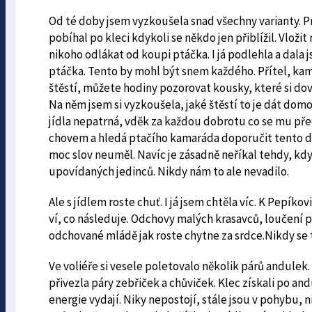
Od té doby jsem vyzkoušela snad všechny varianty. Pr
pobíhal po kleci kdykoli se někdo jen přiblížil. Vloži
nikoho odlákat od koupi ptáčka. I já podlehla a dala
ptáčka. Tento by mohl být snem každého. Přítel, kama
štěstí, můžete hodiny pozorovat kousky, které si do
Na něm jsem si vyzkoušela, jaké štěstí to je dát do
jídla nepatrná, vděk za každou dobrotu co se mu pře
chovem a hledá ptačího kamaráda doporučit tento dr
moc slov neuměl. Navíc je zásadně neříkal tehdy, když
upovídaných jedinců. Nikdy nám to ale nevadilo.
Ale s jídlem roste chuť. I já jsem chtěla víc. K Pepík
ví, co následuje. Odchovy malých krasavců, loučení př
odchované mládě jak roste chytne za srdce.Nikdy se t
Ve voliéře si vesele poletovalo několik párů andulek
přivezla páry zebřiček a chůviček. Klec získali po an
energie vydají. Niky nepostojí, stále jsou v pohybu, 