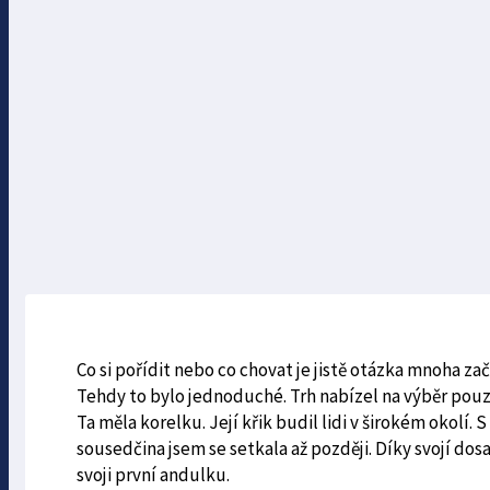
Co si pořídit nebo co chovat je jistě otázka mnoha zač
Tehdy to bylo jednoduché. Trh nabízel na výběr pou
Ta měla korelku. Její křik budil lidi v širokém okolí. 
sousedčina jsem se setkala až později. Díky svojí d
svoji první andulku.