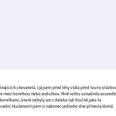
ínajících chovatelů. I já jsem před léty stála před touto otázko
ze mezi korelkou nebo andulkou. Mně volbu usnadnila sousedk
S korelkami, které nebyly ani z daleka tak hlučné jako ta
osavadní zkušenosti jsem si nakonec jednoho dne přinesla domů