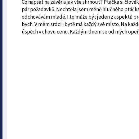
Co napsat na závěr a jak vše shrnout? Ptáčka si člov
pár požadavků. Nechtěla jsem méně hlučného ptáčka
odchovávám mladé. I to může být jeden z aspektů pr
bych. V mém srdci i bytě má každý své místo. Na kaž
úspěch v chovu cenu. Každým dnem se od mých opeř