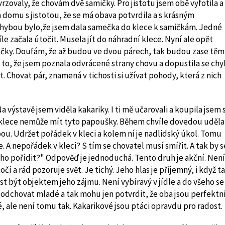
rzovaly, že chovám dvě samičky. Pro jistotu jsem obě vyfotila a
 domu s jistotou, že se má obava potvrdila a s krásným
 chybou bylo,že jsem dala samečka do klece k samičkám. Jedné
íle začala útočit. Musela jít do náhradní klece. Nyní ale opět
čky. Doufám, že až budou ve dvou párech, tak budou zase těm
 to, že jsem poznala odvrácené strany chovu a dopustila se chy
 Chovat pár, znamená v tichosti si užívat pohody, která z nich
 výstavě jsem viděla kakariky. I ti mě učarovali a koupila jsem s
té klece nemůže mít tyto papoušky. Během chvíle dovedou uděla
pou. Udržet pořádek v kleci a kolem ní je nadlidský úkol. Tomu
. A nepořádek v kleci? S tím se chovatel musí smířit. A tak by s
ho pořídit?" Odpověď je jednoduchá. Tento druh je akční. Není
točí a rád pozoruje svět. Je tichý. Jeho hlas je příjemný, i když t
st být objektem jeho zájmu. Není vybíravý v jídle a do všeho se
mi odchovat mladé a tak mohu jen potvrdit, že oba jsou perfektn
é, ale není tomu tak. Kakarikové jsou ptáci opravdu pro radost.