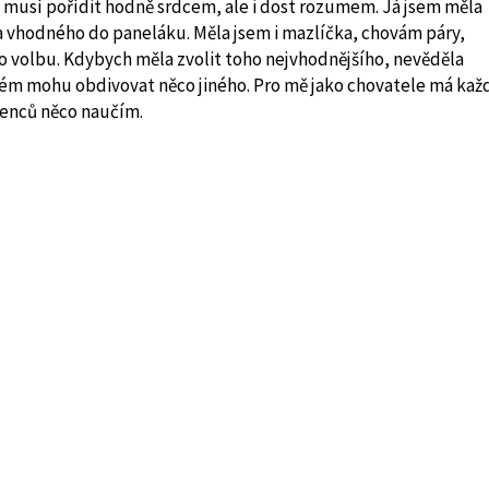
ěk musí pořídit hodně srdcem, ale i dost rozumem. Já jsem měla
 vhodného do paneláku. Měla jsem i mazlíčka, chovám páry,
o volbu. Kdybych měla zvolit toho nejvhodnějšího, nevěděla
dém mohu obdivovat něco jiného. Pro mě jako chovatele má kaž
enců něco naučím.