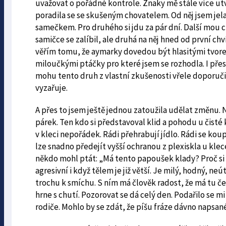
uvažovat o pořádné kontrole. Znaky mě stále více utv
poradila se se skušeným chovatelem. Od něj jsem jela
samečkem. Pro druhého si jdu za pár dní. Další mou
samičce se zalíbil, ale druhá na něj hned od první chv
věřím tomu, že aymarky dovedou být hlasitými tvore
miloučkými ptáčky pro které jsem se rozhodla. I přes
mohu tento druh z vlastní zkušenosti vřele doporučit.
vyzařuje.
A přes to jsem ještě jednou zatoužila udělat změnu. Na
párek. Ten kdo si představoval klid a pohodu u čis
v kleci nepořádek. Rádi přehrabují jídlo. Rádi se kou
lze snadno předejít vyšší ochranou z plexiskla u klece
někdo mohl ptát: „Má tento papoušek klady? Proč si 
agresivní i když tělem je již větší. Je milý, hodný, neú
trochu k smíchu. S ním má člověk radost, že má tu če
hrne s chutí. Pozorovat se dá celý den. Podařilo se 
rodiče. Mohlo by se zdát, že píšu fráze dávno napsan