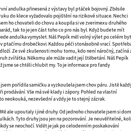
vní andulka přinesená z výstavy byl ptáček bojovný. Zběsile
t ruku do klece vyžadovalo pojištění na rizikové situace. Nechci
 jsem ho chovateli do chovu a koupila si ve zverimexu druhého
rád, tak to je jen část toho co pro nás byl. Když budete mít
vede andulka vymyslet. Náš Pepík měl volný výlet po celém byt
mov ptačímu drobečkovi. Každou péči stonásobně vrací. Spotřeb
dloží. Ze své zkušenosti mohu tomu, kdo není náročný, začíná 
uh zvířátka. Někomu ale může vadit její štěbetání. Náš Pepík
 jsme se chtěli chlubit my. To je informace pro fandy
ovi jsem pořídila samičku a vyzkoušela jsem chov páru. Jistě každ
i prodávání. Vše má své klady i zápory. Pohled na vlastní
o neokouká, nezevšední a vždy je to stejný zázrak.
. Mě ale upoutaly i jiné druhy. Od jednoho chovatele jsem si do
dulkách. Tyto druhy jsou jen na pozorování. Je neuvěřitelné, kol
nikdy se neochočí. Vidět je jak po celodenním poskakování