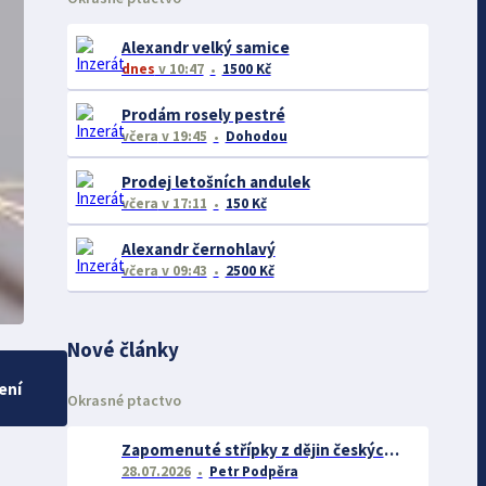
Alexandr velký samice
dnes
v 10:47
1500 Kč
Prodám rosely pestré
včera
v 19:45
Dohodou
Prodej letošních andulek
včera
v 17:11
150 Kč
Alexandr černohlavý
včera
v 09:43
2500 Kč
Nové články
ení
Okrasné ptactvo
Zapomenuté střípky z dějin českých exotářů - 3.část
28.07.2026
Petr Podpěra