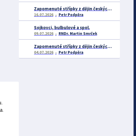
Zapomenuté střípky z dějin českých exotářů - 2.část
16.07.2026
Petr Podpěra
Sojkovci, bulbulové a spol.
09.07.2026
RNDr. Martin Smrček
Zapomenuté střípky z dějin českých exotářů
04.07.2026
Petr Podpěra
u.
a.