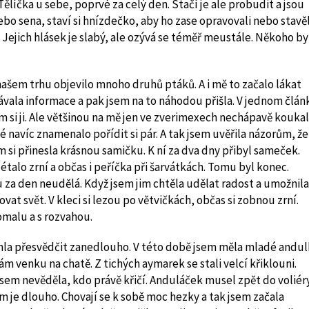
íčka u sebe, poprvé za celý den. Stačí je ale probudit a jsou
bo sena, staví si hnízdečko, aby ho zase opravovali nebo stavěl
Jejich hlásek je slabý, ale ozývá se téměř meustále. Někoho by
našem trhu objevilo mnoho druhů ptáků. A i mě to začalo lákat
kávala informace a pak jsem na to náhodou přišla. V jednom člán
 si ji. Ale většinou na mě jen ve zverimexech nechápavě koukali
navíc znamenalo pořídit si pár. A tak jsem uvěřila názorům, že
si přinesla krásnou samičku. K ní za dva dny přibyl sameček.
étalo zrní a občas i peříčka při šarvátkách. Tomu byl konec.
 za den neudělá. Když jsem jim chtěla udělat radost a umožnila
rovat svět. V kleci si lezou po větvičkách, občas si zobnou zrní.
omalu a s rozvahou.
ohla přesvědčit zanedlouho. V této době jsem měla mladé andul
m venku na chatě. Z tichých aymarek se stali velcí křiklouni.
jsem nevěděla, kdo právě křičí. Anduláček musel zpět do voliér
 je dlouho. Chovají se k sobě moc hezky a tak jsem začala