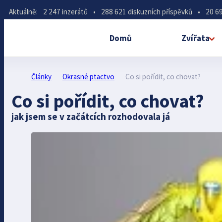
Aktuálně:
2 247 inzerátů
•
288 621 diskuzních příspěvků
•
20 69
Domů
Zvířata
Články
Okrasné ptactvo
Co si pořídit, co chovat?
Co si pořídit, co chovat?
jak jsem se v začátcích rozhodovala já