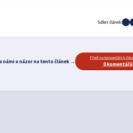
Sdílet článek:
Přejít na komentáře k člá
 s námi o názor na tento článek →
0 komentářů