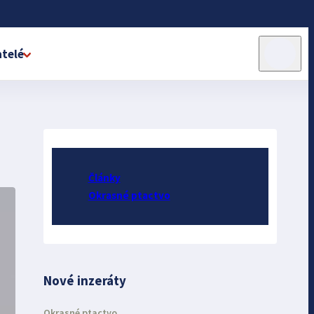
telé
Články
Okrasné ptactvo
Nové inzeráty
Okrasné ptactvo