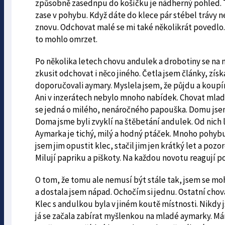
způsobně zasednpu do košíčku je nádherný pohled. Těl
zase v pohybu. Když dáte do klece pár stébel trávy ne
znovu. Odchovat malé se mi také několikrát povedlo. 
to mohlo omrzet.
Po několika letech chovu andulek a drobotiny se na 
zkusit odchovat i něco jiného. Četla jsem články, zís
doporučovali aymary. Myslela jsem, že půjdu a koupím
Ani v inzerátech nebylo mnoho nabídek. Chovat mladé 
se jedná o milého, nenáročného papouška. Domu jsem 
Doma jsme byli zvyklí na štěbetání andulek. Od nich l
Aymarka je tichý, milý a hodný ptáček. Mnoho pohybu
jsem jim opustit klec, stačil jim jen krátký let a pozo
Milují papriku a piškoty. Na každou novotu reagují p
O tom, že tomu ale nemusí být stále tak, jsem se m
a dostala jsem nápad. Ochočím si jednu. Ostatní chová
Klec s andulkou byla v jiném koutě místnosti. Nikdy 
já se začala zabírat myšlenkou na mladé aymarky. Mám