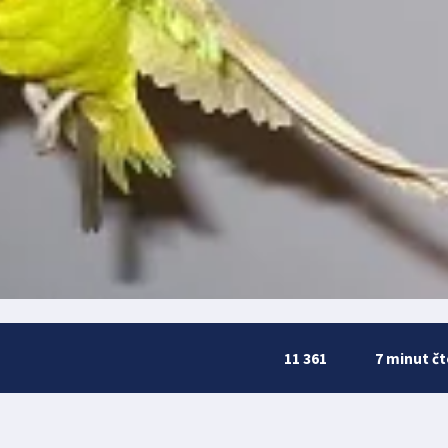
11 361
7 minut čt