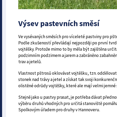
Výsev pastevních směsí
Ve vysévaných směsích pro víceleté pastviny pro pštr
Podle zkušeností převládají nejpozději po první tvr
vojtěšky. Protože mimo to by měla být zajištěna urč
podzimním podzimem a jarem a zabráněno zabahnění 
trav a jetelů.
Vlastnost pštrosů oklovávat vojtěšku, tzn. oddělova
stonek nad trávy a jetel a získat tak svoji konkurenč
olistěné odrůdy vojtěšky, které ale mají velmi jemné 
Stejně jako u pastvy prasat, je potřeba dávat předn
výběru druhů vhodných pro určitá stanoviště pomáh
Spolkovým úřadem pro druhy v Hannoveru.