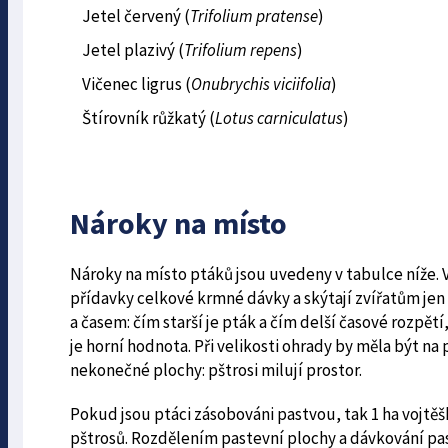
Jetel červený (
Trifolium pratense
)
Jetel plazivý (
Trifolium repens
)
Vičenec ligrus (
Onubrychis viciifolia
)
Štírovník růžkatý (
Lotus carniculatus
)
Nároky na místo
Nároky na místo ptáků jsou uvedeny v tabulce níže. 
přídavky celkové krmné dávky a skýtají zvířatům je
a časem: čím starší je pták a čím delší časové rozpět
je horní hodnota. Při velikosti ohrady by měla být na
nekonečné plochy: pštrosi milují prostor.
Pokud jsou ptáci zásobováni pastvou, tak 1 ha vojtě
pštrosů. Rozdělením pastevní plochy a dávkování pa