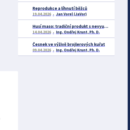
Reprodukce a líhnutí běžců
19.04.2026
Jan Vorel (JaVor)
Husí maso: tradiční produkt s nevyužitým potenciálem
14.04.2026
Ing. Ondřej Krunt, Ph. D.
Česnek ve výživě brojlerových kuřat
09.04.2026
Ing. Ondřej Krunt, Ph. D.
a