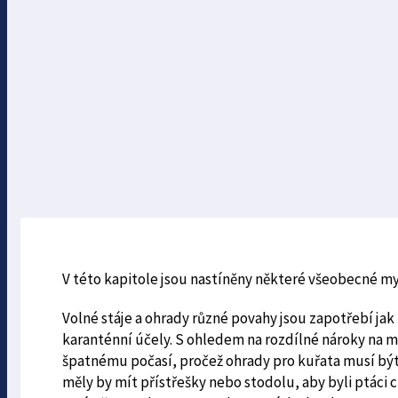
V této kapitole jsou nastíněny některé všeobecné my
Volné stáje a ohrady různé povahy jsou zapotřebí jak
karanténní účely. S ohledem na rozdílné nároky na m
špatnému počasí, pročež ohrady pro kuřata musí být
měly by mít přístřešky nebo stodolu, aby byli ptáci 