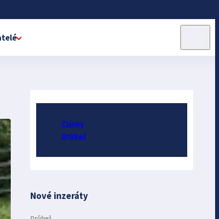
telé
Články
Drůbež
Nové inzeráty
Drůbež