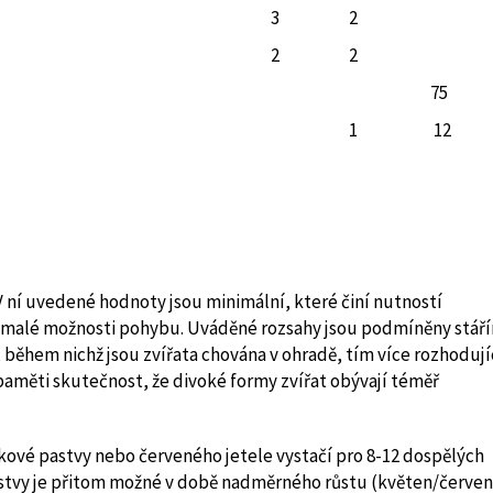
3
2
2
2
75
1
12
V ní uvedené hodnoty jsou minimální, které činí nutností
n malé možnosti pohybu. Uváděné rozsahy jsou podmíněny stář
í, během nichž jsou zvířata chována v ohradě, tím více rozhodují
 paměti skutečnost, že divoké formy zvířat obývají téměř
škové pastvy nebo červeného jetele vystačí pro 8-12 dospělých
stvy je přitom možné v době nadměrného růstu (květen/červen