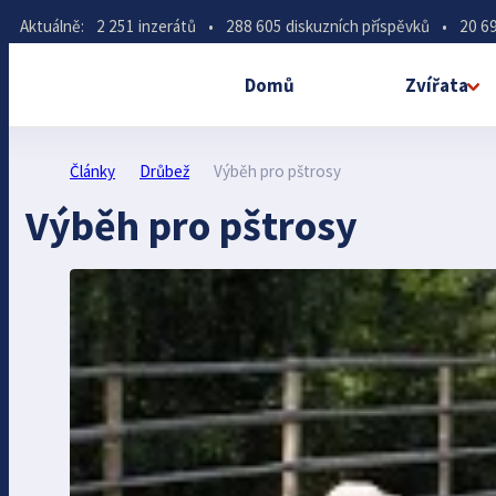
Aktuálně:
2 251 inzerátů
•
288 605 diskuzních příspěvků
•
20 69
Domů
Zvířata
Články
Drůbež
Výběh pro pštrosy
Výběh pro pštrosy