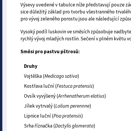
Výsevy uvedené v tabulce níže představují pouze zá
sice důležitý základ pro tvorbu všestranného trvalé
pro vývoj zeleného porostu jsou ale následující způso
Vysoký podíl luskovin ve směsích způsobuje nadbyte
rychlý vývoj mladých rostlin. Sečení v plném květu voj
Směsi pro pastvu pštrosů:
Druhy
Vojtěška (
Medicago sativa
)
Kostřava luční (
Festuca pratensis
)
Ovsík vyvýšený (
Arrhenatherum elatius
)
Jílek vytrvalý (
Lolium perennne
)
Lipnice luční (
Poa pratensis
)
Srha říznačka (
Dactylis glomerata
)