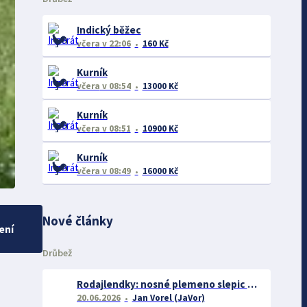
Indický běžec
včera
v 22:06
160 Kč
Kurník
včera
v 08:54
13000 Kč
Kurník
včera
v 08:51
10900 Kč
Kurník
včera
v 08:49
16000 Kč
Nové články
ení
Drůbež
Rodajlendky: nosné plemeno slepic vhodné pro začátečníky
20.06.2026
Jan Vorel (JaVor)