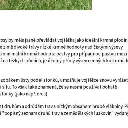
osy by měla jasně převládat vojtěška jako ideální krmná plodin
dé zimě divoké trávy nízké krmné hodnoty nad čistými výsevy
itá minimální krmná hodnota pastvy pro případnou pastvu mezi
na těžkých půdách, je účelný přímý výsev cenných kulturníc
t zobákem listy podél stonků, umožňuje vojtěšce znovu vyrážet
ní sílu. To však také znamená, že se nesmí používat bohatě
stonky (jako např. orca).
ost druhům a odrůdám trav s nízkým obsahem hrubé vlákniny. Př
á "popisný seznam druhů trav a zemědělských luskovin" vydan