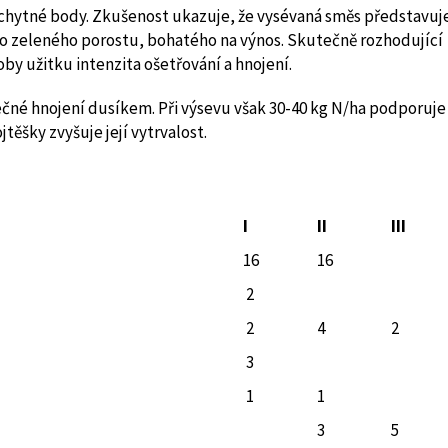
chytné body. Zkušenost ukazuje, že vysévaná směs představuj
ho zeleného porostu, bohatého na výnos. Skutečně rozhodující
by užitku intenzita ošetřování a hnojení.
čné hnojení dusíkem. Při výsevu však 30-40 kg N/ha podporuje
těšky zvyšuje její vytrvalost.
I
II
III
16
16
2
2
4
2
3
1
1
3
5