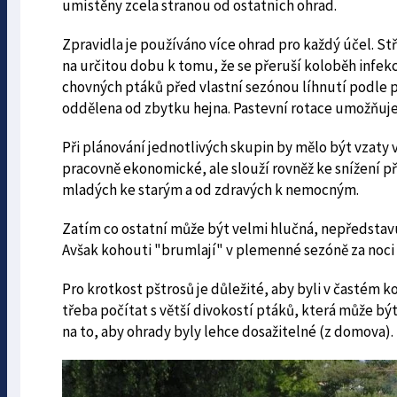
umístěny zcela stranou od ostatních ohrad.
Zpravidla je používáno více ohrad pro každý účel. Stř
na určitou dobu k tomu, že se přeruší koloběh infek
chovných ptáků před vlastní sezónou líhnutí podle p
oddělena od zbytku hejna. Pastevní rotace umožňuje
Při plánování jednotlivých skupin by mělo být vzaty 
pracovně ekonomické, ale slouží rovněž ke snížení 
mladých ke starým a od zdravých k nemocným.
Zatím co ostatní může být velmi hlučná, nepředstavu
Avšak kohouti "brumlají" v plemenné sezóně za noci a
Pro krotkost pštrosů je důležité, aby byli v častém k
třeba počítat s větší divokostí ptáků, která může bý
na to, aby ohrady byly lehce dosažitelné (z domova).