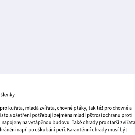
šlenky:
 pro kuřata, mladá zvířata, chovné ptáky, tak též pro chovné a
ísto a ošetření potřebují zejména mladí pštrosi ochranu proti
 napojeny na vytápěnou budovu. Také ohrady pro starší zvířat
chráněni např. po oškubání peří. Karanténní ohrady musí být