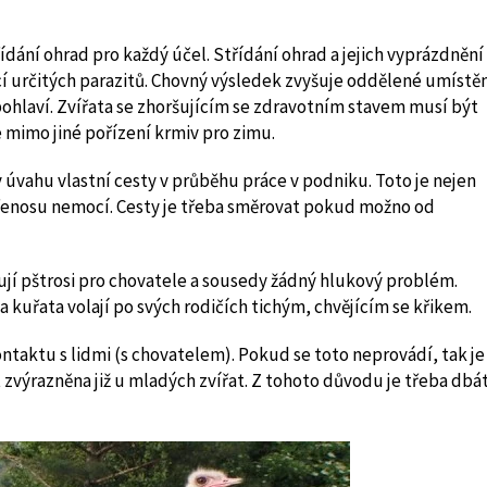
ídání ohrad pro každý účel. Střídání ohrad a jejich vyprázdnění
cí určitých parazitů. Chovný výsledek zvyšuje oddělené umístě
ohlaví. Zvířata se zhoršujícím se zdravotním stavem musí být
 mimo jiné pořízení krmiv pro zimu.
v úvahu vlastní cesty v průběhu práce v podniku. Toto je nejen
přenosu nemocí. Cesty je třeba směrovat pokud možno od
jí pštrosi pro chovatele a sousedy žádný hlukový problém.
 kuřata volají po svých rodičích tichým, chvějícím se křikem.
ontaktu s lidmi (s chovatelem). Pokud se toto neprovádí, tak je
t zvýrazněna již u mladých zvířat. Z tohoto důvodu je třeba dbá