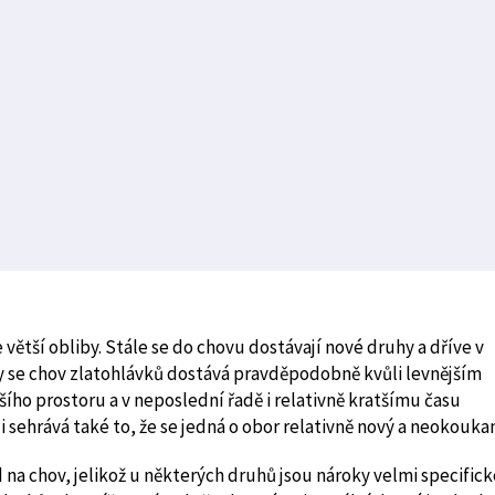
větší obliby. Stále se do chovu dostávají nové druhy a dříve v
by se chov zlatohlávků dostává pravděpodobně kvůli levnějším
ího prostoru a v neposlední řadě i relativně kratšímu času
 sehrává také to, že se jedná o obor relativně nový a neokoukan
a chov, jelikož u některých druhů jsou nároky velmi specifick