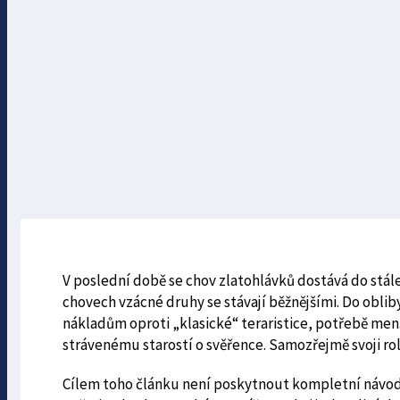
V poslední době se chov zlatohlávků dostává do stále 
chovech vzácné druhy se stávají běžnějšími. Do obli
nákladům oproti „klasické“ teraristice, potřebě menš
strávenému starostí o svěřence. Samozřejmě svoji roli
Cílem toho článku není poskytnout kompletní návod n