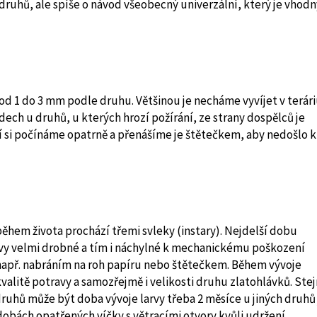
druhů, ale spíše o návod všeobecný univerzální, který je vhodn
 od 1 do 3 mm podle druhu. Většinou je necháme vyvíjet v terári
ech u druhů, u kterých hrozí požírání, ze strany dospělců je
 si počínáme opatrně a přenášíme je štětečkem, aby nedošlo k
během života prochází třemi svleky (instary). Nejdelší dobu
larvy velmi drobné a tím i náchylné k mechanickému poškození
 např. nabráním na roh papíru nebo štětečkem. Během vývoje
 kvalitě potravy a samozřejmě i velikosti druhu zlatohlávků. Ste
druhů může být doba vývoje larvy třeba 2 měsíce u jiných druhů 
dobách opatřených víčky s větracími otvory kvůli udržení