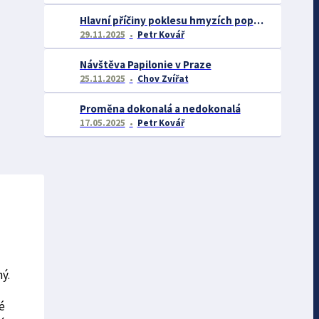
Hlavní příčiny poklesu hmyzích populací
29.11.2025
Petr Kovář
Návštěva Papilonie v Praze
25.11.2025
Chov Zvířat
Proměna dokonalá a nedokonalá
17.05.2025
Petr Kovář
ý.
é