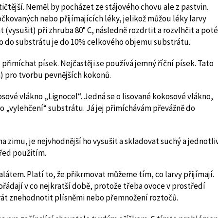
ičtější. Neměl by pocházet ze stájového chovu ale z pastvin.
čkovaných nebo přijímajících léky, jelikož můžou léky larvy
vysušit) při zhruba 80° C, následně rozdrtit a rozvlhčit a poté
o do substrátu je do 10% celkového objemu substrátu.
řimíchat písek. Nejčastěji se používá jemný říční písek. Tato
á) pro tvorbu pevnějších kokonů.
vé vlákno „Lignocel“. Jedná se o lisované kokosové vlákno,
o „vylehčení“ substrátu. Já jej přimíchávám převážně do
a zimu, je nejvhodnější ho vysušit a skladovat suchý a jednotli
řed použitím.
látem. Platí to, že přikrmovat můžeme tím, co larvy přijímají.
ořádají v co nejkratší době, protože třeba ovoce v prostředí
rát znehodnotit plísněmi nebo přemnožení roztočů.