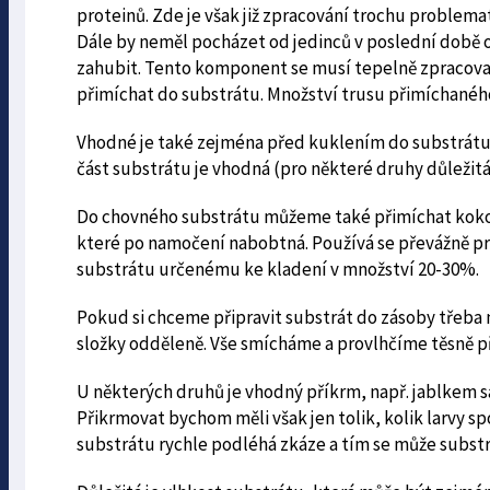
proteinů. Zde je však již zpracování trochu problemat
Dále by neměl pocházet od jedinců v poslední době o
zahubit. Tento komponent se musí tepelně zpracovat (
přimíchat do substrátu. Množství trusu přimíchanéh
Vhodné je také zejména před kuklením do substrátu p
část substrátu je vhodná (pro některé druhy důležit
Do chovného substrátu můžeme také přimíchat kokoso
které po namočení nabobtná. Používá se převážně pr
substrátu určenému ke kladení v množství 20-30%.
Pokud si chceme připravit substrát do zásoby třeba n
složky odděleně. Vše smícháme a provlhčíme těsně p
U některých druhů je vhodný příkrm, např. jablkem sa
Přikrmovat bychom měli však jen tolik, kolik larvy sp
substrátu rychle podléhá zkáze a tím se může subst