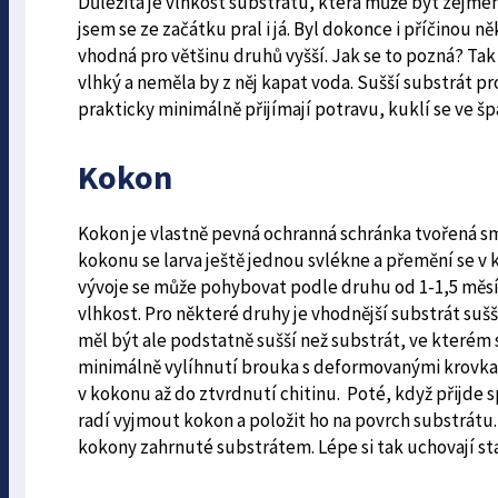
Důležitá je vlhkost substrátu, která může být zejm
jsem se ze začátku pral i já. Byl dokonce i příčinou
vhodná pro většinu druhů vyšší. Jak se to pozná? Ta
vlhký a neměla by z něj kapat voda. Sušší substrát pr
prakticky minimálně přijímají potravu, kuklí se ve 
Kokon
Kokon je vlastně pevná ochranná schránka tvořená sm
kokonu se larva ještě jednou svlékne a přemění se v k
vývoje se může pohybovat podle druhu od 1-1,5 měsíc
vlhkost. Pro některé druhy je vhodnější substrát suš
měl být ale podstatně sušší než substrát, ve kterém 
minimálně vylíhnutí brouka s deformovanými krovkami
v kokonu až do ztvrdnutí chitinu. Poté, když přijde 
radí vyjmout kokon a položit ho na povrch substrátu.
kokony zahrnuté substrátem. Lépe si tak uchovají sta