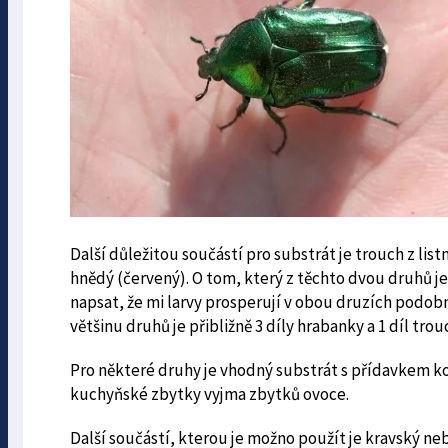
Další důležitou součástí pro substrát je trouch z lis
hnědý (červený). O tom, který z těchto dvou druhů je
napsat, že mi larvy prosperují v obou druzích podo
většinu druhů je přibližně 3 díly hrabanky a 1 díl trou
Pro některé druhy je vhodný substrát s přídavkem k
kuchyňské zbytky vyjma zbytků ovoce.
Další součástí, kterou je možno použít je kravský ne