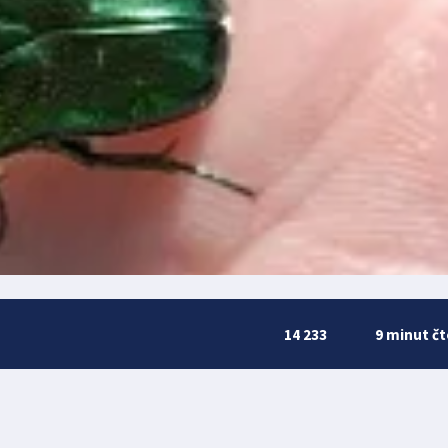
14 233
9 minut čt