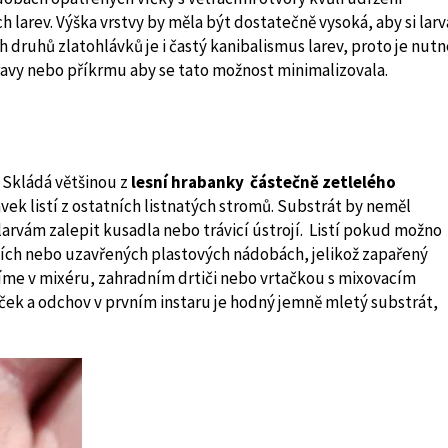
ch larev. Výška vrstvy by měla být dostatečně vysoká, aby si larv
druhů zlatohlávků je i častý kanibalismus larev, proto je nutn
avy nebo příkrmu aby se tato možnost minimalizovala.
í. Skládá většinou z
lesní hrabanky částečně zetlelého
avek listí z ostatních listnatých stromů. Substrát by neměl
 larvám zalepit kusadla nebo trávicí ústrojí. Listí pokud možno
ích nebo uzavřených plastových nádobách, jelikož zapařený
rtíme v mixéru, zahradním drtiči nebo vrtačkou s mixovacím
ček a odchov v prvním instaru je hodný jemně mletý substrát,