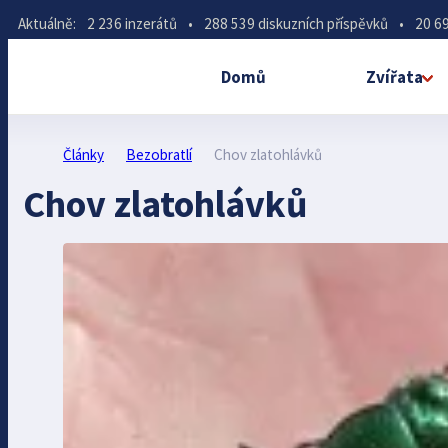
Aktuálně:
2 236 inzerátů
•
288 539 diskuzních příspěvků
•
20 69
Domů
Zvířata
Články
Bezobratlí
Chov zlatohlávků
Chov zlatohlávků