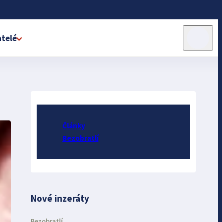
telé
Články
Bezobratlí
Nové inzeráty
Bezobratlí