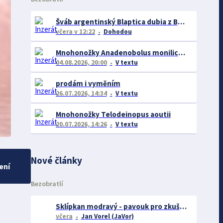
Šváb argentinský Blaptica dubia z Brna nejen do celé ČR
včera
v 12:22
Dohodou
Mnohonožky Anadenobolus monilicornis
04.08.2026, 20:00
V textu
prodám i vyměním
26.07.2026, 14:34
V textu
Mnohonožky Telodeinopus aoutii
20.07.2026, 14:26
V textu
Nové články
ení
Bezobratlí
Sklípkan modravý - pavouk pro zkušené chovatele
včera
Jan Vorel (JaVor)