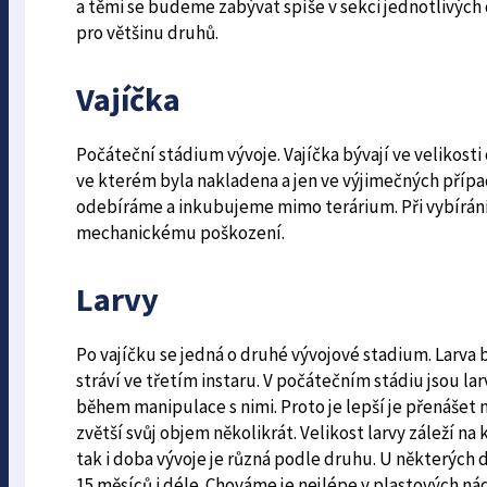
a těmi se budeme zabývat spíše v sekci jednotlivých 
pro většinu druhů.
Vajíčka
Počáteční stádium vývoje. Vajíčka bývají ve velikosti
ve kterém byla nakladena a jen ve výjimečných případ
odebíráme a inkubujeme mimo terárium. Při vybírání
mechanickému poškození.
Larvy
Po vajíčku se jedná o druhé vývojové stadium. Larva 
stráví ve třetím instaru. V počátečním stádiu jsou 
během manipulace s nimi. Proto je lepší je přenášet
zvětší svůj objem několikrát. Velikost larvy záleží na
tak i doba vývoje je různá podle druhu. U některých 
15 měsíců i déle. Chováme je nejlépe v plastových ná