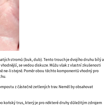
tnatých stromů (buk, dub). Tento trouch je dvojího druhu bílý a
 vhodnější, se vedou diskuze. Můžu však z vlastní zkušenosti
bně ne-li stejně. Poměr obou těchto komponentů vhodný pro
chu.
ompostu z částečně zetlených trav. Neměl by obsahovat
bo koňský trus, který je pro některé druhy důležitým zdrojem