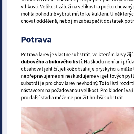
vlhkosti. Velikost záleží na velikosti a počtu chovaný
mohla pohodlně vybrat místo ke kuklení. U některých 
chovat odděleně, nebo jim zabezpečit dostatek potr
Potrava
Potrava larev je vlastně substrát, ve kterém larvy žij
dubového a bukového listí
. Na škodu není ani příd
obsahovat jehličí, jelikož obsahuje pryskyřici a může
nepřepravujeme ani neskladujeme v igelitových pytl
substrát je pro chov larev nevhodný. Toto listí rozd
nástavcem na požadovanou velikost. Pro kladení vají
pro další stadia můžeme použít hrubší substrát.