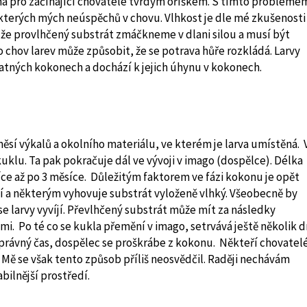
éna pro začínající chovatele tvrdým oříškem. S tímto probléme
 některých mých neúspěchů v chovu. Vlhkost je dle mé zkušenosti
k že provlhčený substrát zmáčkneme v dlani silou a musí být
o chov larev může způsobit, že se potrava hůře rozkládá. Larvy
špatných kokonech a dochází k jejich úhynu v kokonech.
ěsí výkalů a okolního materiálu, ve kterém je larva umístěná. 
uklu. Ta pak pokračuje dál ve vývoji v imago (dospělce). Délka
e až po 3 měsíce. Důležitým faktorem ve fázi kokonu je opět
ší a některým vyhovuje substrát vyloženě vlhký. Všeobecně by
se larvy vyvíjí. Převlhčený substrát může mít za následky
. Po té co se kukla přemění v imago, setrvává ještě několik d
správný čas, dospělec se proškrábe z kokonu. Někteří chovatel
 Mě se však tento způsob příliš neosvědčil. Raději nechávám
bilnější prostředí.