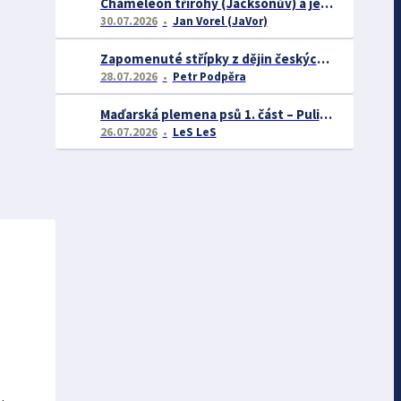
Chameleon třírohý (Jacksonův) a jeho chov
30.07.2026
Jan Vorel (JaVor)
Zapomenuté střípky z dějin českých exotářů - 3.část
28.07.2026
Petr Podpěra
Maďarská plemena psů 1. část – Puli, Komondor
26.07.2026
LeS LeS