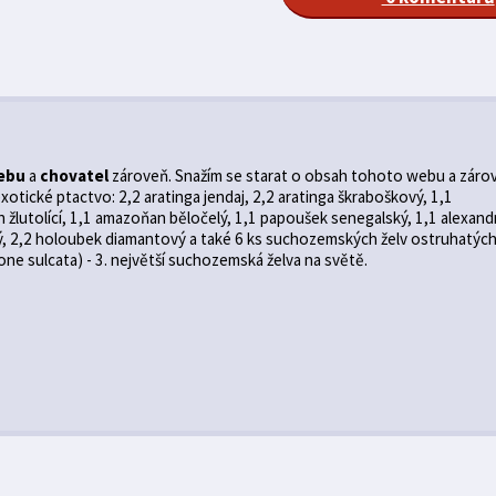
ebu
a
chovatel
zároveň. Snažím se starat o obsah tohoto webu a záro
otické ptactvo: 2,2 aratinga jendaj, 2,2 aratinga škraboškový, 1,1
žlutolící, 1,1 amazoňan běločelý, 1,1 papoušek senegalský, 1,1 alexand
ý, 2,2 holoubek diamantový a také 6 ks suchozemských želv ostruhatýc
ne sulcata) - 3. největší suchozemská želva na světě.