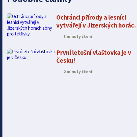
Ochránci přírody a lesníci
vytvářejí v Jizerských horác
zóny pro tetřívky
3 minuty čtení
První letošní vlaštovka je v
Česku!
2 minuty čtení