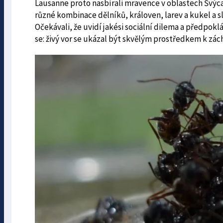
Lausanne proto nasbírali mravence v oblastech Švýcars
různé kombinace dělníků, královen, larev a kukel a s
Očekávali, že uvidí jakési sociální dilema a předpokl
se: živý vor se ukázal být skvělým prostředkem k zác