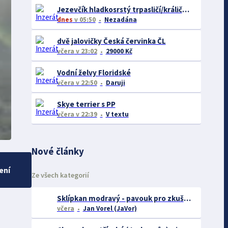
Jezevčík hladkosrstý trpasličí/králičí žíhaný
dnes
v 05:50
Nezadána
dvě jalovičky Česká červinka ČL
včera
v 23:02
29000 Kč
Vodní želvy Floridské
včera
v 22:50
Daruji
Skye terrier s PP
včera
v 22:39
V textu
Nové články
ení
Ze všech kategorií
Sklípkan modravý - pavouk pro zkušené chovatele
včera
Jan Vorel (JaVor)