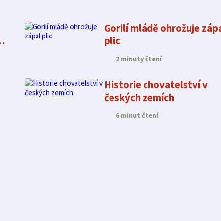
Gorilí mládě ohrožuje záp
h
plic
2 minuty čtení
Historie chovatelství v
českých zemích
6 minut čtení