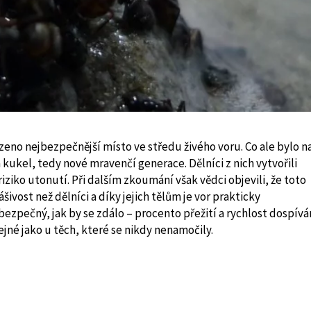
eno nejbezpečnější místo ve středu živého voru. Co ale bylo n
kukel, tedy nové mravenčí generace. Dělníci z nich vytvořili
riziko utonutí. Při dalším zkoumání však vědci objevili, že toto
ivost než dělníci a díky jejich tělům je vor prakticky
ezpečný, jak by se zdálo – procento přežití a rychlost dospívá
tejné jako u těch, které se nikdy nenamočily.