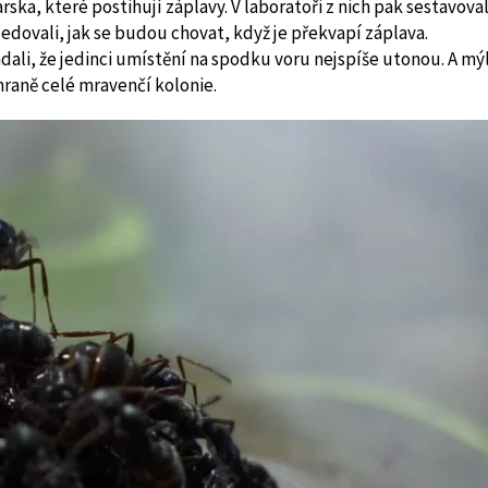
ka, které postihují záplavy. V laboratoři z nich pak sestavoval
ledovali, jak se budou chovat, když je překvapí záplava.
ádali, že jedinci umístění na spodku voru nejspíše utonou. A mýl
hraně celé mravenčí kolonie.