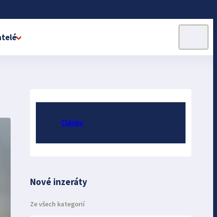
telé
Články
Nové inzeráty
Ze všech kategorií