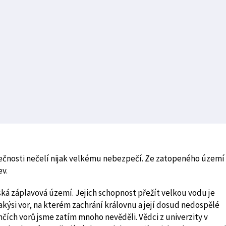
tečnosti nečelí nijak velkému nebezpečí. Ze zatopeného území
ev.
ká záplavová území. Jejich schopnost přežít velkou vodu je
í jakýsi vor, na kterém zachrání královnu a její dosud nedospělé
nčích vorů jsme zatím mnoho nevěděli. Vědci z univerzity v