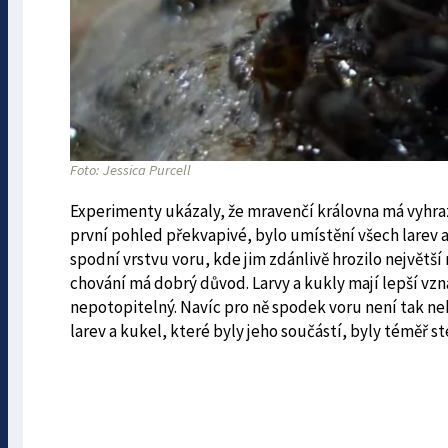
Foto: Jessica Purcell
Experimenty ukázaly, že mravenčí královna má vyhraz
první pohled překvapivé, bylo umístění všech larev a 
spodní vrstvu voru, kde jim zdánlivě hrozilo největší 
chování má dobrý důvod. Larvy a kukly mají lepší vznáš
nepotopitelný. Navíc pro ně spodek voru není tak neb
larev a kukel, které byly jeho součástí, byly téměř s