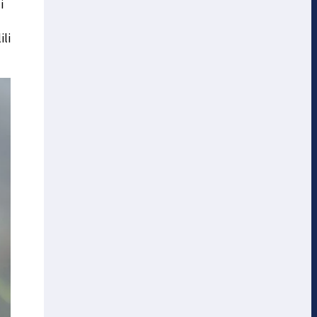
i
ili