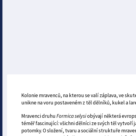
Kolonie mravenců, na kterou se valí záplava, ve sku
unikne na voru postaveném z těl dělníků, kukel a lar
Mravenci druhu
Formica selysi
obývají některá evrops
téměř fascinující: všichni dělníci ze svých těl vytvoř
potomky. O složení, tvaru a sociální struktuře mrave