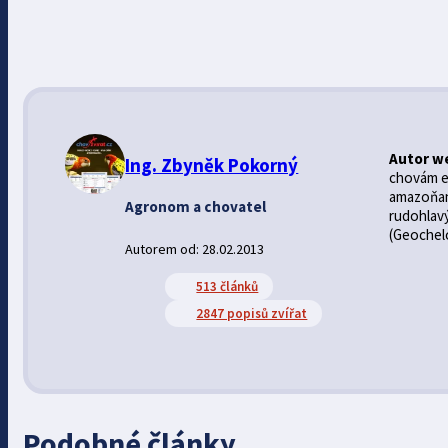
Autor w
Ing. Zbyněk Pokorný
chovám ex
amazoňan 
Agronom a chovatel
rudohlav
(Geochelo
Autorem od: 28.02.2013
513 článků
2847 popisů zvířat
Podobné články