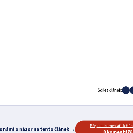
Sdílet článek:
Přejít na komentáře k člá
 s námi o názor na tento článek →
0 komentářů