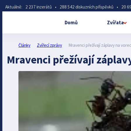
Aktuálně:
2 237 inzerátů
•
288 542 diskuzních příspěvků
•
20 69
Domů
Zvířata
Články
Zvířecí zprávy
Mravenci přežívají záplavy na vore
Mravenci přežívají záplav