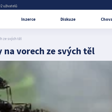
2 uživatelů
Inzerce
Diskuze
Chova
ch ze svých těl
y na vorech ze svých těl