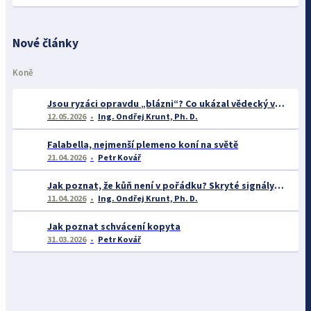
Nové články
Koně
Jsou ryzáci opravdu „blázni“? Co ukázal vědecký výzkum o barvě srsti a chování koní
12.05.2026
Ing. Ondřej Krunt, Ph. D.
Falabella, nejmenší plemeno koní na světě
21.04.2026
Petr Kovář
Jak poznat, že kůň není v pořádku? Skryté signály zdravotních problémů v chovu koní
11.04.2026
Ing. Ondřej Krunt, Ph. D.
Jak poznat schvácení kopyta
31.03.2026
Petr Kovář