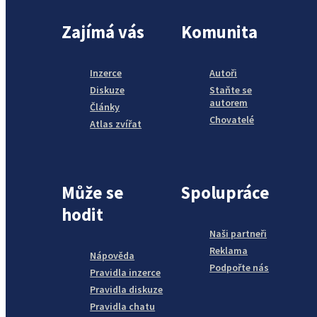
Zajímá vás
Komunita
Inzerce
Autoři
Diskuze
Staňte se
autorem
Články
Chovatelé
Atlas zvířat
Může se
Spolupráce
hodit
Naši partneři
Reklama
Nápověda
Podpořte nás
Pravidla inzerce
Pravidla diskuze
Pravidla chatu