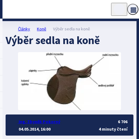
Články
Koně
Výběr sedla na koně
Výběr sedla na koně
Ing. Zbyněk Pokorný
6 706
04.05.2014, 16:00
4 minuty čtení