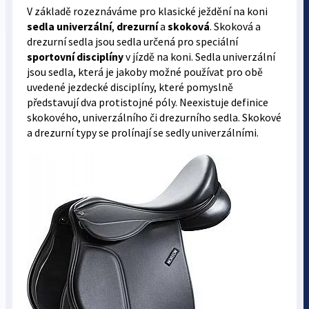
V základě rozeznáváme pro klasické ježdění na koni
sedla univerzální
,
drezurní
a
skoková
. Skoková a
drezurní sedla jsou sedla určená pro speciální
sportovní disciplíny
v jízdě na koni. Sedla univerzální
jsou sedla, která je jakoby možné používat pro obě
uvedené jezdecké disciplíny, které pomyslně
představují dva protistojné póly. Neexistuje definice
skokového, univerzálního či drezurního sedla. Skokové
a drezurní typy se prolínají se sedly univerzálními.