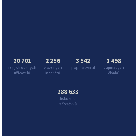
20 701
2 256
3 542
1 498
registrovaných
vložených
popisů zvířat
zajímavých
uživatelů
inzerátů
článků
288 633
diskuzních
příspěvků