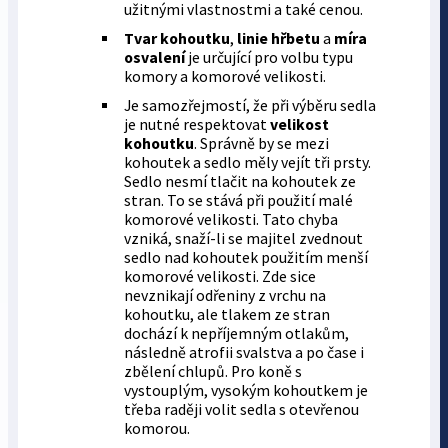
užitnými vlastnostmi a také cenou.
Tvar kohoutku
,
linie hřbetu
a
míra
osvalení
je určující pro volbu typu
komory a komorové velikosti.
Je samozřejmostí, že při výběru sedla
je nutné respektovat
velikost
kohoutku
. Správně by se mezi
kohoutek a sedlo měly vejít tři prsty.
Sedlo nesmí tlačit na kohoutek ze
stran. To se stává při použití malé
komorové velikosti. Tato chyba
vzniká, snaží-li se majitel zvednout
sedlo nad kohoutek použitím menší
komorové velikosti. Zde sice
nevznikají odřeniny z vrchu na
kohoutku, ale tlakem ze stran
dochází k nepříjemným otlakům,
následně atrofii svalstva a po čase i
zbělení chlupů. Pro koně s
vystouplým, vysokým kohoutkem je
třeba raději volit sedla s otevřenou
komorou.