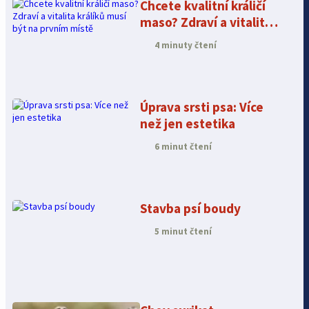
Chcete kvalitní králičí
maso? Zdraví a vitalita
králíků musí být na
4 minuty čtení
prvním místě
Úprava srsti psa: Více
než jen estetika
6 minut čtení
Stavba psí boudy
5 minut čtení