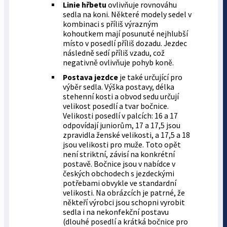
Linie hřbetu
ovlivňuje rovnováhu
sedla na koni. Některé modely sedel v
kombinaci s příliš výrazným
kohoutkem mají posunuté nejhlubší
místo v posedlí příliš dozadu. Jezdec
následně sedí příliš vzadu, což
negativně ovlivňuje pohyb koně.
Postava jezdce
je také určující pro
výběr sedla. Výška postavy, délka
stehenní kosti a obvod sedu určují
velikost posedlí a tvar bočnice.
Velikosti posedlí v palcích: 16 a 17
odpovídají juniorům, 17 a 17,5 jsou
zpravidla ženské velikosti, a 17,5 a 18
jsou velikosti pro muže. Toto opět
není striktní, závisí na konkrétní
postavě. Bočnice jsou v nabídce v
českých obchodech s jezdeckými
potřebami obvykle ve standardní
velikosti. Na obrázcích je patrné, že
někteří výrobci jsou schopni vyrobit
sedla i na nekonfekční postavu
(dlouhé posedlí a krátká bočnice pro