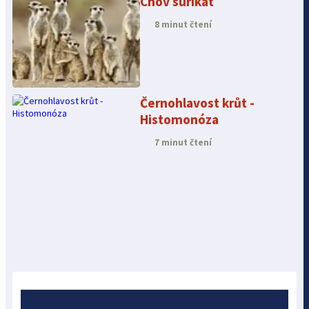
Chov surikat
8 minut čtení
Černohlavost krůt -
Histomonóza
7 minut čtení