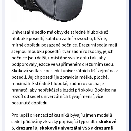
Univerzální sedlo má obvykle středně hluboké až
hluboké posedlí, kulatou zadní rozsochu, běžné,
mírně dopředu posazené bočnice. Drezurní sedla mají
stejnou hloubku posedlí i tvar zadní rozsochy, jejich
bočnice jsou delší, umístěné svisle dolu tak, aby
podporovaly jezdce ve vzpřímeném drezurním sedu.
Skoková sedla se od sedel univerzálních liší zejména v
posedlí. Jejich posedlí je zpravidla mělké, ploché,
maximálně středně hluboké, zadní rozsocha je
hranatá, aby nepřekážela jezdci při skoku. Bočnice na
rozdíl od sedel univerzálních bývají menší, více
posunuté dopředu.
Pro lepší orientaci zákazníků bývají u jmen modelů
sedel přidávány zkratky popisující typ sedla:
skokové
S
,
drezurní D
,
skokově univerzální VSS
a
drezurně