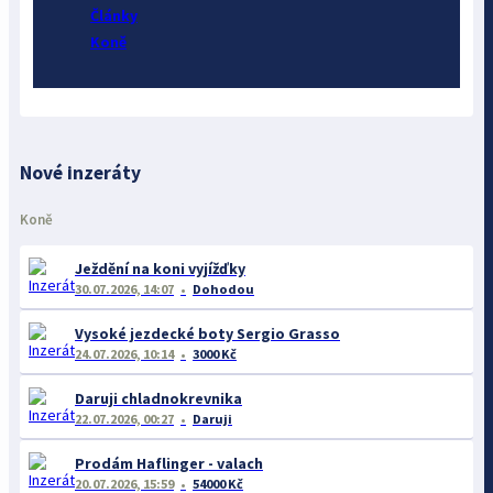
Články
Koně
Nové inzeráty
Koně
Ježdění na koni vyjížďky
30.07.2026, 14:07
Dohodou
Vysoké jezdecké boty Sergio Grasso
24.07.2026, 10:14
3000 Kč
Daruji chladnokrevnika
22.07.2026, 00:27
Daruji
Prodám Haflinger - valach
20.07.2026, 15:59
54000 Kč