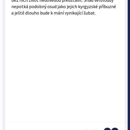
bez nich život nedovedou představit. Snad velbloudy
nepotká podobný osud jako jejich kyrgyzské příbuzné
a ještě dlouho bude k mání vynikající šubat.