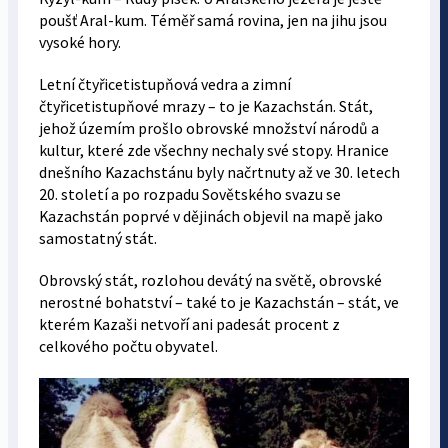
poušť Aral-kum. Téměř samá rovina, jen na jihu jsou
vysoké hory.
Letní čtyřicetistupňová vedra a zimní
čtyřicetistupňové mrazy – to je Kazachstán. Stát,
jehož územím prošlo obrovské množství národů a
kultur, které zde všechny nechaly své stopy. Hranice
dnešního Kazachstánu byly načrtnuty až ve 30. letech
20. století a po rozpadu Sovětského svazu se
Kazachstán poprvé v dějinách objevil na mapě jako
samostatný stát.
Obrovský stát, rozlohou devátý na světě, obrovské
nerostné bohatství – také to je Kazachstán – stát, ve
kterém Kazaši netvoří ani padesát procent z
celkového počtu obyvatel.