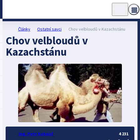
Články
Ostatní savci
Chov velbloudů v Kazachstánu
Chov velbloudů v
Kazachstánu
Ing. Petr Kokaisl
4 231