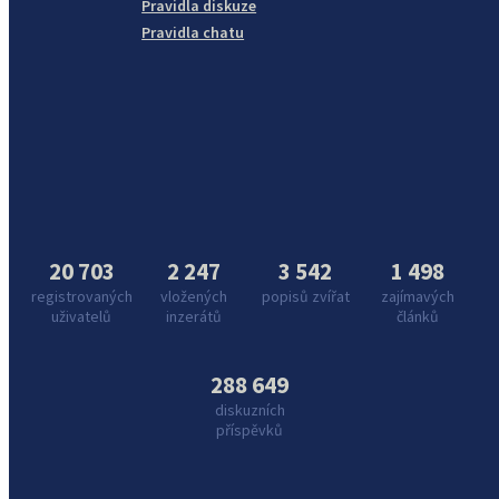
Pravidla diskuze
Pravidla chatu
20 703
2 247
3 542
1 498
registrovaných
vložených
popisů zvířat
zajímavých
uživatelů
inzerátů
článků
288 649
diskuzních
příspěvků