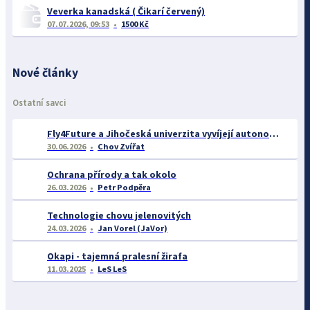
Veverka kanadská ( Čikarí červený)
07.07.2026, 09:53
1500 Kč
Nové články
Ostatní savci
Fly4Future a Jihočeská univerzita vyvíjejí autonomní systém pro záchranu srnčat při senoseči
30.06.2026
Chov Zvířat
Ochrana přírody a tak okolo
26.03.2026
Petr Podpěra
Technologie chovu jelenovitých
24.03.2026
Jan Vorel (JaVor)
Okapi - tajemná pralesní žirafa
11.03.2025
LeS LeS