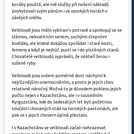
koráby pouště, ale své služby při nošení nákladů
poskytovali svým pánům i ve vysokých horách v
závějích sněhu.
Velbloudi jsou málo vybíraví v potravě a spokojují se se
slámou, nekvalitním senem, suchými stepními
bodláky, ale klidně dokážou spořádat i staré kosti,
řemeny a když je nejhůř, pustí se i do plstěných stanů.
Chovatelé velbloudů vyprávěli, že někteří žerou i
sušené ryby.
Velbloudi jsou ovšem poměrně dost náchylní k
nejrůznějším onemocněním, a proto je jejich chov
relativně náročný. Možná to je důvodem poklesu jejich
počtu nejen v Kazachstánu, ale i v sousedním
Kyrgyzstánu, kde do šedesátých let byli početnou
součástí chovaných stád na horských pastvinách, ale
pak se s jejich chovem úplně přestalo.
I v Kazachstánu se velbloudi začali nahrazovat