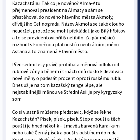
Kazachstánu. Tak co je nového? Alma-Atu
přejmenoval prezident na Almaty a sám se
přestěhoval do nového hlavního města Akmoly,
dřívějšího Celinogradu. Název Akmola se také dlouho
neudržel, protože se mohl překládat jako Bílý hřbitov
a to se prezidentovi příliš nelíbilo. Za pár měsíců
rozhodl s konečnou platností o neutrálním jménu –
Astana a to znamená Hlavní město.
Před sedmi lety právě probíhala měnová odluka od
rublové zóny a během čtrnácti dnů došlo k devalvaci
nové měny o padesát procent oproti ruskému rublu.
Dnes už je na tom kazašský tenge lépe, ale
nejstabilnější měnou ve Střední Asii je prý kyrgyzský
som.
Co si vlastně můžeme představit, když se řekne
Kazachstán? Písek, písek, písek. Step a poušť a těch
pouští je hned několik – tmavě zbarvená Kara-kum
nebo také Černý písek a poušť s odstínem do ruda
Kyzyl-kum – Rudý písek. U Aralského jezera je ještě