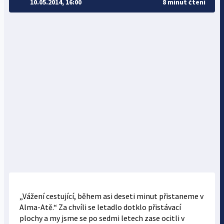
10.05.2014, 16:00
8 minut čtení
„Vážení cestující, během asi deseti minut přistaneme v
Alma-Atě.“ Za chvíli se letadlo dotklo přistávací
plochy a my jsme se po sedmi letech zase ocitli v