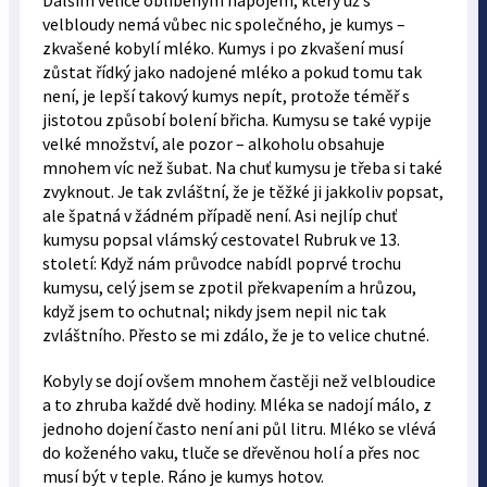
Dalším velice oblíbeným nápojem, který už s
velbloudy nemá vůbec nic společného, je kumys –
zkvašené kobylí mléko. Kumys i po zkvašení musí
zůstat řídký jako nadojené mléko a pokud tomu tak
není, je lepší takový kumys nepít, protože téměř s
jistotou způsobí bolení břicha. Kumysu se také vypije
velké množství, ale pozor – alkoholu obsahuje
mnohem víc než šubat. Na chuť kumysu je třeba si také
zvyknout. Je tak zvláštní, že je těžké ji jakkoliv popsat,
ale špatná v žádném případě není. Asi nejlíp chuť
kumysu popsal vlámský cestovatel Rubruk ve 13.
století: Když nám průvodce nabídl poprvé trochu
kumysu, celý jsem se zpotil překvapením a hrůzou,
když jsem to ochutnal; nikdy jsem nepil nic tak
zvláštního. Přesto se mi zdálo, že je to velice chutné.
Kobyly se dojí ovšem mnohem častěji než velbloudice
a to zhruba každé dvě hodiny. Mléka se nadojí málo, z
jednoho dojení často není ani půl litru. Mléko se vlévá
do koženého vaku, tluče se dřevěnou holí a přes noc
musí být v teple. Ráno je kumys hotov.