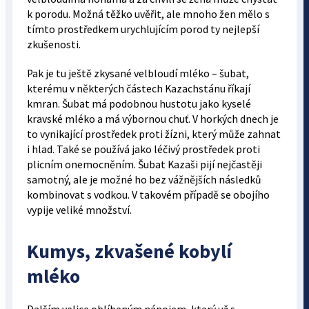
k porodu. Možná těžko uvěřit, ale mnoho žen mělo s
tímto prostředkem urychlujícím porod ty nejlepší
zkušenosti.
Pak je tu ještě zkysané velbloudí mléko – šubat,
kterému v některých částech Kazachstánu říkají
kmran. Šubat má podobnou hustotu jako kyselé
kravské mléko a má výbornou chuť. V horkých dnech je
to vynikající prostředek proti žízni, který může zahnat
i hlad. Také se používá jako léčivý prostředek proti
plicním onemocněním. Šubat Kazaši pijí nejčastěji
samotný, ale je možné ho bez vážnějších následků
kombinovat s vodkou. V takovém případě se obojího
vypije veliké množství.
Kumys, zkvašené kobylí
mléko