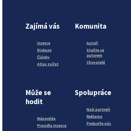
Zajímá vás
Komunita
Inzerce
Autoři
Diskuze
Staňte se
autorem
Články
Chovatelé
Atlas zvířat
Může se
Spolupráce
hodit
Naši partneři
Reklama
Nápověda
Podpořte nás
Pravidla inzerce