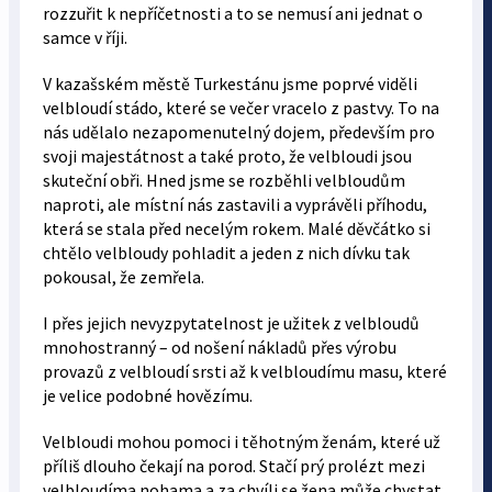
rozzuřit k nepříčetnosti a to se nemusí ani jednat o
samce v říji.
V kazašském městě Turkestánu jsme poprvé viděli
velbloudí stádo, které se večer vracelo z pastvy. To na
nás udělalo nezapomenutelný dojem, především pro
svoji majestátnost a také proto, že velbloudi jsou
skuteční obři. Hned jsme se rozběhli velbloudům
naproti, ale místní nás zastavili a vyprávěli příhodu,
která se stala před necelým rokem. Malé děvčátko si
chtělo velbloudy pohladit a jeden z nich dívku tak
pokousal, že zemřela.
I přes jejich nevyzpytatelnost je užitek z velbloudů
mnohostranný – od nošení nákladů přes výrobu
provazů z velbloudí srsti až k velbloudímu masu, které
je velice podobné hovězímu.
Velbloudi mohou pomoci i těhotným ženám, které už
příliš dlouho čekají na porod. Stačí prý prolézt mezi
velbloudíma nohama a za chvíli se žena může chystat