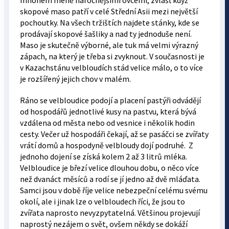
mnohem méně náročnějšími ovcemi, zvlášť když
skopové maso patří v celé Střední Asii mezi největší
pochoutky. Na všech tržištích najdete stánky, kde se
prodávají skopové šašliky a nad ty jednoduše není.
Maso je skutečně výborné, ale tuk má velmi výrazný
zápach, na který je třeba si zvyknout. V současnosti je
v Kazachstánu velbloudích stád velice málo, o to více
je rozšířený jejich chov v malém.
Ráno se velbloudice podojí a placení pastýři odvádějí
od hospodářů jednotlivé kusy na pastvu, která bývá
vzdálena od města nebo od vesnice i několik hodin
cesty. Večer už hospodáři čekají, až se pasáčci se zvířaty
vrátí domů a hospodyně velbloudy dojí podruhé. Z
jednoho dojení se získá kolem 2 až 3 litrů mléka.
Velbloudice je březí velice dlouhou dobu, o něco více
než dvanáct měsíců a rodí se jí jedno až dvě mláďata.
Samci jsou v době říje velice nebezpeční celému svému
okolí, ale i jinak lze o velbloudech říci, že jsou to
zvířata naprosto nevyzpytatelná. Většinou projevují
naprostý nezájem o svět, ovšem někdy se dokáží