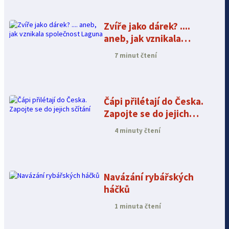
Zvíře jako dárek? ....
aneb, jak vznikala
společnost Laguna
7 minut čtení
Čápi přilétají do Česka.
Zapojte se do jejich
sčítání
4 minuty čtení
Navázání rybářských
háčků
1 minuta čtení