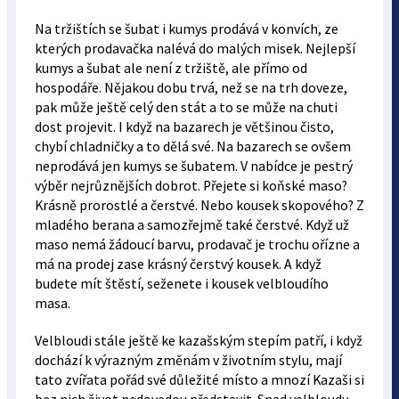
Na tržištích se šubat i kumys prodává v konvích, ze
kterých prodavačka nalévá do malých misek. Nejlepší
kumys a šubat ale není z tržiště, ale přímo od
hospodáře. Nějakou dobu trvá, než se na trh doveze,
pak může ještě celý den stát a to se může na chuti
dost projevit. I když na bazarech je většinou čisto,
chybí chladničky a to dělá své. Na bazarech se ovšem
neprodává jen kumys se šubatem. V nabídce je pestrý
výběr nejrůznějších dobrot. Přejete si koňské maso?
Krásně prorostlé a čerstvé. Nebo kousek skopového? Z
mladého berana a samozřejmě také čerstvé. Když už
maso nemá žádoucí barvu, prodavač je trochu ořízne a
má na prodej zase krásný čerstvý kousek. A když
budete mít štěstí, seženete i kousek velbloudího
masa.
Velbloudi stále ještě ke kazašským stepím patří, i když
dochází k výrazným změnám v životním stylu, mají
tato zvířata pořád své důležité místo a mnozí Kazaši si