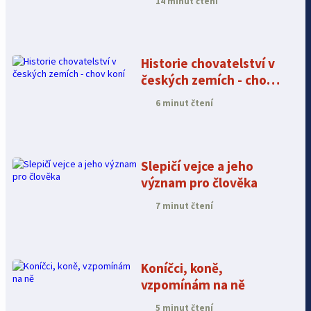
14 minut čtení
Historie chovatelství v
českých zemích - chov
koní
6 minut čtení
Slepičí vejce a jeho
význam pro člověka
7 minut čtení
Koníčci, koně,
vzpomínám na ně
5 minut čtení