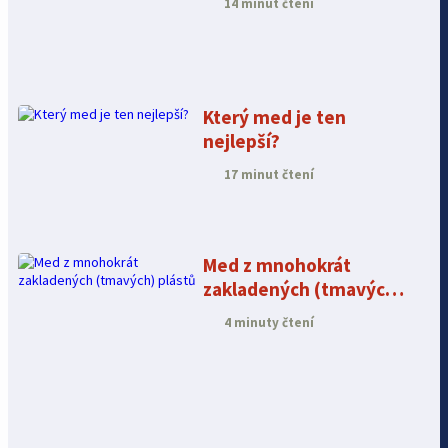
14 minut čtení
Který med je ten
nejlepší?
17 minut čtení
Med z mnohokrát
zakladených (tmavých)
plástů
4 minuty čtení