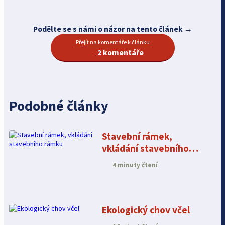
Podělte se s námi o názor na tento článek →
Přejít na komentáře k článku
2 komentáře
Podobné články
Stavební rámek,
vkládání stavebního
rámku
4 minuty čtení
Ekologický chov včel