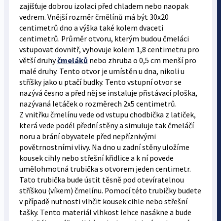
zajišťuje dobrou izolaci před chladem nebo naopak
vedrem. Vnější rozměr čmělínů má být 30x20
centimetrů dno a výška také kolem dvaceti
centimetrů. Průměr otvoru, kterým budou čmeláci
vstupovat dovnitř, vyhovuje kolem 1,8 centimetru pro
větší druhy
čmeláků
nebo zhruba o 0,5 cm menší pro
malé druhy. Tento otvor je umístěn u dna, nikoli u
stříšky jako u ptačí budky. Tento vstupní otvor se
nazývá česno a před něj se instaluje přistávací ploška,
nazývaná letáček o rozměrech 2x5 centimetrů.
Z vnitřku čmelínu vede od vstupu chodbička z latiček,
která vede podél přední stěny a simuluje tak čmeláčí
noru a brání obyvatele před nepříznivými
povětrnostními vlivy. Na dno u zadní stěny uložíme
kousek cihly nebo střešní křidlice a k ní povede
umělohmotná trubička s otvorem jeden centimetr.
Tato trubička bude ústit těsně pod otevíratelnou
stříškou (víkem) čmelínu. Pomocí této trubičky budete
v případě nutnosti vlhčit kousek cihle nebo střešní
tašky. Tento materiál vlhkost lehce nasákne a bude