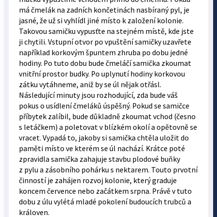
má čmelák na zadních končetinách nasbíraný pyl, je
jasné, že už si vyhlídl jiné místo k založení kolonie.
Takovou samičku vypusťte na stejném místě, kde jste
ji chytili. Vstupní otvor po vpuštění samičky uzavřete
například korkovým špuntem zhruba po dobu jedné
hodiny. Po tuto dobu bude čmeláčí samička zkoumat
vnitřní prostor budky. Po uplynutí hodiny korkovou
zátku vytáhneme, aniž by se úl nějak otřásl.
Následující minuty jsou rozhodující, zda bude váš
pokus o usídlení čmeláků úspěšný. Pokud se samičce
příbytek zalíbil, bude důkladně zkoumat vchod (česno
s letáčkem) a poletovat v blízkém okolí a opětovně se
vracet. Vypadá to, jakoby si samička chtěla uložit do
paměti místo ve kterém se úl nachází. Krátce poté
zpravidla samička zahajuje stavbu plodové buňky
z pylu a zásobního pohárku s nektarem. Touto prvotní
činností je zahájen rozvoj kolonie, který graduje
koncem července nebo začátkem srpna. Právě v tuto
dobu z úlu vylétá mladé pokolení budoucích trubců a
královen.