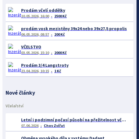
Prodám včelí oddělky
10.05.2026, 16:00
2500 Kč
prodám vosk mezistěny 39x24 nebo 39x27,5 propolis
06.05.2026, 08:57
200 Kč
VČELSTVO
03.05.2026, 15:10
2000 Kč
Prodám 3/4 Langstroty
23.04.2026, 10:15
1 Kč
Nové články
Včelařství
Letní i podzimní počasí působí na přežitelnost včelstev
07.06.2026
Chov Zvířat
Obměna vysokého díla v systému Dadant