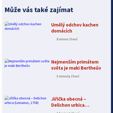
Může vás také zajímat
Umělý odchov kachen
domácích
8 minut čtení
Nejmenším primátem
světa je maki Bertheův
3 minuty čtení
Jiřička obecná –
Delichon urbica
(Linnaeus, 1758)