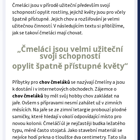
Čmeláci jsou v přírodě užiteční především svojí
schopností opylit rostliny, jejichž květy jsou pro včely
špatně přístupné. Jejich chov a rozšiřování je velmi
užitečnou činností. V následujícím textu si přiblížíme,
jak se takoví čmeláci mají chovat.
„Čmeláci jsou velmi užiteční
svoji schopností
opylit špatně přístupné květy“
Příbytky pro
chov čmeláků
se nazývají čmelíny a jsou
k dostání i v internetových obchodech. Zájemce o
chov čmeláků
by měl svůj hobby chov zakládat na
jaře. Ovšem s přípravami nesmí zahálet už v zimních
měsících. Na jaře se ze zimní letargie probouzí plodné
samičky, které hledají v okolí odpovídající místo pro
novou kolonii. Čmeláčí úl je nejčastěji budka ležatého
typu, méně často stojatá. Jako stavební materiál se
nejvíce hodí prkna o tloušťce dva centimetry. Tato síla