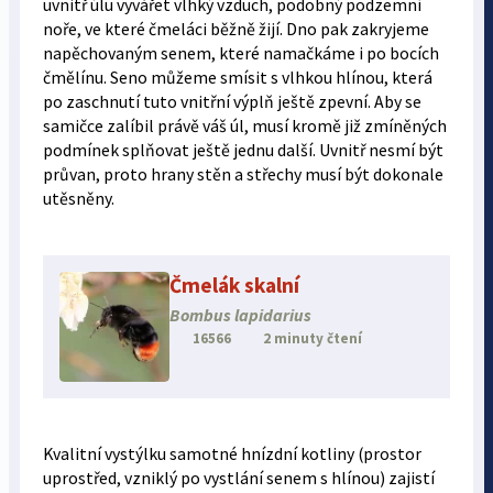
uvnitř úlu vyvářet vlhký vzduch, podobný podzemní
noře, ve které čmeláci běžně žijí. Dno pak zakryjeme
napěchovaným senem, které namačkáme i po bocích
čmělínu. Seno můžeme smísit s vlhkou hlínou, která
po zaschnutí tuto vnitřní výplň ještě zpevní. Aby se
samičce zalíbil právě váš úl, musí kromě již zmíněných
podmínek splňovat ještě jednu další. Uvnitř nesmí být
průvan, proto hrany stěn a střechy musí být dokonale
utěsněny.
Čmelák skalní
Bombus lapidarius
16566
2 minuty čtení
Kvalitní vystýlku samotné hnízdní kotliny (prostor
uprostřed, vzniklý po vystlání senem s hlínou) zajistí