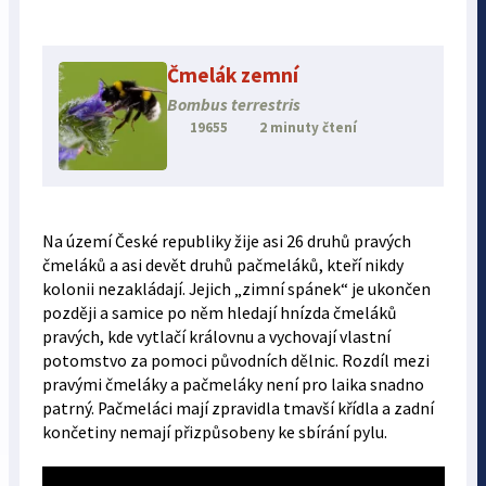
Čmelák zemní
Bombus terrestris
19655
2 minuty čtení
Na území České republiky žije asi 26 druhů pravých
čmeláků a asi devět druhů pačmeláků, kteří nikdy
kolonii nezakládají. Jejich „zimní spánek“ je ukončen
později a samice po něm hledají hnízda čmeláků
pravých, kde vytlačí královnu a vychovají vlastní
potomstvo za pomoci původních dělnic. Rozdíl mezi
pravými čmeláky a pačmeláky není pro laika snadno
patrný. Pačmeláci mají zpravidla tmavší křídla a zadní
končetiny nemají přizpůsobeny ke sbírání pylu.