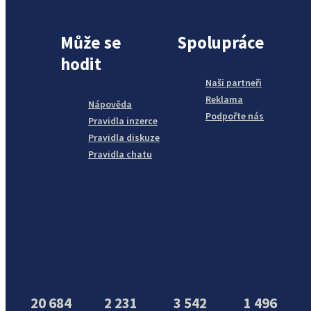
Může se
Spolupráce
hodit
Naši partneři
Reklama
Nápověda
Podpořte nás
Pravidla inzerce
Pravidla diskuze
Pravidla chatu
20 684
2 231
3 542
1 496