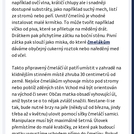
například ovčí vlna, králičí chlupy ale i snadněji
dostupné substráty, jako například suchý mech, listí
ze stromů nebo peří. Uvnitř čmelínů je vhodné
instalovat malé krmítko. To může tvořit například
víčko od piva, které se přiletuje na měděný drát.
Drátkem pak přichytíme zátku na boční stěnu. Pivní
zátka pak slouží jako miska, do které
čmelákům
dáváme obyčejný cukerný roztok nebo naředěný med
od včel.
Takto připravený čmeláčí úl patří umístit v zahradě na
klidnějším stinném místě zhruba 30 centimetrů od
země. Nejvíce čmelákům vyhovuje místo pod stromy
nebo poblíž zděných stěn. Vchod má být orientován
na východ či sever. Občas matka obsadí vyhovující úl,
aniž byste se o to nějak zvlášť snažili. Nestane-li se
tak, bude nutné brzy na jaře (někdy už od března, jindy
třeba až v květnu) ulovit pomocí síťky čmeláčí samici.
Manipulace musí být maximálně šetrná. Úlovek
přemístíme do malé krabičky, ze které pak budoucí
matku vypustíme vchodem přímo do čmelínu. Pokud