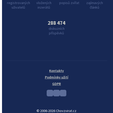
registrovaných
vložených
popisů zvířat
zajímavých
uživatelů
inzerátů
článků
288 474
diskuzních
příspěvků
Kontakty
Podmínky užití
GDPR
© 2006-2026 Chovzvirat.cz