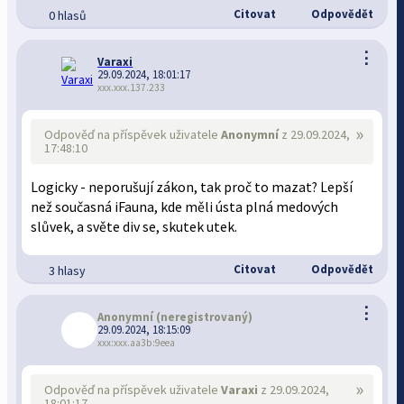
Citovat
Odpovědět
0 hlasů
⋮
Varaxi
29.09.2024, 18:01:17
xxx.xxx.137.233
»
Odpověď na příspěvek uživatele
Anonymní
z 29.09.2024,
17:48:10
Logicky - neporušují zákon, tak proč to mazat? Lepší
než současná iFauna, kde měli ústa plná medových
slůvek, a světe div se, skutek utek.
Citovat
Odpovědět
3 hlasy
⋮
Anonymní
(neregistrovaný)
29.09.2024, 18:15:09
xxx:xxx.aa3b:9eea
»
Odpověď na příspěvek uživatele
Varaxi
z 29.09.2024,
18:01:17