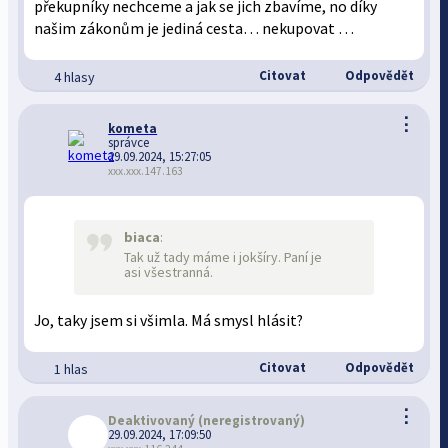
překupníky nechceme a jak se jich zbavíme, no díky
našim zákonům je jediná cesta… nekupovat …
Citovat
Odpovědět
4 hlasy
⋮
kometa
správce
29.09.2024, 15:27:05
xxx.xxx.147.163
biaca
:
Tak už tady máme i jokšíry. Paní je
asi všestranná.
Jo, taky jsem si všimla. Má smysl hlásit?
Citovat
Odpovědět
1 hlas
⋮
Deaktivovaný
(neregistrovaný)
29.09.2024, 17:09:50