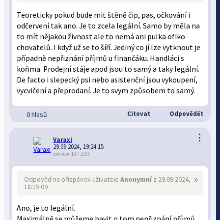
Teoreticky pokud bude mit štěně čip, pas, očkování i
odčervení tak ano. Je to zcela legální. Samo by měla na
to mít nějakou živnost ale to nemá ani pulka ofiko
chovatelů. I když už se to šíří. Jediný co jí lze vytknout je
případně nepřiznání příjmů u finančáku. Handláci s
koňma. Prodejní stáje apod jsou to samý a taky legální.
De facto i slepecký psi nebo asistenční jsou vykoupení,
vycvičení a přeprodaní. Je to svym způsobem to samý.
Citovat
Odpovědět
0 hlasů
⋮
Varaxi
29.09.2024, 19:24:15
xxx.xxx.137.233
»
Odpověď na příspěvek uživatele
Anonymní
z 29.09.2024,
18:15:09
Ano, je to legální.
Maximálně se můžeme bavit o tom nepřiznání příjmů,