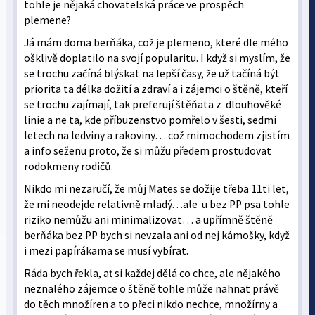
tohle je nějaká chovatelská práce ve prospěch
plemene?
Já mám doma berňáka, což je plemeno, které dle mého
ošklivě doplatilo na svojí popularitu. I když si myslím, že
se trochu začíná blýskat na lepší časy, že už tačíná být
priorita ta délka dožití a zdraví a i zájemci o štěně, kteří
se trochu zajímají, tak preferují štěňata z dlouhověké
linie a ne ta, kde příbuzenstvo pomřelo v šesti, sedmi
letech na ledviny a rakoviny… což mimochodem zjistím
a info seženu proto, že si můžu předem prostudovat
rodokmeny rodičů.
Nikdo mi nezaručí, že můj Mates se dožije třeba 11ti let,
že mi neodejde relativně mladý…ale u bez PP psa tohle
riziko nemůžu ani minimalizovat… a upřímně štěně
berňáka bez PP bych si nevzala ani od nej kámošky, když
i mezi papírákama se musí vybírat.
Ráda bych řekla, ať si každej dělá co chce, ale nějakého
neznalého zájemce o štěně tohle může nahnat právě
do těch množíren a to přeci nikdo nechce, množírny a