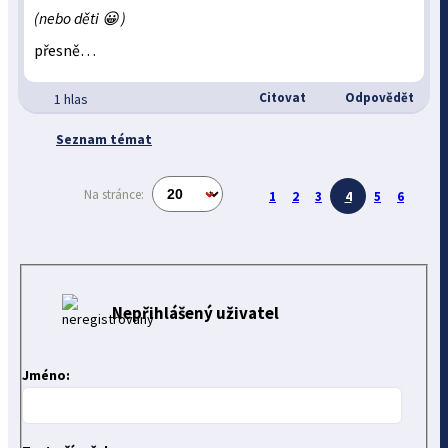
(nebo děti 😀 )
přesně…
Citovat
Odpovědět
1 hlas
Seznam témat
Na stránce:
1
2
3
4
5
6
Nepřihlášený uživatel
Jméno: