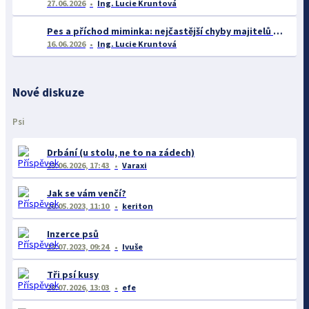
27.06.2026
Ing. Lucie Kruntová
Pes a příchod miminka: nejčastější chyby majitelů a jak se jim vyhnout
16.06.2026
Ing. Lucie Kruntová
Nové diskuze
Psi
Drbání (u stolu, ne to na zádech)
23.06.2026, 17:43
Varaxi
Jak se vám venčí?
26.05.2023, 11:10
keriton
Inzerce psů
13.07.2023, 09:24
Ivuše
Tři psí kusy
28.07.2026, 13:03
efe