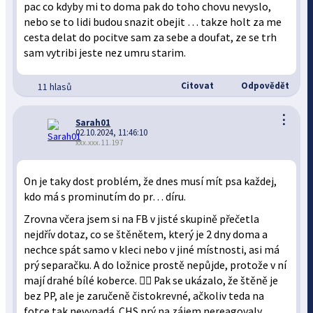
pac co kdyby mi to doma pak do toho chovu nevyslo,
nebo se to lidi budou snazit obejit … takze holt za me
cesta delat do pocitve sam za sebe a doufat, ze se trh
sam vytribi jeste nez umru starim.
Citovat
Odpovědět
11 hlasů
⋮
Sarah01
02.10.2024, 11:46:10
xxx.xxx.11.197
On je taky dost problém, že dnes musí mít psa každej,
kdo má s prominutím do pr… díru.
Zrovna včera jsem si na FB v jisté skupině přečetla
nejdřív dotaz, co se štěnětem, který je 2 dny doma a
nechce spát samo v kleci nebo v jiné místnosti, asi má
prý separačku. A do ložnice prostě nepůjde, protože v ní
mají drahé bílé koberce. 🤦‍♀️ Pak se ukázalo, že štěně je
bez PP, ale je zaručeně čistokrevné, ačkoliv teda na
fotce tak nevypadá. CHS prý na zájem nereagovaly.