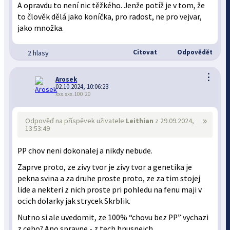
A opravdu to není nic těžkého. Jenže potíž je v tom, že
to člověk dělá jako koníčka, pro radost, ne pro vejvar,
jako množka.
Citovat
Odpovědět
2 hlasy
⋮
Arosek
02.10.2024, 10:06:23
xxx.xxx.100.20
»
Odpověď na příspěvek uživatele
Leithian
z 29.09.2024,
13:53:49
PP chov neni dokonalej a nikdy nebude.
Zaprve proto, ze zivy tvor je zivy tvor a genetika je
pekna svina a za druhe proste proto, ze za tim stojej
lide a nekteri z nich proste pri pohledu na fenu maji v
ocich dolarky jak strycek Skrblik.
Nutno si ale uvedomit, ze 100% “chovu bez PP” vychazi
z ceho? Ano spravne - z tech hnusnejch,