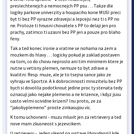
preslechtenejch a nemocnejch PP psu … Takze dle
logiky parkove univerzity a houpaciho kone MUSI preci
byt ti bez PP vyrazne zdravejsi a lepcejsi nez ti s PP no
ne. Protoze ti hnusni chovatele s PP to delaji jen pro
prachy, zatimco ti uzasni bez PP jen a pouze pro blaho
feny.
Tak a ted konec ironie a vratme se nohama na zem a
mozkem do hlavy … logicky pokud je zaklad postaven
na tom, co do chovu neproslo ani tim minimem ktere je
nutne u vetisny plemen, nemuze to byt zdrave a
kvalitni. Resp. muze, ale je to tsejna sance jako ze
vyhraju ve Sportce. A k dobrocinnosti mnozitelu bez PP
bych si dovolila podotknout jedine proc ty stenata tedy
oznacuji jako nejake plemeno a ne krizence, i kdyz jsou
casto velmi ocividne krizeni? Inu proto, ze za
“jakobyplemeno” proste zinkasujou vic.
K tomu uchovneni - muzu mluvit jen za retrievery a ted
nove mam zkusneost s jezevcikem.
U retrieveru - jeden vikend na vystave (dvoudenni) kde