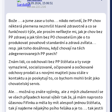
29.09.2024, 15:06:51
xxx.xxx.221.216
Bože … a jsme zase u toho… nikdo netvrdí, že PP chov
některá plemena nezmršil hlavně zdravotně a co se
funkčnosti týče, ale prosím neříkejte mi, jak je chov bez
PP zdravej a jak těm bez PO chovatelům jde o to
produkovat povahově standardní a zdravá zvířata…
resp. jak toho dosáhnou, když chovají na těch
zdegenerovanejch PP psech?
Znám lidi, co odchovali bez PP štěňata a ty svoje
vymazlené, socializované, očipované a oočkované
odchovy prodali a s novými majiteli jsou stále v
kontaktu a jo poskytují to, co bychom mohli brát jsko
chovatelský servis.
Ale… možná vy znáte vyjímky, ale z mých zkušeností se
ve všech případech konal výběr tak že, já mám naprosto
úžasnou Fifinku a měla by mít alespoň jednou štěňata,
tak jí najdeme nějakýho psího fešáka a je to…. tak jestli