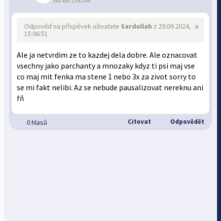
xxx.xxx.116.244
»
Odpověď na příspěvek uživatele
Sardullah
z 29.09.2024,
15:06:51
Ale ja netvrdim ze to kazdej dela dobre. Ale oznacovat
vsechny jako parchanty a mnozaky kdyz ti psi maj vse
co maj mit fenka ma stene 1 nebo 3x za zivot sorry to
se mi fakt nelibi. Az se nebude pausalizovat nereknu ani
fň
Citovat
Odpovědět
0 hlasů