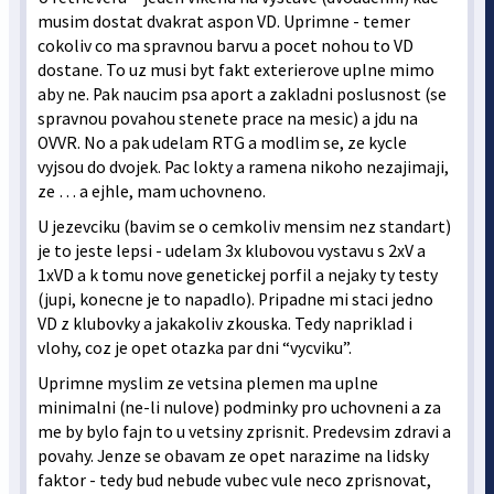
musim dostat dvakrat aspon VD. Uprimne - temer
cokoliv co ma spravnou barvu a pocet nohou to VD
dostane. To uz musi byt fakt exterierove uplne mimo
aby ne. Pak naucim psa aport a zakladni poslusnost (se
spravnou povahou stenete prace na mesic) a jdu na
OVVR. No a pak udelam RTG a modlim se, ze kycle
vyjsou do dvojek. Pac lokty a ramena nikoho nezajimaji,
ze … a ejhle, mam uchovneno.
U jezevciku (bavim se o cemkoliv mensim nez standart)
je to jeste lepsi - udelam 3x klubovou vystavu s 2xV a
1xVD a k tomu nove genetickej porfil a nejaky ty testy
(jupi, konecne je to napadlo). Pripadne mi staci jedno
VD z klubovky a jakakoliv zkouska. Tedy napriklad i
vlohy, coz je opet otazka par dni “vycviku”.
Uprimne myslim ze vetsina plemen ma uplne
minimalni (ne-li nulove) podminky pro uchovneni a za
me by bylo fajn to u vetsiny zprisnit. Predevsim zdravi a
povahy. Jenze se obavam ze opet narazime na lidsky
faktor - tedy bud nebude vubec vule neco zprisnovat,