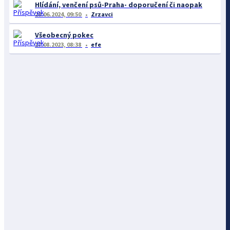
Hlídání, venčení psů-Praha- doporučení či naopak
28.06.2024, 09:50
Zrzavci
Všeobecný pokec
17.08.2023, 08:38
efe