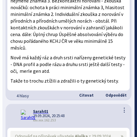
nejméně známka 3. Bezkontaktní norování - zkouška
nováčků: ochota k práci minimální známka 3, hlasitost
minimální známka 2. Individuální zkouška z norování v
přírodních a přírodních umělých norách - obstál. Při
kontaktních zkouškách v norování v zahraničí jakákoli
cena. dále: Úplný chrup Úspěšné absolvování výběru do
chovu pořádaného KCHJ ČR ve věku minimálně 15
měsíců.
Nově má každý ráz a druh srsti nařízeny genetické testy
- DNA profil a podle rázu a druhu srsti ještě další testy -
oči, merle gen atd.
Takže to trochu ztížili a zdražili o ty genetický testy.
Citovat
Odpovědět
4 hlasy
⋮
Sarah01
29.09.2024, 20:25:48
xxx.xxx.162.253
»
Odpověď na příspěvek uživatele
Aluška
z 29.09.2024,