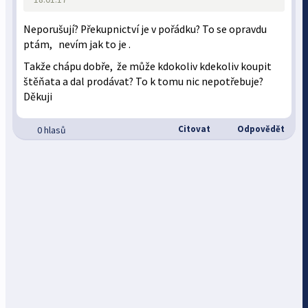
Neporušují? Překupnictví je v pořádku? To se opravdu
ptám, nevím jak to je .
Takže chápu dobře, že může kdokoliv kdekoliv koupit
štěňata a dal prodávat? To k tomu nic nepotřebuje?
Děkuji
Citovat
Odpovědět
0 hlasů