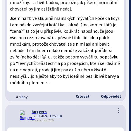
množírny…a živit budou, protože jak píšete, normální
chovatel by jim asi štěně nedal.
Jsem na fb ve skupině mainských mývalích koček a když
tam někdo zveřejní koťátka, tak většina komentářů je
“cena?” (a to je u příspěvku kolikrát napsáno, že jsou
všechna rezervovaná)…přesně tihle lidi jdou pak k
množkám, protože chovatel se s nimi asi ani bavit
nebude. Těm lidem nikdo nemůže zakázat pořídit si
zvíře (nebo děti 😀 )…takže potom vytváří tu poptávku
po “levných štěňatech” a po prodejcích, kteří se ideálně
na nic neptají, prodají jim psa a už o něm v životě
neuslyší…jo a ještě aby to byl ideálně pes líbivé barvy a
módního plemene…
Citovat
Odpovědět
4 hlasy
⋮
Buggyra
02.10.2024, 12:50:18
xxx.xxx.198.226