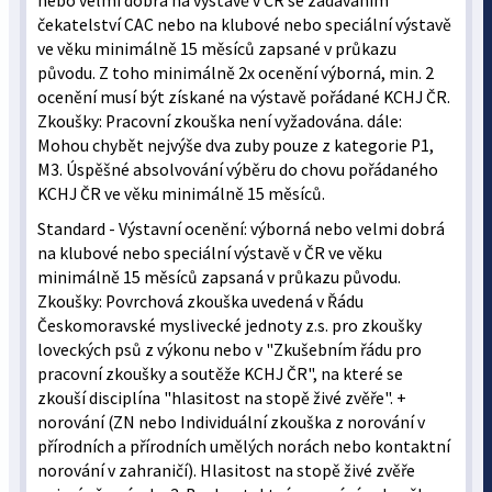
nebo velmi dobrá na výstavě v ČR se zadáváním
čekatelství CAC nebo na klubové nebo speciální výstavě
ve věku minimálně 15 měsíců zapsané v průkazu
původu. Z toho minimálně 2x ocenění výborná, min. 2
ocenění musí být získané na výstavě pořádané KCHJ ČR.
Zkoušky: Pracovní zkouška není vyžadována. dále:
Mohou chybět nejvýše dva zuby pouze z kategorie P1,
M3. Úspěšné absolvování výběru do chovu pořádaného
KCHJ ČR ve věku minimálně 15 měsíců.
Standard - Výstavní ocenění: výborná nebo velmi dobrá
na klubové nebo speciální výstavě v ČR ve věku
minimálně 15 měsíců zapsaná v průkazu původu.
Zkoušky: Povrchová zkouška uvedená v Řádu
Českomoravské myslivecké jednoty z.s. pro zkoušky
loveckých psů z výkonu nebo v "Zkušebním řádu pro
pracovní zkoušky a soutěže KCHJ ČR", na které se
zkouší disciplína "hlasitost na stopě živé zvěře". +
norování (ZN nebo Individuální zkouška z norování v
přírodních a přírodních umělých norách nebo kontaktní
norování v zahraničí). Hlasitost na stopě živé zvěře