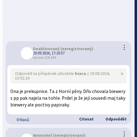
⋮
Deaktivovaný
(neregistrovaný)
29.09.2024, 17:10:57
xxx.xxx.116.244
»
Odpověď na příspěvek uživatele
biaca
z 29.09.2024,
15:02:20
Ona je prekupnice. Ta z Horní pěny. Dřiv chovala biewery
s pp pak najela na tohle. Prdel je že její sousedi maj taky
biewery ale poctivy papiraky.
Citovat
Odpovědět
0 hlasů
⋮
Anonymní
(neregistrovaný)