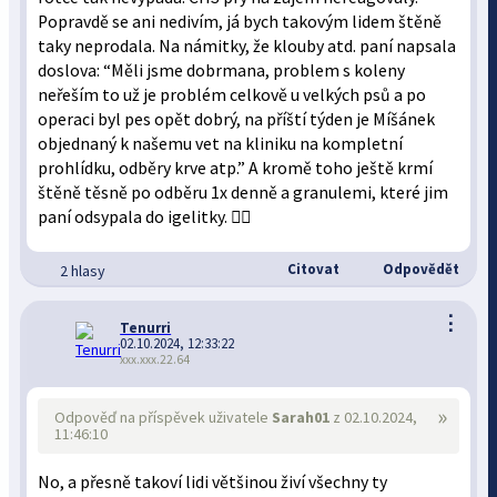
Popravdě se ani nedivím, já bych takovým lidem štěně
taky neprodala. Na námitky, že klouby atd. paní napsala
doslova: “Měli jsme dobrmana, problem s koleny
neřeším to už je problém celkově u velkých psů a po
operaci byl pes opět dobrý, na příští týden je Míšánek
objednaný k našemu vet na kliniku na kompletní
prohlídku, odběry krve atp.” A kromě toho ještě krmí
štěně těsně po odběru 1x denně a granulemi, které jim
paní odsypala do igelitky. 🤦‍♀️
Citovat
Odpovědět
2 hlasy
⋮
Tenurri
02.10.2024, 12:33:22
xxx.xxx.22.64
»
Odpověď na příspěvek uživatele
Sarah01
z 02.10.2024,
11:46:10
No, a přesně takoví lidi většinou živí všechny ty