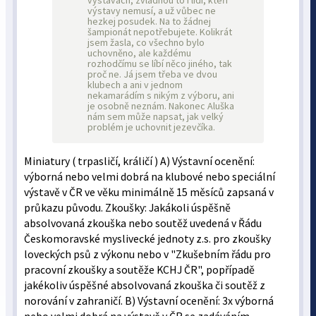
výstavách, zvládnou to i lidi, kteří
výstavy nemusí, a už vůbec ne
hezkej posudek. Na to žádnej
šampionát nepotřebujete. Kolikrát
jsem žasla, co všechno bylo
uchovněno, ale každému
rozhodčímu se líbí něco jiného, tak
proč ne. Já jsem třeba ve dvou
klubech a ani v jednom
nekamarádím s nikým z výboru, ani
je osobně neznám. Nakonec Aluška
nám sem může napsat, jak velký
problém je uchovnit jezevčíka.
Miniatury ( trpasličí, králičí ) A) Výstavní ocenění:
výborná nebo velmi dobrá na klubové nebo speciální
výstavě v ČR ve věku minimálně 15 měsíců zapsaná v
průkazu původu. Zkoušky: Jakákoli úspěšně
absolvovaná zkouška nebo soutěž uvedená v Řádu
Českomoravské myslivecké jednoty z.s. pro zkoušky
loveckých psů z výkonu nebo v "Zkušebním řádu pro
pracovní zkoušky a soutěže KCHJ ČR", popřípadě
jakékoliv úspěšné absolvovaná zkouška či soutěž z
norování v zahraničí. B) Výstavní ocenění: 3x výborná