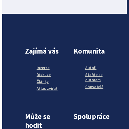
Zajímá vás
Komunita
Inzerce
Autoři
Diskuze
Staňte se
autorem
Články
Chovatelé
Atlas zvířat
Může se
Spolupráce
hodit