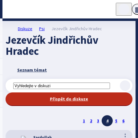
Diskuze
Psi
Jezevčík Jindřichův Hradec
Jezevčík Jindřichův
Hradec
Seznam témat
Přispět do diskuze
1
2
3
4
5
6
⋮
Sardullah