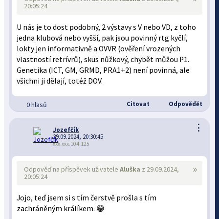
20:05:24
U nás je to dost podobný, 2 výstavy s V nebo VD, z toho
jedna klubová nebo vyšší, pak jsou povinný rtg kyčlí,
lokty jen informativně a OVVR (ověření vrozených
vlastností retrívrů), skus nůžkový, chybět můžou P1.
Genetika (ICT, GM, GRMD, PRA1+2) není povinná, ale
všichni ji dělají, totéž DOV.
Citovat
Odpovědět
0 hlasů
⋮
Jozefčík
29.09.2024, 20:30:45
xxx.xxx.104.125
»
Odpověď na příspěvek uživatele
Aluška
z 29.09.2024,
20:05:24
Jojo, teď jsem si s tím čerstvě prošla s tím
zachráněným králíkem. 😁