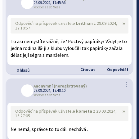
29.09.2024, 17:45:56
xxx:xxx.aa3b:9eea
»
Odpověď na příspěvek uživatele
Leithian
z 29.09.2024,
17:10:57
To asi nemyslíte vážně, že? Poctivý papíráky? Vždyť je to
jedna rodina 😀 ji z klubu vyloučili tak papíráky začala
dělat její ségra s manželem.
Citovat
Odpovědět
0 hlasů
⋮
Anonymní
(neregistrovaný)
29.09.2024, 17:48:10
xxx:xxx.aa3b:9eea
»
Odpověď na příspěvek uživatele
kometa
z 29.09.2024,
15:27:05
Ne nemá, správce to tu dál nechává .