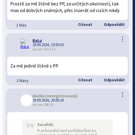
Prostě za mě štěně bez PP, za určitých okolností, tak
max od dobrých známých, přes inzerát od cizích nikdy.
Citovat
Odpovědět
1 hlas
⋮
BaLu
29.09.2024, 19:55:53
xxx.xxx.162.174
Za mě jedině štěně s PP.
Citovat
Odpovědět
2 hlasy
⋮
Aluška
(neregistrovaný)
29.09.2024, 20:05:24
xxx.xxx.168.20
Sarah01
:
K uchovnění není potřeba lítat po