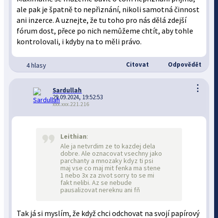
ale pak je špatně to nepřiznání, nikoli samotná činnost
ani inzerce. A uznejte, že tu toho pro nás dělá zdejší
fórum dost, přece po nich nemůžeme chtít, aby tohle
kontrolovali, i kdyby na to měli právo.
Citovat
Odpovědět
4 hlasy
⋮
Sardullah
29.09.2024, 19:52:53
xxx.xxx.221.216
Leithian
:
Ale ja netvrdim ze to kazdej dela
dobre. Ale oznacovat vsechny jako
parchanty a mnozaky kdyz ti psi
maj vse co maj mit fenka ma stene
1 nebo 3x za zivot sorry to se mi
fakt nelibi. Az se nebude
pausalizovat nereknu ani fň
Tak já si myslím, že když chci odchovat na svojí papírový