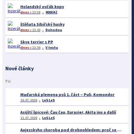
Holandský ovčák knpv
dnes
v 13:58
9000 Kč
štěňata Sibiřský husky
dnes
v 13:43
Dohodou
Skye terrier s PP
dnes
v 13:36
V textu
Nové články
Psi
Maďarská plemena psů 1. část – Puli, Komondor
26.07.2026
LeS LeS
Asijští špicové: Čau čau, Eurasier, Akita inu a další
11.07.2026
LeS LeS
Aujezskyho choroba pod drobnohledem: proč se o ní nyní mluví více než dříve