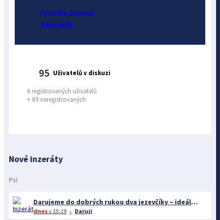
Pravidla diskuze
Nápověda
95
Uživatelů v diskuzi
6 registrovaných uživatelů
+
89 neregistrovaných
Nové inzeráty
Psi
Darujeme do dobrých rukou dva jezevčíky – ideálně společně
dnes
v 15:19
Daruji