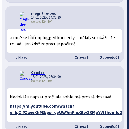
⋮
megi-the-pes
14.01.2025, 14:35:29
xxx.xxx.124.197
a mně se líbí unplugged koncerty… někdy se ukáže, že
to ladí, jen když zapracuje počítač…
Citovat
Odpovědět
2 hlasy
⋮
Coudas
15.01.2025, 06:34:00
xxx.xxx.120.105
Nedokážu napsat proč, ale tohle mě prostě dostavá…
https://m.youtube.com/watch?
v=lpZiPZwwXhM&pp=ygUWYmFncGlwZXMgYW1hemluZyB
Citovat
Odpovědět
2 hlasy