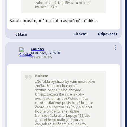
zaheslovaný. Nejdřív si tu přílohu
musíte uložit.
Sarah-prosím,přišlo z toho aspoň něco? dík…
Citovat
Odpovědět
0 hlasů
⋮
Coudas
14.01.2025, 12:26:00
xxx.xxx.120.105
Bobca
:
..Neřekla bych,že by vám nějak blbě
zněla..třeba to chce nové
struny..bronz(nebo chrome-
bronz..zezačátku sice jakoby
zvoní,ale ohrají se).Pokud máte
dobře otlačené prsty-když hrajete
často,jsou bezva “12”tky-ale jsou
hodně tvrdé!.ty znějí úplně
bombově..Já už si kupuju “11”,bo
,pokud hraju málo-jednou za
čas,tak to zvládám,ale jinak to