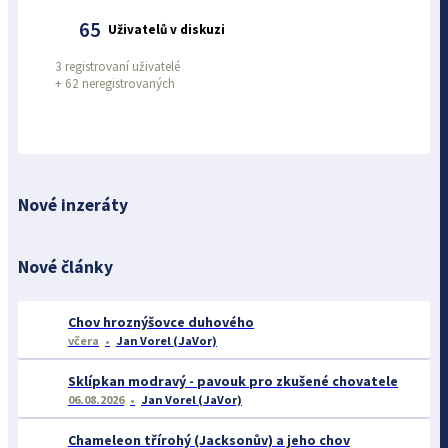
65
Uživatelů v diskuzi
3 registrovaní uživatelé
+
62 neregistrovaných
Nové inzeráty
Nové články
Chov hroznýšovce duhového
včera
Jan Vorel (JaVor)
Sklípkan modravý - pavouk pro zkušené chovatele
06.08.2026
Jan Vorel (JaVor)
Chameleon třírohý (Jacksonův) a jeho chov