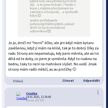
pěkně bolí..nevydržela bych hrát
dýl…a to jsme hrávali i 7 hodin v
kuse s malými přestávkami na
zahrádce u hospody…a vpohodě-
kdysi😊
anebo potřebujete
pohnout(přitáhnout)krk..pokud
drnčí..to bych nechala na
odborníkovi🥰
Jo jo, drnčí mi “horní” éčko, ale jen když mám kytaru
zavěšenou, když jí mám na klíně, tak je to dobrý. Díky za
radu. Struny ani nepamatuju, kdy jsem měnila, ale asi to
dělá od te doby, co jsem je vyměnila. Když to cvaknu na
bednu, taky to není na mahrávce slyšet. No uvidí. Jinak
struny mám radši měkčí, au au prstíčky 🙂
Citovat
Odpovědět
0 hlasů
⋮
Coudas
14.01.2025, 12:26:48
xxx.xxx.120.105