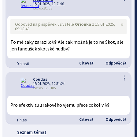
15.01.2025, 10:21:01
xxx.xxx.81.35
»
Odpověď na příspěvek uživatele
Orionka
z 15.01.2025,
09:18:48
To mě taky zarazilo😄 Ale tak možná je to ne Skot, ale
jen fanoušek skotské hudby?
Citovat
Odpovědět
0 hlasů
⋮
Coudas
15.01.2025, 12:51:24
xxx.xxx.120.105
Pro efektivitu zrakového vjemu přece cokoliv 😁
Citovat
Odpovědět
1 hlas
Seznam témat