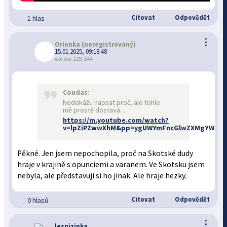
Citovat
Odpovědět
1 hlas
⋮
Orionka
(neregistrovaný)
15.01.2025, 09:18:48
xxx.xxx.129.144
Coudas
:
Nedokážu napsat proč, ale tohle
mě prostě dostavá…
https://m.youtube.com/watch?
v=lpZiPZwwXhM&pp=ygUWYmFncGlwZXMgYW1he
Pěkné. Jen jsem nepochopila, proč na Skotské dudy
hraje v krajině s opunciemi a varanem. Ve Skotsku jsem
nebyla, ale představuji si ho jinak. Ale hraje hezky.
Citovat
Odpovědět
0 hlasů
⋮
lesnizinka