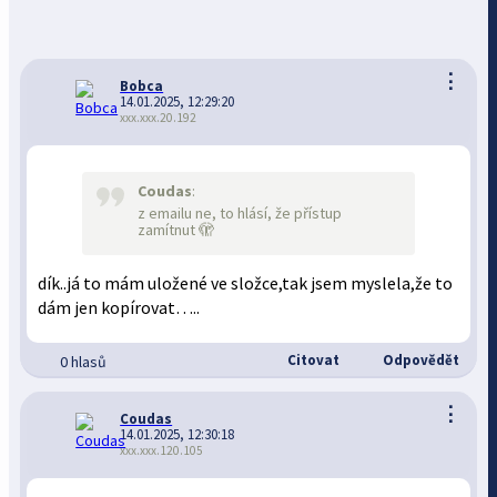
⋮
Bobca
14.01.2025, 12:29:20
xxx.xxx.20.192
Coudas
:
z emailu ne, to hlásí, že přístup
zamítnut 🫣
dík..já to mám uložené ve složce,tak jsem myslela,že to
dám jen kopírovat…..
Citovat
Odpovědět
0 hlasů
⋮
Coudas
14.01.2025, 12:30:18
xxx.xxx.120.105