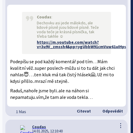
Coudas
:
Dechovku asi jede málokdo, ale
lidové písně jsou lidové písně. Teče
voda teče je krásná písnička, tak
třeba takhle ☺️
https://m.youtube.com/watch?
v=3u9V_zmssh4&pp=ygUbbW91cmVuw61uIHpww6
Podepíšu se pod každý komentář pod tím…Mám
kvalitní věž..super poslech-můžu si to tu dát jak chci
nahlas😇….ten kluk má tak čistý hlásek🤗..Už mi to
kdysi přišlo..mrazí mě stejně..
Raduš,nahoře jsme byli..ale na náhon si
nepamatuju..vím,že tam ale voda tekla…
Citovat
Odpovědět
1 hlas
⋮
Coudas
14.01.2025, 12:10:40