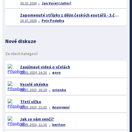
30.07.2026
Jan Vorel (JaVor)
Zapomenuté střípky z dějin českých exotářů - 3.část
28.07.2026
Petr Podpěra
Nové diskuze
Ze všech kategorií
Zaujímavé videá o včelách
23.01.2024, 14:18
goro
Veselé okénko
04.07.2023, 18:19
orionka
Třetí víčko
27.05.2023, 21:02
Anonymní
Jak se vám venčí?
26.05.2023, 11:10
keriton