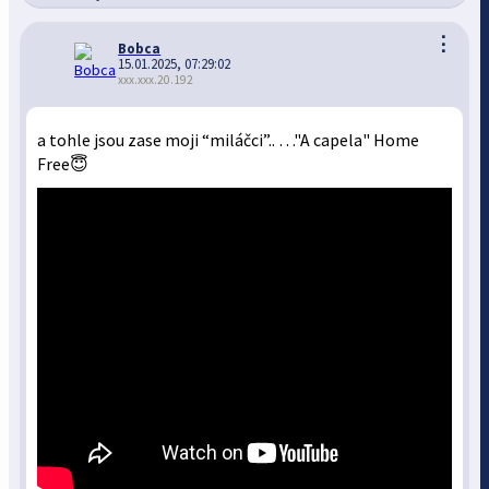
⋮
Bobca
15.01.2025, 07:29:02
xxx.xxx.20.192
a tohle jsou zase moji “miláčci”.. …"A capela" Home
Free😇