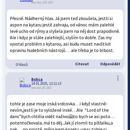
xxx.xxx.120.105
Přesně. Nádherný hlas. Já jsem teď zkoušela, jestli si
aspon na kytaru jestě zahraju, od vánoc mám zalehlé
levé ucho od rýmy a slyšela jsem na něj dost prapodivně.
Ale i kdyz je stále zalehlejší, slyším to dobře. Zas my
vyvstal problém s kytarou, asi budu muset navštívit
opravnu hudebních nástrojů… ale třeba je to blbost.
Citovat
Odpovědět
0 hlasů
⋮
Bobca
14.01.2025, 12:11:13
xxx.xxx.20.192
tohle je zase moje irská srdcovka…i když vlastně-
nevím,jestli je to vyloženě irské…Ale “Lord of the
dans”bych chtěla vidět naživo🤗to bych se asi poto…
potentočkovala..má to děj..Jak jí zlomil tu píšťalku,a
pak….no prostě..měla jsem kazetu..uauu..tohle si