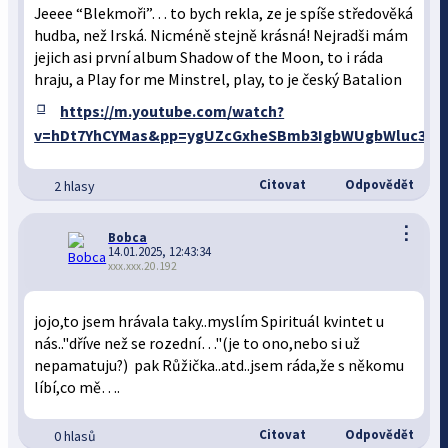
Jeeee “Blekmoři”… to bych rekla, ze je spíše středověká
hudba, než Irská. Nicméně stejně krásná! Nejradši mám
jejich asi první album Shadow of the Moon, to i ráda
hraju, a Play for me Minstrel, play, to je český Batalion
https://m.youtube.com/watch?
v=hDt7YhCYMas&pp=ygUZcGxheSBmb3IgbWUgbWluc3R
Citovat
Odpovědět
2 hlasy
⋮
Bobca
14.01.2025, 12:43:34
xxx.xxx.20.192
jojo,to jsem hrávala taky..myslím Spirituál kvintet u
nás.."dříve než se rozední…"(je to ono,nebo si už
nepamatuju?) pak Růžička..atd..jsem ráda,že s někomu
líbí,co mě….
Citovat
Odpovědět
0 hlasů