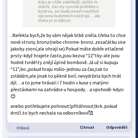
kdyz je stále zalehlejší, slyším to
dobře. Zas my vyvstal problém s
kytarou, asi budu muset navštívit
opravnu hudebních nástrojů… ale
třeba je to blbost.
..Neřekla bych,že by vám nějak blbě zněla..třeba to chce
nové struny..bronz(nebo chrome-bronz..zezačátku sice
jakoby zvoní,ale ohrají se).Pokud máte dobře otlačené
prsty-když hrajete často,jsou bezva “12”tky-ale jsou
hodně tvrdé!.ty znějí úplně bombově..Já už si kupuju
“11”,bo ,pokud hraju málo-jednou za čas,tak to
zvládám,ale jinak to pěkně bolí..nevydržela bych hrát
dýl…a to jsme hrávali i 7 hodin v kuse s malými
přestávkami na zahrádce u hospody…a vpohodě-kdysi
😊
anebo potřebujete pohnout(přitáhnout)krk..pokud
drnčí..to bych nechala na odborníkovi🥰
Citovat
Odpovědět
0 hlasů