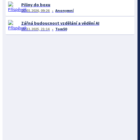
Piliny do boxu
20.01.2026, 09:26
Anonymní
Zářná budoucnost vzdělání a vědění AI
25.11.2025, 21:14
Tom50