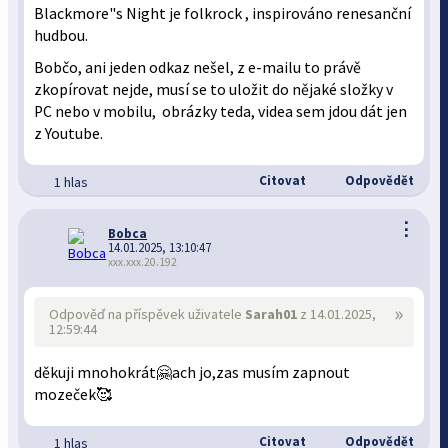
Blackmore"s Night je folkrock , inspirováno renesanční
hudbou.
Bobčo, ani jeden odkaz nešel, z e-mailu to právě
zkopírovat nejde, musí se to uložit do nějaké složky v
PC nebo v mobilu, obrázky teda, videa sem jdou dát jen
z Youtube.
Citovat
Odpovědět
1 hlas
⋮
Bobca
14.01.2025, 13:10:47
xxx.xxx.20.192
»
Odpověď na příspěvek uživatele
Sarah01
z 14.01.2025,
12:59:44
děkuji mnohokrát🤗ach jo,zas musím zapnout
mozeček🥰
Citovat
Odpovědět
1 hlas