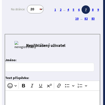
Na stránce:
1
2
...
4
5
6
7
8
9
10
...
82
83
Nepřihlášený uživatel
Jméno:
Text příspěvku: