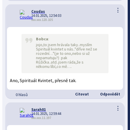
⋮
Coudas
14.01.2025, 12:54:03
xxx.xxx.120.105
Bobca
:
jojo,to jsem hrávala taky..myslím
Spirituál kvintet u nás.."dříve než se
rozední…"(je to ono,nebo si už
nepamatuju?) pak
Růžička..atd..jsem ráda,že s
někomu líbí,co mě….
Ano, Spirituál Kvintet, přesně tak.
Citovat
Odpovědět
0 hlasů
⋮
Sarah01
14.01.2025, 12:59:44
xxx.xxx.11.197