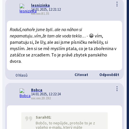
⋮
lesnizinka
14.01.2025, 12:21:12
xxx.xxx.81.35
Raduš,nahoře jsme byli..ale na náhon si
nepamatuju..vím,že tam ale voda tekla… -
😀 vím,
pamatuju si, že šly, ale asi jsme písničku neřešily, si
myslím. Jen si se mě myslím ptala, co je ta zbořenina v
zatáčce se zrcadlem. To je právě zbytek panského
dvora.
Citovat
Odpovědět
0 hlasů
⋮
Bobca
14.01.2025, 12:22:24
xxx.xxx.20.192
Sarah01
:
Bobčo, to nepůjde, protože to je z
vašeho e-mailu, který máte