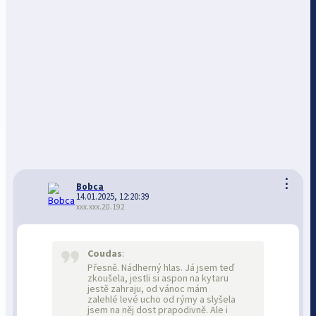
⋮
Bobca
14.01.2025, 12:20:39
xxx.xxx.20.192
Coudas
:
Přesně. Nádherný hlas. Já jsem teď
zkoušela, jestli si aspon na kytaru
jestě zahraju, od vánoc mám
zalehlé levé ucho od rýmy a slyšela
jsem na něj dost prapodivně. Ale i