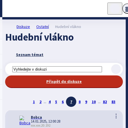
Diskuze
Ostatní
Hudební vlákno
Hudební vlákno
Seznam témat
Přispět do diskuze
1
2
...
4
5
6
7
8
9
10
...
82
83
⋮
Bobca
14.01.2025, 12:00:28
xxx.xxx.20.192