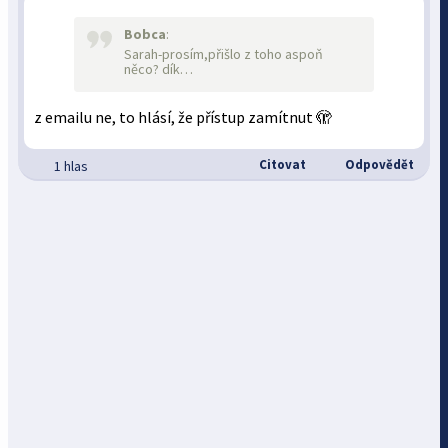
Bobca
:
Sarah-prosím,přišlo z toho aspoň
něco? dík…
z emailu ne, to hlásí, že přístup zamítnut 🫣
Citovat
Odpovědět
1 hlas