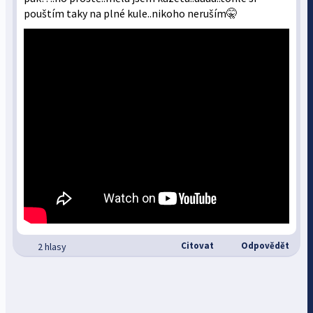
pouštím taky na plné kule..nikoho neruším🤫
Citovat
Odpovědět
2 hlasy