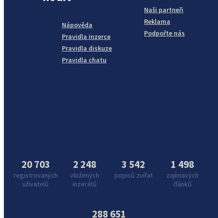
Naši partneři
Reklama
Nápověda
Podpořte nás
Pravidla inzerce
Pravidla diskuze
Pravidla chatu
20 703
2 248
3 542
1 498
registrovaných
vložených
popisů zvířat
zajímavých
uživatelů
inzerátů
článků
288 651