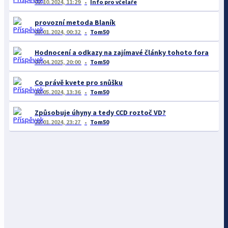
02.10.2024, 11:29
Info pro včelaře
provozní metoda Blaník
03.01.2024, 00:32
Tom50
Hodnocení a odkazy na zajímavé články tohoto fora
07.04.2025, 20:00
Tom50
Co právě kvete pro snůšku
10.05.2024, 13:36
Tom50
Způsobuje úhyny a tedy CCD roztoč VD?
22.01.2024, 23:27
Tom50