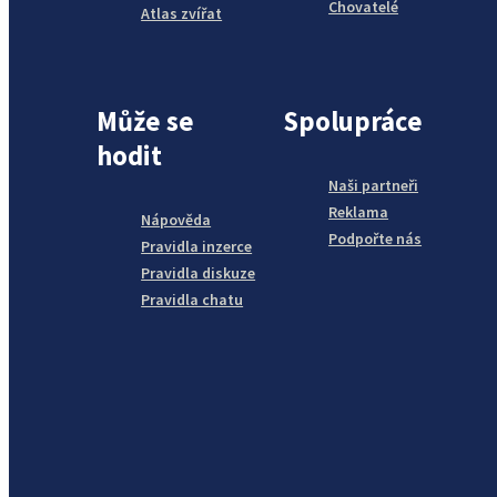
Chovatelé
Atlas zvířat
Může se
Spolupráce
hodit
Naši partneři
Reklama
Nápověda
Podpořte nás
Pravidla inzerce
Pravidla diskuze
Pravidla chatu