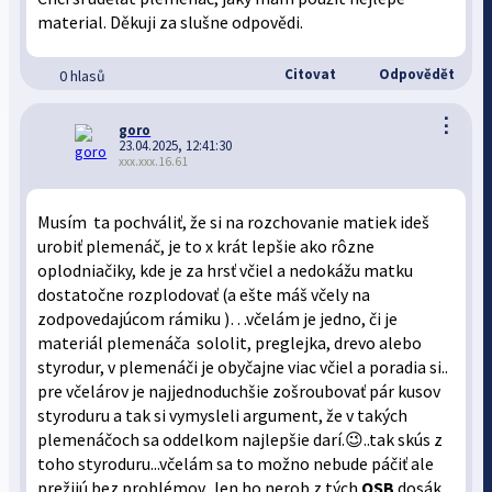
material. Děkuji za slušne odpovědi.
Citovat
Odpovědět
0 hlasů
⋮
goro
23.04.2025, 12:41:30
xxx.xxx.16.61
Musím ta pochváliť, že si na rozchovanie matiek ideš
urobiť plemenáč, je to x krát lepšie ako rôzne
oplodniačiky, kde je za hrsť včiel a nedokážu matku
dostatočne rozplodovať (a ešte máš včely na
zodpovedajúcom rámiku )…včelám je jedno, či je
materiál plemenáča sololit, preglejka, drevo alebo
styrodur, v plemenáči je obyčajne viac včiel a poradia si..
pre včelárov je najjednoduchšie zošroubovať pár kusov
styroduru a tak si vymysleli argument, že v takých
plemenáčoch sa oddelkom najlepšie darí.😉..tak skús z
toho styroduru...včelám sa to možno nebude páčiť ale
prežijú bez problémov...len ho nerob z tých
OSB
dosák