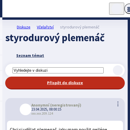
Diskuze
Včelařství
styrodurový plemenáč
styrodurový plemenáč
Seznam témat
Přispět do diskuze
⋮
Anonymní
(neregistrovaný)
23.04.2025, 08:00:15
xxx.xxx.209.124
Chci si udělat plemenač, jaky mam použit nejlépe