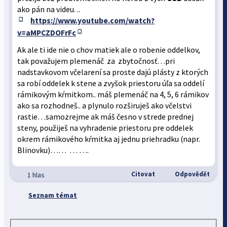
ako pán na videu. ..
https://www.youtube.com/watch?
v=aMPCZDOFrFc
Ak ale ti ide nie o chov matiek ale o robenie oddelkov,
tak považujem plemenáč za zbytočnosť…pri
nadstavkovom včelarení sa proste dajú plásty z ktorých
sa robí oddelek k stene a zvyšok priestoru úľa sa oddelí
rámikovým kŕmitkom.. máš plemenáč na 4, 5, 6 rámikov
ako sa rozhodneš.. a plynulo rozširuješ ako včelstvi
rastie…samozrejme ak máš česno v strede prednej
steny, použiješ na vyhradenie priestoru pre oddelek
okrem rámikového kŕmitka aj jednu priehradku (napr.
Blinovku)…… … ….
Citovat
Odpovědět
1 hlas
Seznam témat