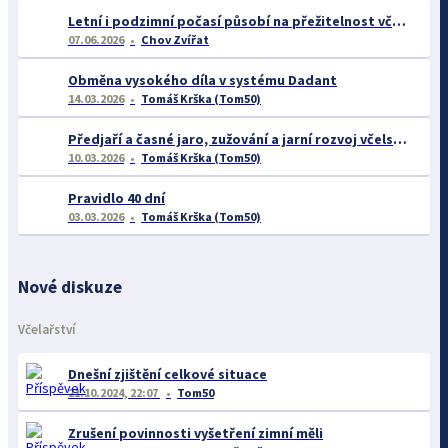
Letní i podzimní počasí působí na přežitelnost včelstev
07.06.2026
Chov Zvířat
Obměna vysokého díla v systému Dadant
14.03.2026
Tomáš Krška (Tom50)
Předjaří a časné jaro, zužování a jarní rozvoj včelstev
10.03.2026
Tomáš Krška (Tom50)
Pravidlo 40 dní
03.03.2026
Tomáš Krška (Tom50)
Nové diskuze
Včelařství
Dnešní zjištění celkové situace
21.10.2024, 22:07
Tom50
Zrušení povinnosti vyšetření zimní měli