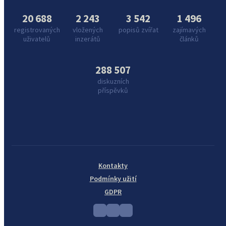
20 688
2 243
3 542
1 496
registrovaných
vložených
popisů zvířat
zajímavých
uživatelů
inzerátů
článků
288 507
diskuzních
příspěvků
Kontakty
Podmínky užití
GDPR