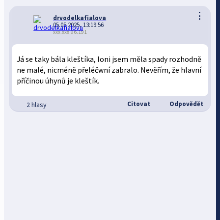
⋮
drvodelkafialova
05.05.2025, 13:19:56
xxx.xxx.96.191
Já se taky bála kleštíka, loni jsem měla spady rozhodně
ne malé, nicméně přeléčwní zabralo. Nevěřím, že hlavní
příčinou úhynů je kleštík.
Citovat
Odpovědět
2 hlasy