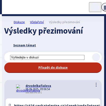
Diskuze
Včelařství
Výsledky přezimování
Výsledky přezimování
Seznam témat
Přispět do diskuze
⋮
drvodelkafialova
05.05.2025, 09:06:54
xxx.xxx.96.191
https://ct24.ceskatelevize.cz/clanek/veda/letosni-