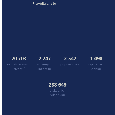
Pravidla chatu
20 703
2 247
3 542
1 498
registrovaných
vložených
popisů zvířat
zajímavých
uživatelů
inzerátů
článků
288 649
diskuzních
příspěvků