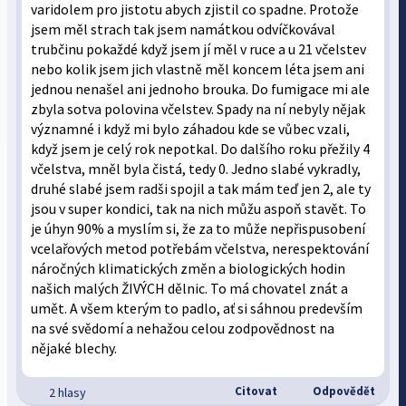
varidolem pro jistotu abych zjistil co spadne. Protože
jsem měl strach tak jsem namátkou odvíčkovával
trubčinu pokaždé když jsem jí měl v ruce a u 21 včelstev
nebo kolik jsem jich vlastně měl koncem léta jsem ani
jednou nenašel ani jednoho brouka. Do fumigace mi ale
zbyla sotva polovina včelstev. Spady na ní nebyly nějak
významné i když mi bylo záhadou kde se vůbec vzali,
když jsem je celý rok nepotkal. Do dalšího roku přežily 4
včelstva, mněl byla čistá, tedy 0. Jedno slabé vykradly,
druhé slabé jsem radši spojil a tak mám teď jen 2, ale ty
jsou v super kondici, tak na nich můžu aspoň stavět. To
je úhyn 90% a myslím si, že za to může nepřispusobení
vcelařových metod potřebám včelstva, nerespektování
náročných klimatických změn a biologických hodin
našich malých ŽIVÝCH dělnic. To má chovatel znát a
umět. A všem kterým to padlo, ať si sáhnou predevším
na své svědomí a nehažou celou zodpovědnost na
nějaké blechy.
Citovat
Odpovědět
2 hlasy