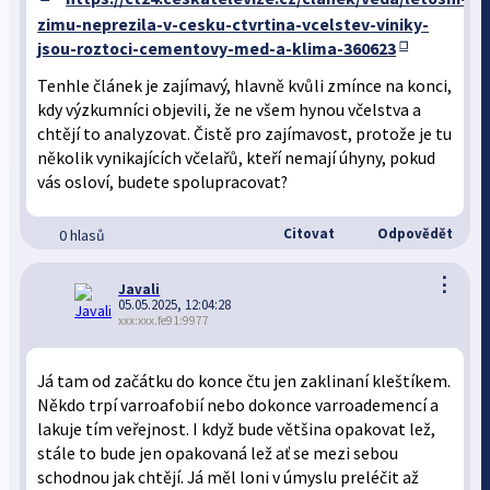
zimu-neprezila-v-cesku-ctvrtina-vcelstev-viniky-
jsou-roztoci-cementovy-med-a-klima-360623
Tenhle článek je zajímavý, hlavně kvůli zmínce na konci,
kdy výzkumníci objevili, že ne všem hynou včelstva a
chtějí to analyzovat. Čistě pro zajímavost, protože je tu
několik vynikajících včelařů, kteří nemají úhyny, pokud
vás osloví, budete spolupracovat?
Citovat
Odpovědět
0 hlasů
⋮
Javali
05.05.2025, 12:04:28
xxx:xxx.fe91:9977
Já tam od začátku do konce čtu jen zaklinaní kleštíkem.
Někdo trpí varroafobií nebo dokonce varroademencí a
lakuje tím veřejnost. I když bude většina opakovat lež,
stále to bude jen opakovaná lež ať se mezi sebou
schodnou jak chtějí. Já měl loni v úmyslu preléčit až