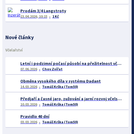
Prodám 3/4 Langstroty
23.04.2026, 10:15
1 Kč
Nové články
Včelařství
Letní i podzimní počasí působí na přežitelnost včelstev
07.06.2026
Chov Zvířat
Obměna vysokého díla v systému Dadant
14.03.2026
Tomáš Krška (Tom50)
Předjaří a časné jaro, zužování a jarní rozvoj včelstev
10.03.2026
Tomáš Krška (Tom50)
Pravidlo 40 dní
03.03.2026
Tomáš Krška (Tom50)