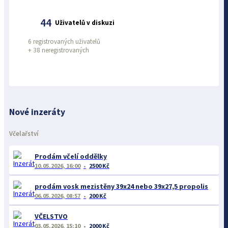
44
Uživatelů v diskuzi
6 registrovaných uživatelů
+
38 neregistrovaných
Nové inzeráty
Včelařství
Prodám včelí oddělky
10.05.2026, 16:00
2500 Kč
prodám vosk mezistěny 39x24 nebo 39x27,5 propolis
06.05.2026, 08:57
200 Kč
VČELSTVO
03.05.2026, 15:10
2000 Kč