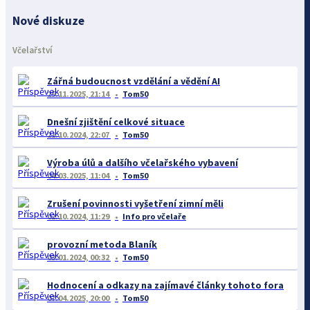
Nové diskuze
Včelařství
Zářná budoucnost vzdělání a vědění AI
25.11.2025, 21:14
Tom50
Dnešní zjištění celkové situace
21.10.2024, 22:07
Tom50
Výroba úlů a dalšího včelařského vybavení
04.03.2025, 11:04
Tom50
Zrušení povinnosti vyšetření zimní měli
02.10.2024, 11:29
Info pro včelaře
provozní metoda Blaník
03.01.2024, 00:32
Tom50
Hodnocení a odkazy na zajímavé články tohoto fora
07.04.2025, 20:00
Tom50