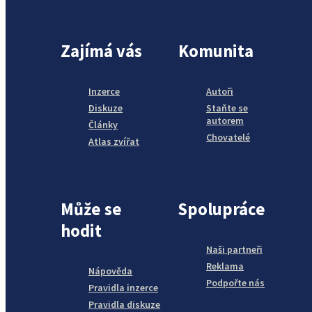
Zajímá vás
Komunita
Inzerce
Autoři
Diskuze
Staňte se
autorem
Články
Chovatelé
Atlas zvířat
Může se
Spolupráce
hodit
Naši partneři
Reklama
Nápověda
Podpořte nás
Pravidla inzerce
Pravidla diskuze