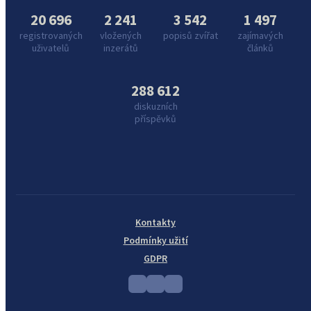
20 696
2 241
3 542
1 497
registrovaných
vložených
popisů zvířat
zajímavých
uživatelů
inzerátů
článků
288 612
diskuzních
příspěvků
Kontakty
Podmínky užití
GDPR