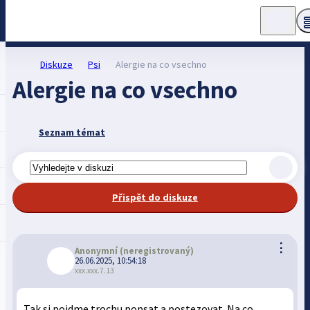
Diskuze
Psi
Alergie na co vsechno
Alergie na co vsechno
Seznam témat
Přispět do diskuze
⋮
Anonymní
(neregistrovaný)
26.06.2025, 10:54:18
xxx.xxx.7.13
Tak si pojdme trochu popsat a postezovat. Na co