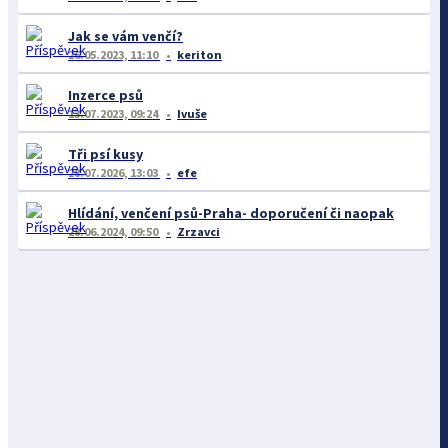
Jak se vám venčí?
26.05.2023, 11:10
keriton
Inzerce psů
13.07.2023, 09:24
Ivuše
Tři psí kusy
28.07.2026, 13:03
efe
Hlídání, venčení psů-Praha- doporučení či naopak
28.06.2024, 09:50
Zrzavci