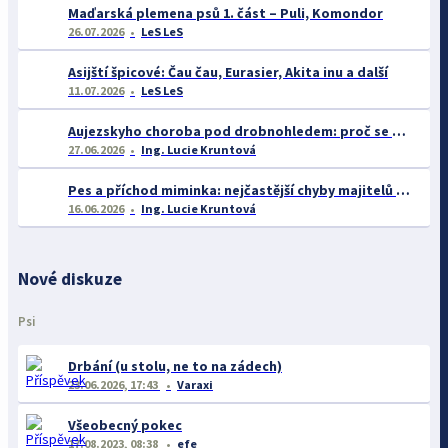
Maďarská plemena psů 1. část – Puli, Komondor
26.07.2026
LeS LeS
Asijští špicové: Čau čau, Eurasier, Akita inu a další
11.07.2026
LeS LeS
Aujezskyho choroba pod drobnohledem: proč se o ní nyní mluví více než dříve
27.06.2026
Ing. Lucie Kruntová
Pes a příchod miminka: nejčastější chyby majitelů a jak se jim vyhnout
16.06.2026
Ing. Lucie Kruntová
Nové diskuze
Psi
Drbání (u stolu, ne to na zádech)
23.06.2026, 17:43
Varaxi
Všeobecný pokec
17.08.2023, 08:38
efe