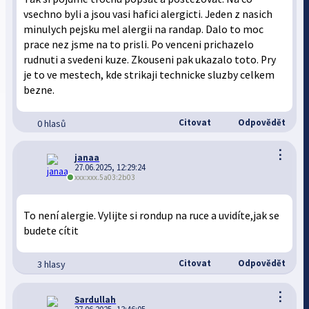
vsechno byli a jsou vasi hafici alergicti. Jeden z nasich
minulych pejsku mel alergii na randap. Dalo to moc
prace nez jsme na to prisli. Po venceni prichazelo
rudnuti a svedeni kuze. Zkouseni pak ukazalo toto. Pry
je to ve mestech, kde strikaji technicke sluzby celkem
bezne.
Citovat
Odpovědět
0 hlasů
⋮
janaa
27.06.2025, 12:29:24
xxx:xxx.5a03:2b03
To není alergie. Vylijte si rondup na ruce a uvidíte,jak se
budete cítit
Citovat
Odpovědět
3 hlasy
⋮
Sardullah