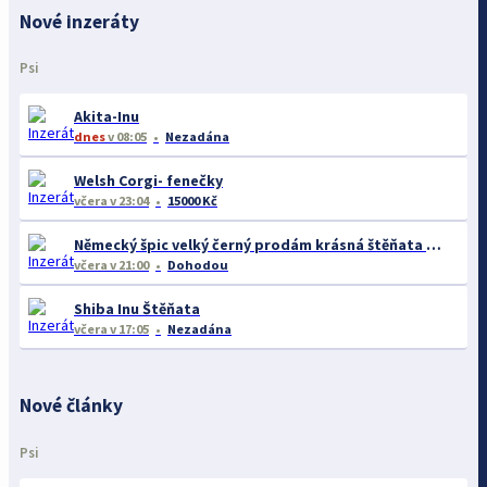
Nové inzeráty
Psi
Akita-Inu
dnes
v 08:05
Nezadána
Welsh Corgi- fenečky
včera
v 23:04
15000 Kč
Německý špic velký černý prodám krásná štěňata s PP - rarita
včera
v 21:00
Dohodou
Shiba Inu Štěňata
včera
v 17:05
Nezadána
Nové články
Psi