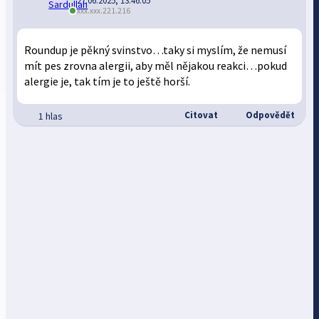
27.06.2025, 13:46:05
xxx.xxx.221.216
Roundup je pěkný svinstvo…taky si myslím, že nemusí
mít pes zrovna alergii, aby měl nějakou reakci…pokud
alergie je, tak tím je to ještě horší.
Citovat
Odpovědět
1 hlas