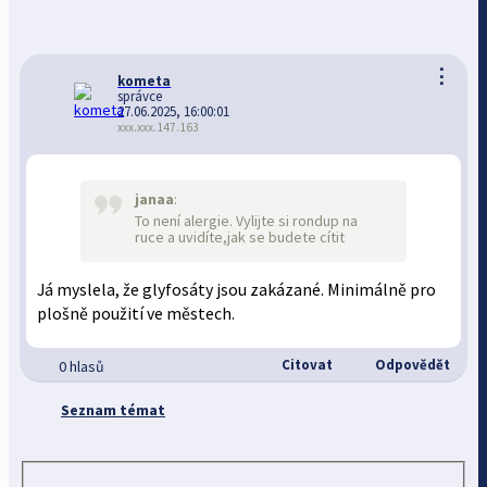
⋮
kometa
správce
27.06.2025, 16:00:01
xxx.xxx.147.163
janaa
:
To není alergie. Vylijte si rondup na
ruce a uvidíte,jak se budete cítit
Já myslela, že glyfosáty jsou zakázané. Minimálně pro
plošně použití ve městech.
Citovat
Odpovědět
0 hlasů
Seznam témat