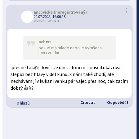
⋮
ančovička
(neregistrovaný)
20.07.2025, 16:06:18
xxx:xxx.164f:c601
acher
:
pokud má mladé nebo je vyrušena
loví i ve dne
.přesně tak👍 ..loví i ve dne…loni mi soused ukazoval
slepici bez hlavy..viděl kunu..k nám také chodí, ale
nechávám jí v kukani venku pár vajec přes noc, tak zatím
dobrý 👍😀
Citovat
Odpovědět
0 hlasů