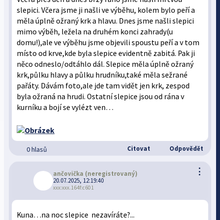
slepici. Včera jsme ji našli ve výběhu, kolem bylo peří a
měla úplně ožraný krk a hlavu. Dnes jsme našli slepici
mimo výběh, ležela na druhém konci zahrady(u
domu!),ale ve výběhu jsme objevili spoustu peří a v tom
místo od krve,kde byla slepice evidentně zabitá. Pak ji
něco odneslo/odtáhlo dál. Slepice měla úplně ožraný
krk,půlku hlavy a půlku hrudníku,také měla sežrané
pařáty. Dávám foto,ale jde tam vidět jen krk, zespod
byla ožraná na hrudi. Ostatní slepice jsou od rána v
kurníku a bojí se vylézt ven…
Citovat
Odpovědět
0 hlasů
⋮
ančovička
(neregistrovaný)
20.07.2025, 12:19:40
xxx:xxx.164f:c601
Kuna…na noc slepice nezavíráte?...