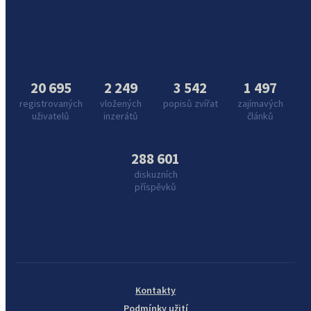
20 695
2 249
3 542
1 497
registrovaných
vložených
popisů zvířat
zajímavých
uživatelů
inzerátů
článků
288 601
diskuzních
příspěvků
Kontakty
Podmínky užití