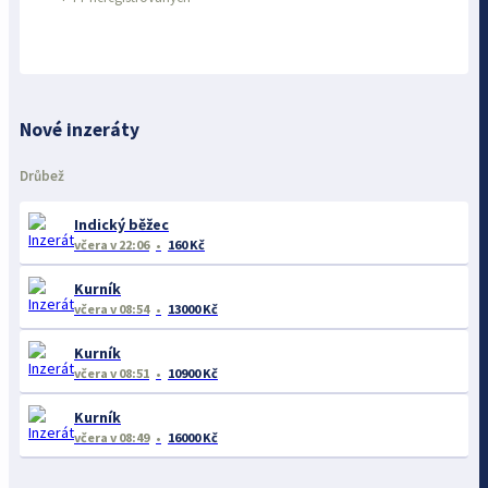
Nové inzeráty
Drůbež
Indický běžec
včera
v 22:06
160 Kč
Kurník
včera
v 08:54
13000 Kč
Kurník
včera
v 08:51
10900 Kč
Kurník
včera
v 08:49
16000 Kč