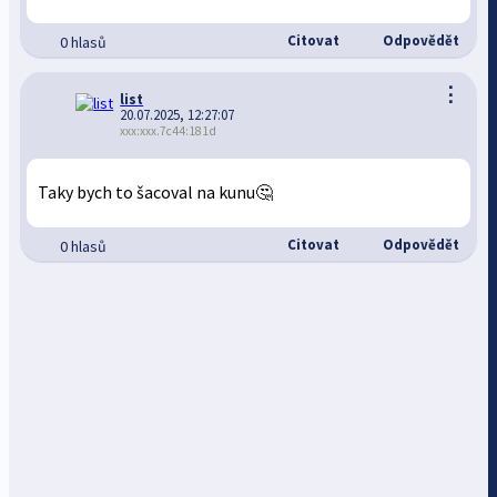
Citovat
Odpovědět
0 hlasů
⋮
list
20.07.2025, 12:27:07
xxx:xxx.7c44:181d
Taky bych to šacoval na kunu🤔
Citovat
Odpovědět
0 hlasů