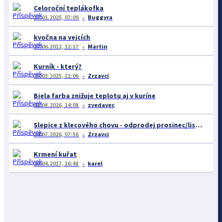
Celoroční teplákofka
17.01.2025, 07:09
Buggyra
kvočna na vejcích
17.06.2012, 12:17
Martin
Kurník - který?
25.03.2025, 21:06
Zrzavci
Biela farba znižuje teplotu aj v kuríne
01.08.2026, 14:08
zvedavec
Slepice z klecového chovu - odprodej prosinec/listopad
24.07.2026, 07:56
Zrzavci
Krmení kuřat
19.04.2017, 16:48
karel