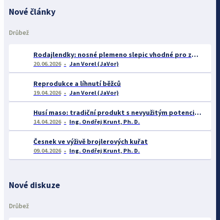
Nové články
Drůbež
Rodajlendky: nosné plemeno slepic vhodné pro začátečníky
20.06.2026
Jan Vorel (JaVor)
Reprodukce a líhnutí běžců
19.04.2026
Jan Vorel (JaVor)
Husí maso: tradiční produkt s nevyužitým potenciálem
14.04.2026
Ing. Ondřej Krunt, Ph. D.
Česnek ve výživě brojlerových kuřat
09.04.2026
Ing. Ondřej Krunt, Ph. D.
Nové diskuze
Drůbež