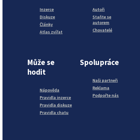
Inzerce
Autoři
Diskuze
Staňte se
autorem
Články
Chovatelé
Atlas zvířat
Může se
Spolupráce
hodit
Naši partneři
Reklama
Nápověda
Podpořte nás
Pravidla inzerce
Pravidla diskuze
Pravidla chatu