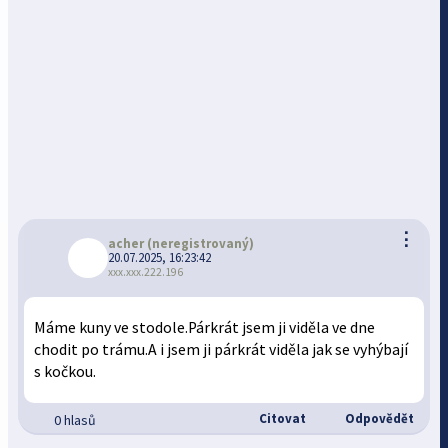
⋮
acher
(neregistrovaný)
20.07.2025, 16:23:42
xxx.xxx.222.196
Máme kuny ve stodole.Párkrát jsem ji viděla ve dne
chodit po trámu.A i jsem ji párkrát viděla jak se vyhýbají
s kočkou.
Citovat
Odpovědět
0 hlasů