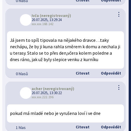
Citovat
Odpovědět
0 hlasů
⋮
Ivča
(neregistrovaný)
20.07.2025, 13:29:24
xxx.xxx.168.142
Já jsem to spíš tipovala na nějakého dravce…taky
nechápu, že by ji kuna rahla směrem k domu a nechala ji
u terasy. Stalo se to přes den,včera kolem poledne a
dnes ráno, jak už byly slepice venku z kurníku
Citovat
Odpovědět
0 hlasů
⋮
acher
(neregistrovaný)
20.07.2025, 13:30:22
xxx.xxx.222.196
pokud má mladé nebo je vyrušena loví i ve dne
Citovat
Odpovědět
1 hlas