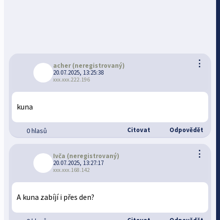
⋮
acher
(neregistrovaný)
20.07.2025, 13:25:38
xxx.xxx.222.196
kuna
Citovat
Odpovědět
0 hlasů
⋮
Ivča
(neregistrovaný)
20.07.2025, 13:27:17
xxx.xxx.168.142
A kuna zabíjí i přes den?