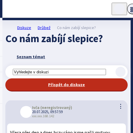
Diskuze
Drůbež
Co nám zabíjí slepice?
Co nám zabíjí slepice?
Seznam témat
Přispět do diskuze
⋮
Ivča
(neregistrovaný)
20.07.2025, 09:57:59
xxx.xxx.168.142
Včera přes den a dnes brzy ráno jsme našli mrtvou