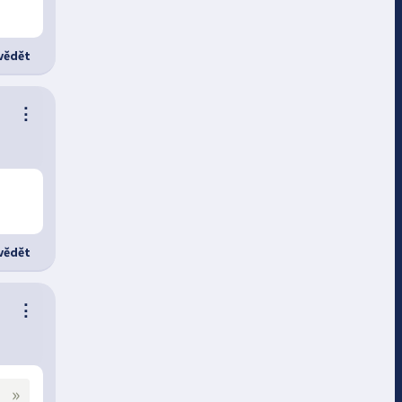
ědět
⋮
ědět
⋮
»