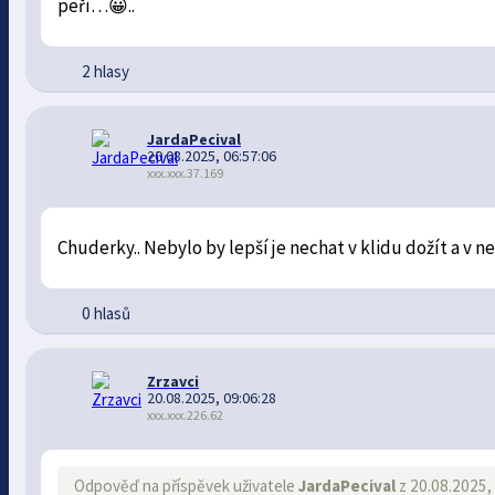
peří…😀..
2 hlasy
JardaPecival
20.08.2025, 06:57:06
xxx.xxx.37.169
Chuderky.. Nebylo by lepší je nechat v klidu dožít a v 
0 hlasů
Zrzavci
20.08.2025, 09:06:28
xxx.xxx.226.62
Odpověď na příspěvek uživatele
JardaPecival
z 20.08.2025,