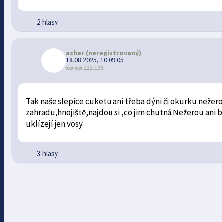
2 hlasy
acher
(neregistrovaný)
18.08.2025, 10:09:05
xxx.xxx.222.196
Tak naše slepice cuketu ani třeba dýni či okurku nežer
zahradu,hnojiště,najdou si ,co jim chutná.Nežerou ani b
uklízejí jen vosy.
3 hlasy