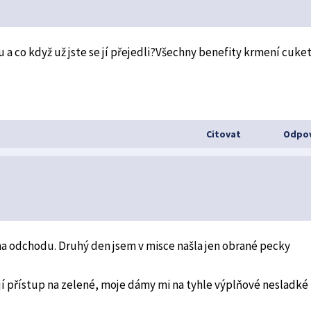
 a co když už jste se jí přejedli?Všechny benefity krmení cuke
Citovat
Odpov
ž na odchodu. Druhý den jsem v misce našla jen obrané pecky
í přístup na zelené, moje dámy mi na tyhle výplňové nesladké