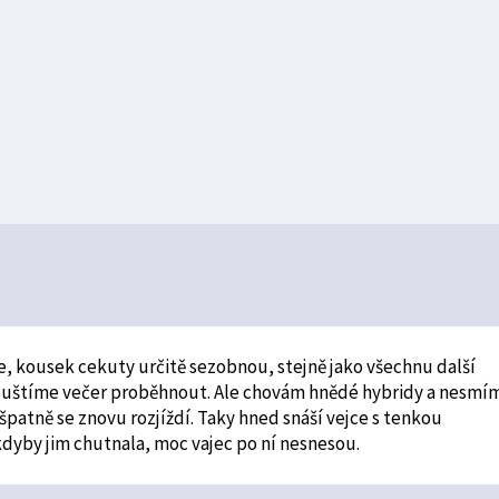
e, kousek cekuty určitě sezobnou, stejně jako všechnu další
pouštíme večer proběhnout. Ale chovám hnědé hybridy a nesmím
špatně se znovu rozjíždí. Taky hned snáší vejce s tenkou
kdyby jim chutnala, moc vajec po ní nesnesou.