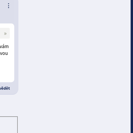
⋮
»
ávám
ovou
ědět