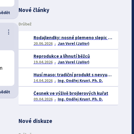
Nové články
ědět
Drůbež
⋮
Rodajlendky: nosné plemeno slepic vhodné pro začátečníky
20.06.2026
Jan Vorel (JaVor)
Reprodukce a líhnutí běžců
19.04.2026
Jan Vorel (JaVor)
ím
Husí maso: tradiční produkt s nevyužitým potenciálem
14.04.2026
Ing. Ondřej Krunt, Ph. D.
ědět
Česnek ve výživě brojlerových kuřat
09.04.2026
Ing. Ondřej Krunt, Ph. D.
Nové diskuze