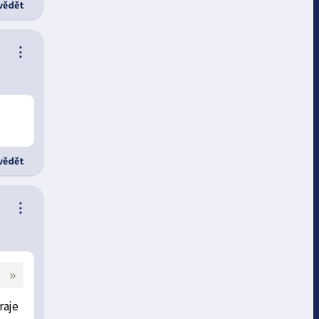
ědět
⋮
ědět
⋮
»
raje