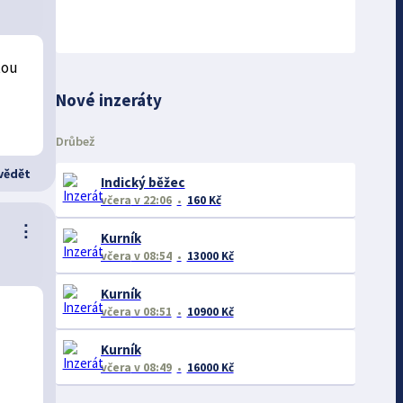
tou
Nové inzeráty
Drůbež
ědět
Indický běžec
včera
v 22:06
160 Kč
⋮
Kurník
včera
v 08:54
13000 Kč
Kurník
včera
v 08:51
10900 Kč
Kurník
včera
v 08:49
16000 Kč