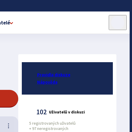
telé
Pravidla diskuze
Nápověda
102
Uživatelů v diskuzi
5 registrovaných uživatelů
⋮
+
97 neregistrovaných