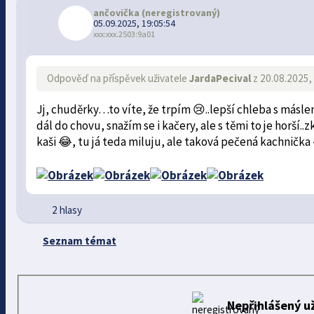
ančovička
(neregistrovaný)
05.09.2025, 19:05:54
xxx:xxx.2503:9a01
Odpověď na příspěvek uživatele
JardaPecival
z 20.08.2025,
Jj, chuděrky…to víte, že trpím 😢..lepší chleba s má
dál do chovu, snažím se i kačery, ale s těmi to je horš
kaši 😂, tu já teda miluju, ale taková pečená kachnička 😂
2 hlasy
Seznam témat
Nepřihlášený už