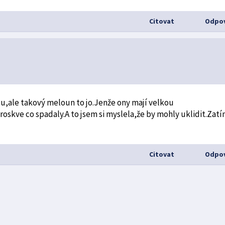
Citovat
Odpov
ou,ale takový meloun to jo.Jenže ony mají velkou
roskve co spadaly.A to jsem si myslela,že by mohly uklidit.Zat
Citovat
Odpov