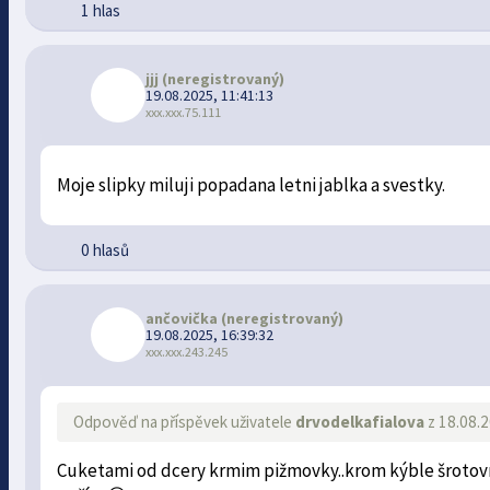
1 hlas
jjj
(neregistrovaný)
19.08.2025, 11:41:13
xxx.xxx.75.111
Moje slipky miluji popadana letni jablka a svestky.
0 hlasů
ančovička
(neregistrovaný)
19.08.2025, 16:39:32
xxx.xxx.243.245
Odpověď na příspěvek uživatele
drvodelkafialova
z 18.08.2
Cuketami od dcery krmim pižmovky..krom kýble šrotovnéh