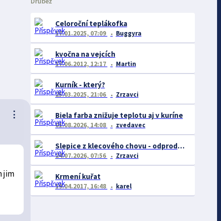
Drůbež
Celoroční teplákofka
17.01.2025, 07:09
Buggyra
kvočna na vejcích
17.06.2012, 12:17
Martin
Kurník - který?
25.03.2025, 21:06
Zrzavci
⋮
Biela farba znižuje teplotu aj v kuríne
01.08.2026, 14:08
zvedavec
Slepice z klecového chovu - odprodej prosinec/listopad
24.07.2026, 07:56
Zrzavci
 jim
Krmení kuřat
19.04.2017, 16:48
karel