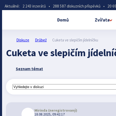
Aktuálně:
2 243 inzerátů
•
288 587 diskuzních příspěvků
•
20 69
Domů
Zvířata
Diskuze
Drůbež
Cuketa ve slepičím jídelníčku
Cuketa ve slepičím jídeln
Seznam témat
Mirinda
(neregistrovaný)
18.08.2025, 09:42:17