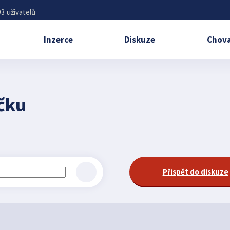
3 uživatelů
Inzerce
Diskuze
Chova
íčku
Přispět do diskuze