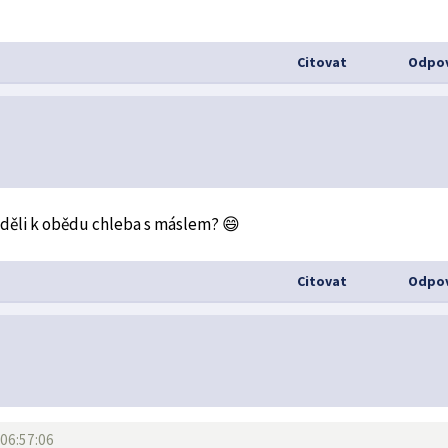
Citovat
Odpov
neděli k obědu chleba s máslem? 😄
Citovat
Odpov
 06:57:06