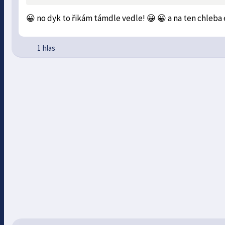
😀 no dyk to řikám támdle vedle! 😀 😀 a na ten chleba 
1 hlas