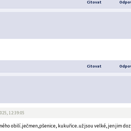
Citovat
Odpov
Citovat
Odpov
025, 12:39:05
o obilí..ječmen,pšenice, kukuřice..už jsou velké, jen jim doz