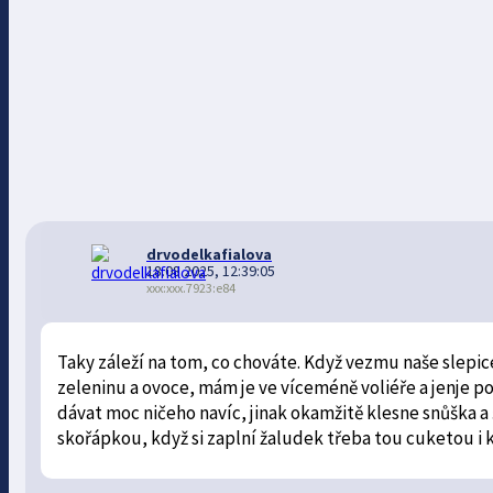
drvodelkafialova
18.08.2025, 12:39:05
xxx:xxx.7923:e84
Taky záleží na tom, co chováte. Když vezmu naše slepic
zeleninu a ovoce, mám je ve víceméně voliéře a jenje 
dávat moc ničeho navíc, jinak okamžitě klesne snůška a 
skořápkou, když si zaplní žaludek třeba tou cuketou i 