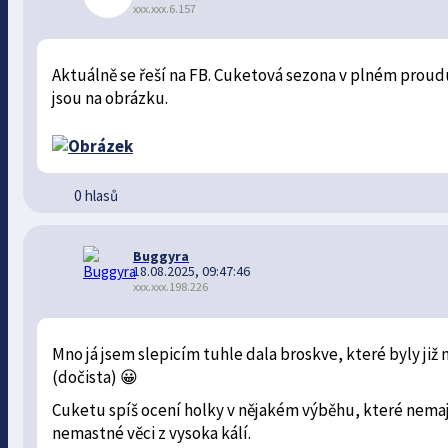
xxx.xxx.6.157
Aktuálně se řeší na FB. Cuketová sezona v plném proudu
jsou na obrázku.
0 hlasů
Buggyra
18.08.2025, 09:47:46
xxx.xxx.198.226
Mno já jsem slepicím tuhle dala broskve, které byly ji
(dočista) 😀
Cuketu spíš ocení holky v nějakém výběhu, které nemaj
nemastné věci z vysoka kálí.