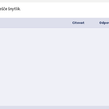
ešče šnytlik.
Citovat
Odpov