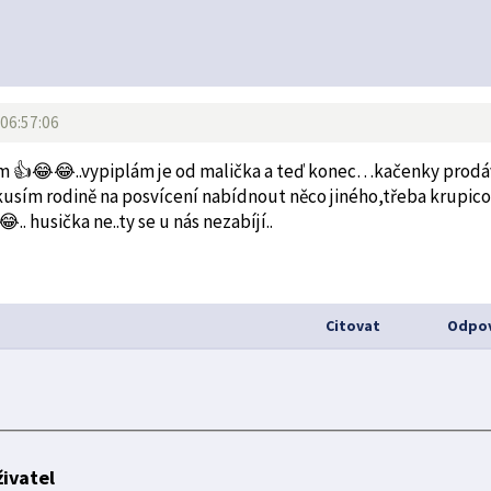
 06:57:06
slem 👍😂😂..vypiplám je od malička a teď konec…kačenky prod
í..zkusím rodině na posvícení nabídnout něco jiného,třeba krupic
.. husička ne..ty se u nás nezabíjí..
Citovat
Odpov
ivatel