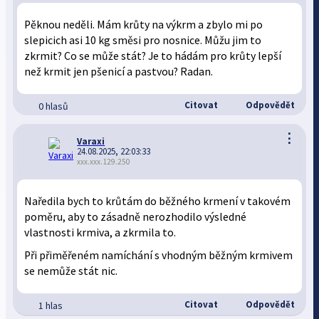
Pěknou neděli. Mám krůty na výkrm a zbylo mi po
slepicich asi 10 kg směsi pro nosnice. Můžu jim to
zkrmit? Co se může stát? Je to hádám pro krůty lepší
než krmit jen pšenicí a pastvou? Radan.
Citovat
Odpovědět
0 hlasů
⋮
Varaxi
24.08.2025, 22:03:33
xxx.xxx.129.250
Naředila bych to krůtám do běžného krmení v takovém
poměru, aby to zásadně nerozhodilo výsledné
vlastnosti krmiva, a zkrmila to.
Při přiměřeném namíchání s vhodným běžným krmivem
se nemůže stát nic.
Citovat
Odpovědět
1 hlas