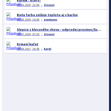
Kurník - který?
25.03.2025, 21:06
Zrzavci
Biela farba znižuje teplotu aj v kuríne
01.08.2026, 14:08
zvedavec
Slepice z klecového chovu - odprodej prosinec/listopad
24.07.2026, 07:56
Zrzavci
Krmení kuřat
19.04.2017, 16:48
karel