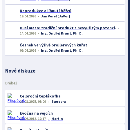
Reprodukce a líhnutí běžců
19.04.2026
Jan Vorel (JaVor)
Husí maso: tradiční produkt s nevyužitým potenciálem
14.04.2026
Ing. Ondřej Krunt, Ph. D.
Česnek ve výživě brojlerových kuřat
09.04.2026
Ing. Ondřej Krunt, Ph. D.
Nové diskuze
Drůbež
Celoroční teplákofka
17.01.2025, 07:09
Buggyra
kvočna na vejcích
17.06.2012, 12:17
Martin