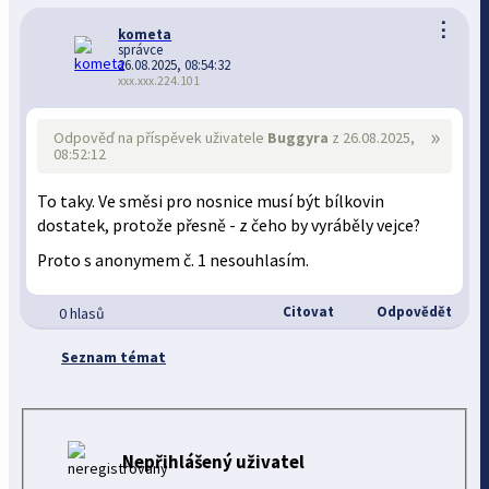
⋮
kometa
správce
26.08.2025, 08:54:32
xxx.xxx.224.101
»
Odpověď na příspěvek uživatele
Buggyra
z 26.08.2025,
08:52:12
To taky. Ve směsi pro nosnice musí být bílkovin
dostatek, protože přesně - z čeho by vyráběly vejce?
Proto s anonymem č. 1 nesouhlasím.
Citovat
Odpovědět
0 hlasů
Seznam témat
Nepřihlášený uživatel