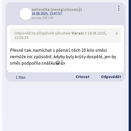
⋮
ančovička
(neregistrovaný)
24.08.2025, 23:47:57
xxx.xxx.243.245
»
Odpověď na příspěvek uživatele
Varaxi
z 24.08.2025,
22:03:33
Přesně tak..namíchat s pšenicí..těch 10 kilo směsi
nemůže nic způsobit..kdyby byly krůty dospělé, jen by
směs podpořila snášku😀👍
Citovat
Odpovědět
1 hlas