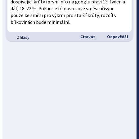
dospívající krůty (první info na googlu praví 13. týden a
dál) 18-22 %. Pokud se té nosnicové směsi přisype
pouze ke směsi pro výkrm pro starší krůty, rozdíl v
bílkovinách bude minimální.
Citovat
Odpovědět
2 hlasy