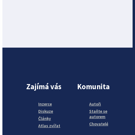
Zajímá vás
Komunita
Inzerce
Autoři
Diskuze
Staňte se
autorem
Články
Chovatelé
Atlas zvířat