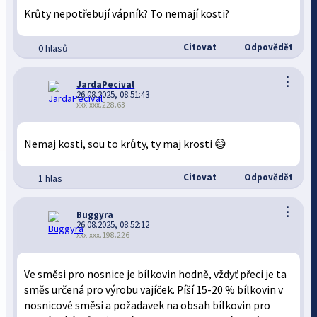
Krůty nepotřebují vápník? To nemají kosti?
Citovat
Odpovědět
0 hlasů
⋮
JardaPecival
26.08.2025, 08:51:43
xxx.xxx.228.63
Nemaj kosti, sou to krůty, ty maj krosti 😄
Citovat
Odpovědět
1 hlas
⋮
Buggyra
26.08.2025, 08:52:12
xxx.xxx.198.226
Ve směsi pro nosnice je bílkovin hodně, vždyť přeci je ta
směs určená pro výrobu vajíček. Píší 15-20 % bílkovin v
nosnicové směsi a požadavek na obsah bílkovin pro