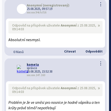
⋮
Anonymní
(neregistrovaný)
25.08.2025, 09:57:19
xxx:xxx.94cf:cf16
»
Odpověď na příspěvek uživatele
Anonymní
z 25.08.2025,
09:14:03
Absolutní nesmysl.
Citovat
Odpovědět
0 hlasů
⋮
kometa
správce
25.08.2025, 15:52:38
xxx.xxx.147.163
»
Odpověď na příspěvek uživatele
Anonymní
z 25.08.2025,
09:14:03
Problém je že ve směsi pro nosnice je hodně vápníku a ten
krůty právě téměř nepotřebují