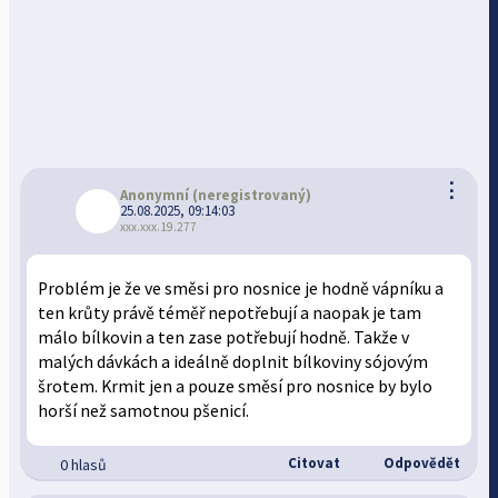
⋮
Anonymní
(neregistrovaný)
25.08.2025, 09:14:03
xxx.xxx.19.277
Problém je že ve směsi pro nosnice je hodně vápníku a
ten krůty právě téměř nepotřebují a naopak je tam
málo bílkovin a ten zase potřebují hodně. Takže v
malých dávkách a ideálně doplnit bílkoviny sójovým
šrotem. Krmit jen a pouze směsí pro nosnice by bylo
horší než samotnou pšenicí.
Citovat
Odpovědět
0 hlasů