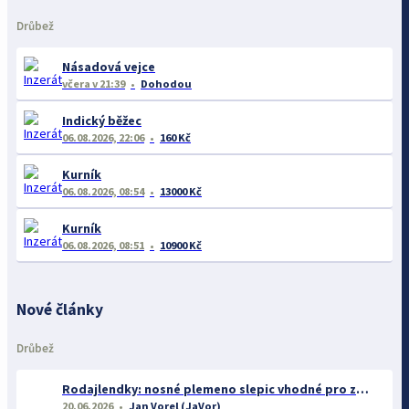
Drůbež
Násadová vejce
včera
v 21:39
Dohodou
Indický běžec
06.08.2026, 22:06
160 Kč
Kurník
06.08.2026, 08:54
13000 Kč
Kurník
06.08.2026, 08:51
10900 Kč
Nové články
Drůbež
Rodajlendky: nosné plemeno slepic vhodné pro začátečníky
20.06.2026
Jan Vorel (JaVor)