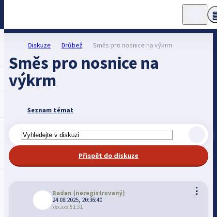
Diskuze
Drůbež
Směs pro nosnice na výkrm
Směs pro nosnice na
výkrm
Seznam témat
Přispět do diskuze
⋮
Radan
(neregistrovaný)
24.08.2025, 20:36:40
xxx.xxx.51.31