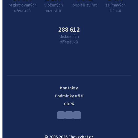
registrovaných
vložených
popisů zvířat
zajímavých
uživatelů
inzerátů
článků
288 612
diskuzních
příspěvků
Kontakty
Podmínky užití
GDPR
© 2006-2026 Chovzvirat.cz