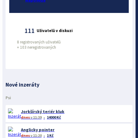
Nápověda
111
Uživatelů v diskuzi
8 registrovaných uživatelů
+
103 neregistrovaných
Nové inzeráty
Psi
Jorkšírský teriér kluk
dnes
v 11:39
14000 Kč
Anglicky pointer
dnes
v 11:20
1 Kč