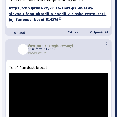
https://cnn.iprima.cz/kruta-smrt-psi-hvezdy-
slavnou-fenu-ukradli-a-snedli-v-cinske-restauraci-
jeji-fanousci-besni-514279
Citovat
Odpovědět
0 hlasů
⋮
Anonymní
(neregistrovaný)
15.06.2026, 11:46:43
xxx:xxx.4cf:2353
Ten číňan dost brečel