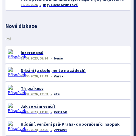
16.06.2026
Ing. Lucie Kruntová
Nové diskuze
Psi
Inzerce psů
13.07.2023, 09:24
Ivuše
Drbání (u stolu, ne to na zádech)
23.06.2026, 17:43
Varaxi
Tři psí kusy
28.07.2026, 13:03
efe
Jak se vám venčí?
26.05.2023, 11:10
keriton
Hlídání, venčení psů-Praha- doporučení či naopak
28.06.2024, 09:50
Zrzavci