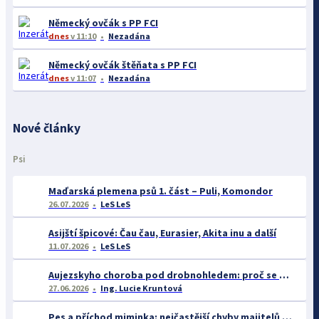
Německý ovčák s PP FCI
dnes
v 11:10
Nezadána
Německý ovčák štěňata s PP FCI
dnes
v 11:07
Nezadána
Nové články
Psi
Maďarská plemena psů 1. část – Puli, Komondor
26.07.2026
LeS LeS
Asijští špicové: Čau čau, Eurasier, Akita inu a další
11.07.2026
LeS LeS
Aujezskyho choroba pod drobnohledem: proč se o ní nyní mluví více než dříve
27.06.2026
Ing. Lucie Kruntová
Pes a příchod miminka: nejčastější chyby majitelů a jak se jim vyhnout