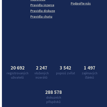
Podpořte nás
Pravidla inzerce
Pravidla diskuze
Pravidla chatu
20 692
2 247
3 542
1 497
registrovaných
vložených
popisů zvířat
zajímavých
uživatelů
inzerátů
článků
288 578
diskuzních
příspěvků