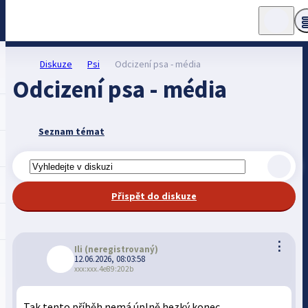
Diskuze
Psi
Odcizení psa - média
Odcizení psa - média
Seznam témat
Přispět do diskuze
⋮
Ili
(neregistrovaný)
12.06.2026, 08:03:58
xxx:xxx.4e89:202b
Tak tento příběh nemá úplně hezký konec