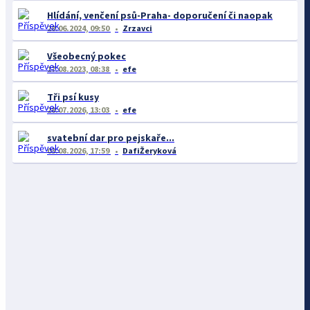
Hlídání, venčení psů-Praha- doporučení či naopak
28.06.2024, 09:50
Zrzavci
Všeobecný pokec
17.08.2023, 08:38
efe
Tři psí kusy
28.07.2026, 13:03
efe
svatební dar pro pejskaře...
03.08.2026, 17:59
DafiŽeryková