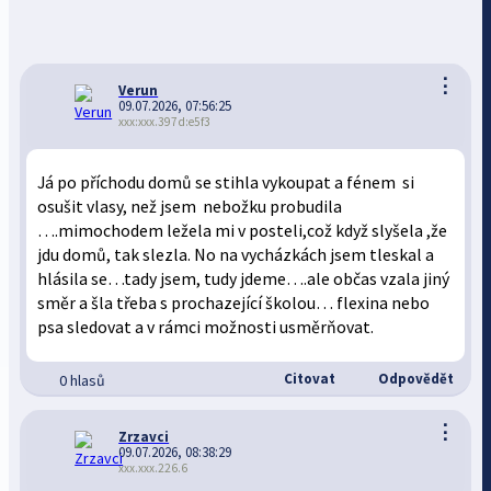
⋮
Verun
09.07.2026, 07:56:25
xxx:xxx.397d:e5f3
Já po příchodu domů se stihla vykoupat a fénem si
osušit vlasy, než jsem nebožku probudila
….mimochodem ležela mi v posteli,což když slyšela ,že
jdu domů, tak slezla. No na vycházkách jsem tleskal a
hlásila se…tady jsem, tudy jdeme….ale občas vzala jiný
směr a šla třeba s prochazející školou… flexina nebo
psa sledovat a v rámci možnosti usměrňovat.
Citovat
Odpovědět
0 hlasů
⋮
Zrzavci
09.07.2026, 08:38:29
xxx.xxx.226.6