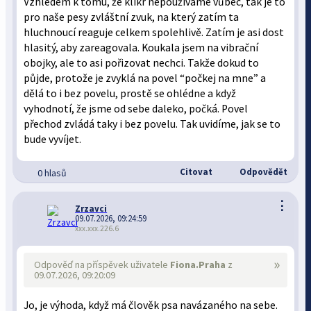
Vzhledem k tomu, že klikr nepoužíváme vůbec, tak je to
pro naše pesy zvláštní zvuk, na který zatím ta
hluchnoucí reaguje celkem spolehlivě. Zatím je asi dost
hlasitý, aby zareagovala. Koukala jsem na vibrační
obojky, ale to asi pořizovat nechci. Takže dokud to
půjde, protože je zvyklá na povel “počkej na mne” a
dělá to i bez povelu, prostě se ohlédne a když
vyhodnotí, že jsme od sebe daleko, počká. Povel
přechod zvládá taky i bez povelu. Tak uvidíme, jak se to
bude vyvíjet.
Citovat
Odpovědět
0 hlasů
⋮
Zrzavci
09.07.2026, 09:24:59
xxx.xxx.226.6
»
Odpověď na příspěvek uživatele
Fiona.Praha
z
09.07.2026, 09:20:09
Jo, je výhoda, když má člověk psa navázaného na sebe.