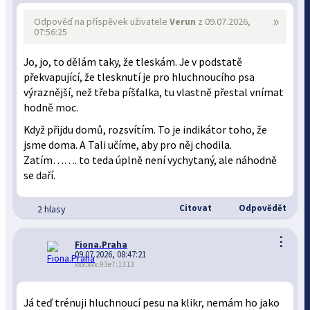
»
Odpověď na příspěvek uživatele
Verun
z 09.07.2026,
07:56:25
Jo, jo, to dělám taky, že tleskám. Je v podstatě
překvapující, že tlesknutí je pro hluchnoucího psa
výraznější, než třeba píšťalka, tu vlastně přestal vnímat
hodně moc.
Když přijdu domů, rozsvítím. To je indikátor toho, že
jsme doma. A Tali učíme, aby pro něj chodila.
Zatím……. to teda úplně není vychytaný, ale náhodně
se daří.
Citovat
Odpovědět
2 hlasy
⋮
Fiona.Praha
09.07.2026, 08:47:21
xxx:xxx.93e7:1313
Já teď trénuji hluchnoucí pesu na klikr, nemám ho jako