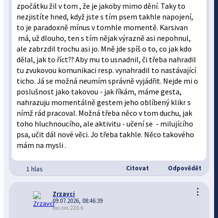
zpočátku žil v tom , že je jakoby mimo dění. Taky to
nezjistíte hned, když jste s tím psem takhle napojení,
to je paradoxně mínus v tomhle momentě. Karsivan
má, už dlouho, ten s tím nějak výrazně asi nepohnul,
ale zabrzdil trochu asi jo. Mně jde spíš o to, co jak kdo
dělal, jak to říct?? Aby mu to usnadnil, či třeba nahradil
tu zvukovou komunikaci resp. vynahradil to nastávající
ticho. Já se možná neumím správně vyjádřit. Nejde mi o
poslušnost jako takovou - jak říkám, máme gesta,
nahrazuju momentálně gestem jeho oblíbený klikr s
nímž rád pracoval. Možná třeba něco v tom duchu, jak
toho hluchnoucího, ale aktivitu - učení se - milujícího
psa, učit dál nové věci. Jo třeba takhle. Něco takového
mám na mysli .
Citovat
Odpovědět
1 hlas
⋮
Zrzavci
09.07.2026, 08:46:39
xxx.xxx.226.6