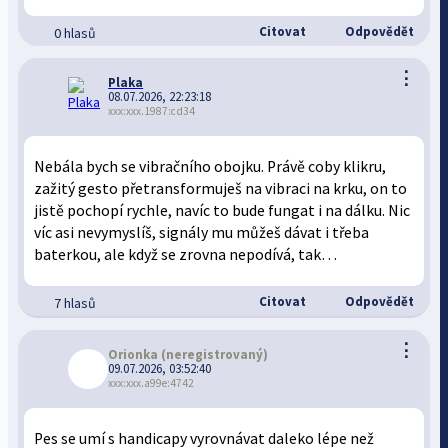
Citovat
Odpovědět
0 hlasů
⋮
Plaka
08.07.2026, 22:23:18
xxx:xxx.1987:cd34
Nebála bych se vibračního obojku. Právě coby klikru,
zažitý gesto přetransformuješ na vibraci na krku, on to
jistě pochopí rychle, navíc to bude fungat i na dálku. Nic
víc asi nevymyslíš, signály mu můžeš dávat i třeba
baterkou, ale když se zrovna nepodívá, tak…
Citovat
Odpovědět
7 hlasů
⋮
Orionka
(neregistrovaný)
09.07.2026, 03:52:40
xxx:xxx.a99e:4742
Pes se umí s handicapy vyrovnávat daleko lépe než