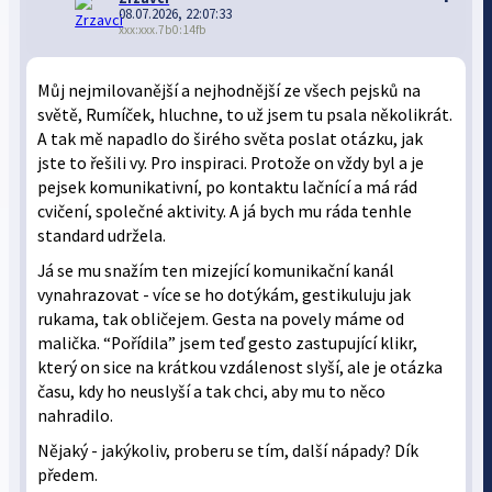
08.07.2026, 22:07:33
xxx:xxx.7b0:14fb
Můj nejmilovanější a nejhodnější ze všech pejsků na
světě, Rumíček, hluchne, to už jsem tu psala několikrát.
A tak mě napadlo do širého světa poslat otázku, jak
jste to řešili vy. Pro inspiraci. Protože on vždy byl a je
pejsek komunikativní, po kontaktu lačnící a má rád
cvičení, společné aktivity. A já bych mu ráda tenhle
standard udržela.
Já se mu snažím ten mizející komunikační kanál
vynahrazovat - více se ho dotýkám, gestikuluju jak
rukama, tak obličejem. Gesta na povely máme od
malička. “Pořídila” jsem teď gesto zastupující klikr,
který on sice na krátkou vzdálenost slyší, ale je otázka
času, kdy ho neuslyší a tak chci, aby mu to něco
nahradilo.
Nějaký - jakýkoliv, proberu se tím, další nápady? Dík
předem.