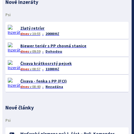
Nové inzeráty
Psi
Zlatý retrívr
dnes
v 10:55
20000 Kč
Biewer teriér s PP chovná stanice
dnes
v 09:59
Dohodou
Čivava krátkosrstý pejsek
dnes
v 08:57
11000 Kč
Čivava - fenka s PP (FCI)
dnes
v 08:40
Nezadána
Nové články
Psi
Maďarská plemena psů 1. část – Puli, Komondor