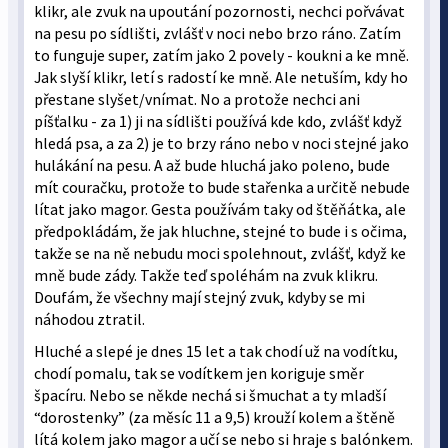
klikr, ale zvuk na upoutání pozornosti, nechci pořvávat
na pesu po sídlišti, zvlášť v noci nebo brzo ráno. Zatím
to funguje super, zatím jako 2 povely - koukni a ke mně.
Jak slyší klikr, letí s radostí ke mně. Ale netuším, kdy ho
přestane slyšet/vnímat. No a protože nechci ani
píšťalku - za 1) ji na sídlišti používá kde kdo, zvlášť když
hledá psa, a za 2) je to brzy ráno nebo v noci stejné jako
hulákání na pesu. A až bude hluchá jako poleno, bude
mít couračku, protože to bude stařenka a určitě nebude
lítat jako magor. Gesta používám taky od štěňátka, ale
předpokládám, že jak hluchne, stejné to bude i s očima,
takže se na ně nebudu moci spolehnout, zvlášť, když ke
mně bude zády. Takže teď spoléhám na zvuk klikru.
Doufám, že všechny mají stejný zvuk, kdyby se mi
náhodou ztratil.
Hluché a slepé je dnes 15 let a tak chodí už na vodítku,
chodí pomalu, tak se vodítkem jen koriguje směr
špacíru. Nebo se někde nechá si šmuchat a ty mladší
“dorostenky” (za měsíc 11 a 9,5) krouží kolem a štěně
lítá kolem jako magor a učí se nebo si hraje s balónkem.