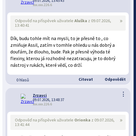
09.07.2026, 13:45:43
xxx.xxx.226.6
»
Odpověď na příspěvek uživatele
Aluška
z 09.07.2026,
13:40:41
Dík, budu tohle mít na mysli, to je přesně to , co
zmiňuje Assil, zatím v tomhle ohledu u nás dobrý a
doufám, že dlouho, bude. Pak je přesně výhoda té
flexiny, kterou já rozhodně nezatracuju, je to dobrý
nástroj v rukách, které vědí, co drží.
Citovat
Odpovědět
0 hlasů
⋮
Zrzavci
09.07.2026, 13:48:37
xxx.xxx.226.6
»
Odpověď na příspěvek uživatele
Orionka
z 09.07.2026,
13:41:44