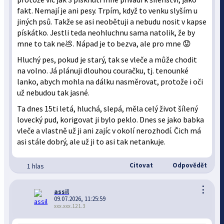
fakt. Nemají je ani pesy. Trpím, když to venku slyším u
jiných psů. Takže se asi neobětuji a nebudu nosit v kapse
pískátko. Jestli teda neohluchnu sama natolik, že by
mne to tak ne💩. Nápad je to bezva, ale pro mne 😟
Hluchý pes, pokud je starý, tak se vleče a může chodit
na volno. Já plánuji dlouhou couračku, tj. tenounké
lanko, abych mohla na dálku nasměrovat, protože i oči
už nebudou tak jasné.
Ta dnes 15ti letá, hluchá, slepá, měla celý život šílený
lovecký pud, korigovat ji bylo peklo. Dnes se jako babka
vleče a vlastně už ji ani zajíc v okolí nerozhodí. Čich má
asi stále dobrý, ale už ji to asi tak netankuje.
Citovat
Odpovědět
1 hlas
⋮
assil
09.07.2026, 11:25:59
xxx.xxx.121.3