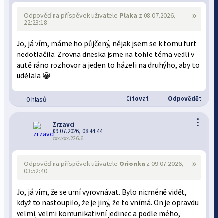
»
Odpověď na příspěvek uživatele
Plaka
z 08.07.2026,
22:23:18
Jo, já vím, máme ho půjčený, nějak jsem se k tomu furt
nedotlačila. Zrovna dneska jsme na tohle téma vedli v
autě ráno rozhovor a jeden to házeli na druhýho, aby to
udělala 😀
Citovat
Odpovědět
0 hlasů
⋮
Zrzavci
09.07.2026, 08:44:44
xxx.xxx.226.6
»
Odpověď na příspěvek uživatele
Orionka
z 09.07.2026,
03:52:40
Jo, já vím, že se umí vyrovnávat. Bylo nicméně vidět,
když to nastoupilo, že je jiný, že to vnímá. On je opravdu
velmi, velmi komunikativní jedinec a podle mého,