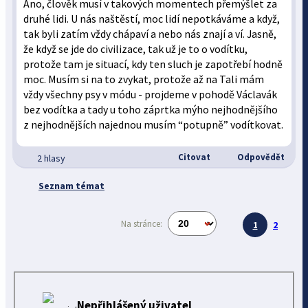
Ano, člověk musí v takových momentech přemýšlet za
druhé lidi. U nás naštěstí, moc lidí nepotkáváme a když,
tak byli zatím vždy chápaví a nebo nás znají a ví. Jasně,
že když se jde do civilizace, tak už je to o vodítku,
protože tam je situací, kdy ten sluch je zapotřebí hodně
moc. Musím si na to zvykat, protože až na Tali mám
vždy všechny psy v módu - projdeme v pohodě Václavák
bez vodítka a tady u toho záprtka mýho nejhodnějšího
z nejhodnějších najednou musím “potupně” vodítkovat.
Citovat
Odpovědět
2 hlasy
Seznam témat
Na stránce:
1
2
Nepřihlášený uživatel