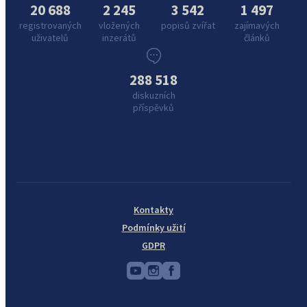
20 688
2 245
3 542
1 497
registrovaných
vložených
popisů zvířat
zajímavých
uživatelů
inzerátů
článků
288 518
diskuzních
příspěvků
Kontakty
Podmínky užití
GDPR