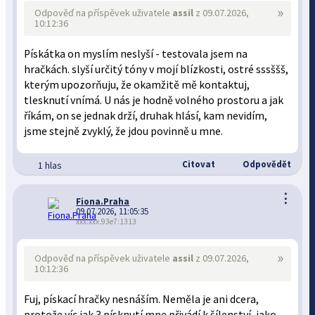
»
Odpověď na příspěvek uživatele
assil
z 09.07.2026,
10:12:36
Pískátka on myslím neslyší - testovala jsem na
hračkách. slyší určitý tóny v mojí blízkosti, ostré sssššš,
kterým upozorňuju, že okamžitě mě kontaktuj,
tlesknutí vnímá. U nás je hodně volného prostoru a jak
říkám, on se jednak drží, druhak hlásí, kam nevidím,
jsme stejně zvyklý, že jdou povinně u mne.
Citovat
Odpovědět
1 hlas
⋮
Fiona.Praha
09.07.2026, 11:05:35
xxx:xxx.93e7:1313
»
Odpověď na příspěvek uživatele
assil
z 09.07.2026,
10:12:36
Fuj, pískací hračky nesnáším. Neměla je ani dcera,
protože víc jak 3 písknutí mne přivádí k šílenství, jako