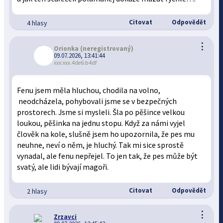
Citovat
Odpovědět
4 hlasy
⋮
Orionka
(neregistrovaný)
09.07.2026, 13:41:44
xxx:xxx.4de6:b4df
Fenu jsem měla hluchou, chodila na volno,
neodcházela, pohybovali jsme se v bezpečných
prostorech. Jsme si mysleli. Šla po pěšince velkou
loukou, pěšinka na jednu stopu. Když za námi vyjel
člověk na kole, slušně jsem ho upozornila, že pes mu
neuhne, neví o něm, je hluchý. Tak mi sice sprostě
vynadal, ale fenu nepřejel. To jen tak, že pes může být
svatý, ale lidi bývají magoři.
Citovat
Odpovědět
2 hlasy
⋮
Zrzavci