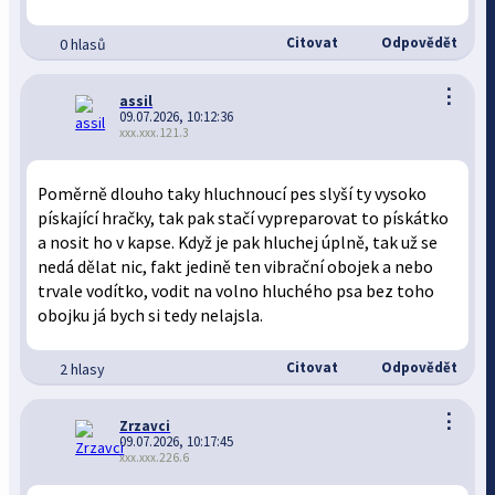
Citovat
Odpovědět
0 hlasů
⋮
assil
09.07.2026, 10:12:36
xxx.xxx.121.3
Poměrně dlouho taky hluchnoucí pes slyší ty vysoko
pískající hračky, tak pak stačí vypreparovat to pískátko
a nosit ho v kapse. Když je pak hluchej úplně, tak už se
nedá dělat nic, fakt jedině ten vibrační obojek a nebo
trvale vodítko, vodit na volno hluchého psa bez toho
obojku já bych si tedy nelajsla.
Citovat
Odpovědět
2 hlasy
⋮
Zrzavci
09.07.2026, 10:17:45
xxx.xxx.226.6