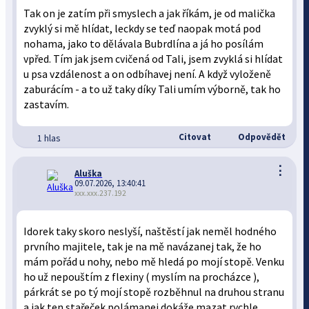
Tak on je zatím při smyslech a jak říkám, je od malička
zvyklý si mě hlídat, leckdy se teď naopak motá pod
nohama, jako to dělávala Bubrdlína a já ho posílám
vpřed. Tím jak jsem cvičená od Tali, jsem zvyklá si hlídat
u psa vzdálenost a on odbíhavej není. A když vyloženě
zaburácím - a to už taky díky Tali umím výborně, tak ho
zastavím.
Citovat
Odpovědět
1 hlas
⋮
Aluška
09.07.2026, 13:40:41
xxx.xxx.237.192
Idorek taky skoro neslyší, naštěstí jak neměl hodného
prvního majitele, tak je na mě navázanej tak, že ho
mám pořád u nohy, nebo mě hledá po mojí stopě. Venku
ho už nepouštím z flexiny ( myslím na procházce ),
párkrát se po tý mojí stopě rozběhnul na druhou stranu
a jak ten stařeček polámanej dokáže mazat rychle….