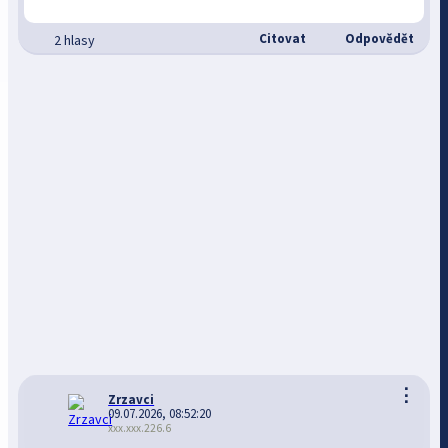
Citovat
Odpovědět
2 hlasy
⋮
Zrzavci
09.07.2026, 08:52:20
xxx.xxx.226.6