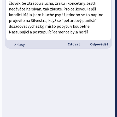
člověk. Se ztrátou sluchu, zraku i končetiny. Jestli
nedáváte Karsivan, tak zkuste. Pro celkovou lepší
kondici. Měla jsem hluché psy. U jednoho se to naplno
projevilo na Silvestra, když se “petardový panikář”
dožadoval vycházky, místo pobytu v koupelně.
Nastupující a postupující demence byla horší.
Citovat
Odpovědět
2 hlasy