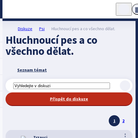
Diskuze
Psi
Hluchnoucí pes a co všechno dělat.
Hluchnoucí pes a co
všechno dělat.
Seznam témat
Přispět do diskuze
1
2
⋮
Zrzavci