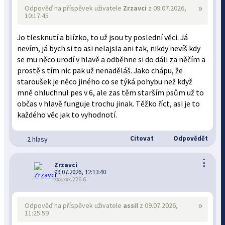
»
Odpověď na příspěvek uživatele
Zrzavci
z 09.07.2026,
10:17:45
Jo tlesknutí a blízko, to už jsou ty poslední věci. Já
nevím, já bych si to asi nelajsla ani tak, nikdy nevíš kdy
se mu něco urodí v hlavě a odběhne si do dáli za něčím a
prostě s tím nic pak už nenaděláš. Jako chápu, že
staroušek je něco jiného co se týká pohybu než když
mně ohluchnul pes v 6, ale zas těm starším psům už to
občas v hlavě funguje trochu jinak. Těžko říct, asi je to
každého věc jak to vyhodnotí.
Citovat
Odpovědět
2 hlasy
⋮
Zrzavci
09.07.2026, 12:13:40
xxx.xxx.226.6
»
Odpověď na příspěvek uživatele
assil
z 09.07.2026,
11:25:59