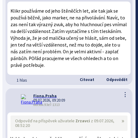
Klikr používáme od jeho štěněčích let, ale tak jak se
používá běžně, jako marker, ne na přivolávání. Navíc, to
zas není tak výrazný zvuk, aby ho hluchnoucí pes vnímal
na delší vzdálenost.Zatím vystačíme s tím tleskáním.
Výhoda je, že je od malička učený se hlásit, sám od sebe,
jen teď na větší vzdálenost, než mu to dojde, ale to u
nás zatím není problém. On je velmi aktivní - zaplať
pánbůh. POřád pracujeme ve všech ohledech a to on
právě potřebuje.
Citovat
Odpovědět
1 hlas
⋮
Fiona.Praha
09.07.2026, 09:20:09
xxx:xxx.93e7:1313
»
Odpověď na příspěvek uživatele
Zrzavci
z 09.07.2026,
08:52:20