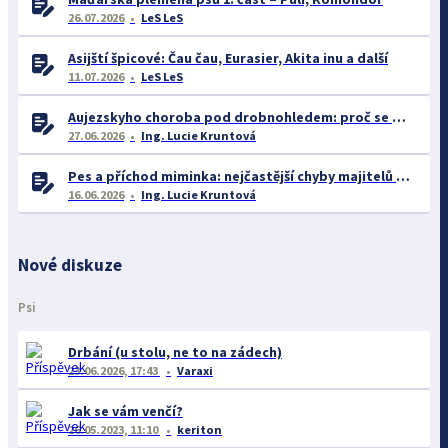
26.07.2026
LeS LeS
Asijští špicové: Čau čau, Eurasier, Akita inu a další
11.07.2026
LeS LeS
Aujezskyho choroba pod drobnohledem: proč se o ní nyní mluví více než dříve
27.06.2026
Ing. Lucie Kruntová
Pes a příchod miminka: nejčastější chyby majitelů a jak se jim vyhnout
16.06.2026
Ing. Lucie Kruntová
Nové diskuze
Psi
Drbání (u stolu, ne to na zádech)
23.06.2026, 17:43
Varaxi
Jak se vám venčí?
26.05.2023, 11:10
keriton