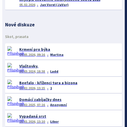
05.02.2026
Jan Vorel (JaVor)
Nové diskuze
Skot, prasata
Krmení pro býka
04.05.2026, 09:16
Martina
Vlaštovky.
30.03.2024, 18:38
Ladd
Beefalo - kříženci tura a bizona
11.02.2026, 13:15
1
Domácí zabíjačky dnes
21.02.2025, 07:16
Anonymní
Vypadaná srst
21.01.2026, 13:10
Libor