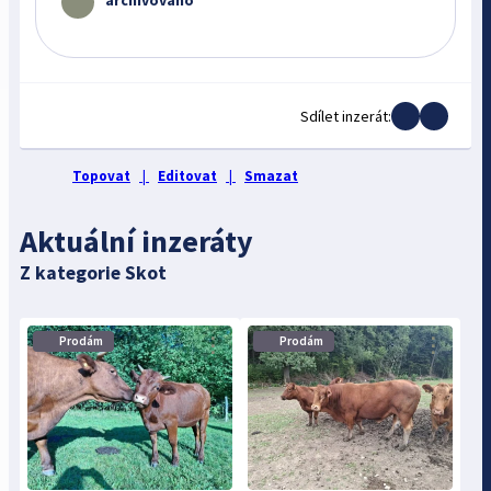
Sdílet inzerát:
Topovat
|
Editovat
|
Smazat
Aktuální inzeráty
Z kategorie Skot
⋮
⋮
Prodám
Prodám