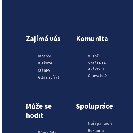
Zajímá vás
Komunita
Inzerce
Autoři
Diskuze
Staňte se
autorem
Články
Chovatelé
Atlas zvířat
Může se
Spolupráce
hodit
Naši partneři
Reklama
Nápověda