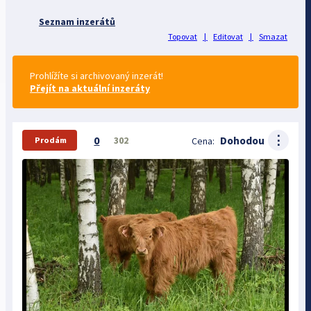
Seznam inzerátů
Topovat
|
Editovat
|
Smazat
Prohlížíte si archivovaný inzerát!
Přejít na aktuální inzeráty
⋮
0
Dohodou
302
Cena:
Prodám