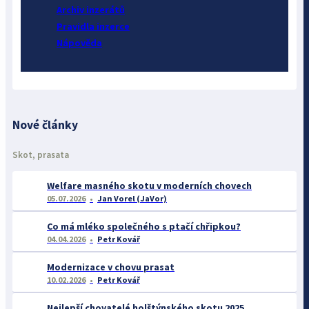
Archiv inzerátů
Pravidla inzerce
Nápověda
Nové články
Skot, prasata
Welfare masného skotu v moderních chovech
05.07.2026
Jan Vorel (JaVor)
Co má mléko společného s ptačí chřipkou?
04.04.2026
Petr Kovář
Modernizace v chovu prasat
10.02.2026
Petr Kovář
Nejlepší chovatelé holštýnského skotu 2025