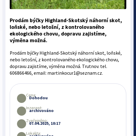
Prodám býčky Highland-Skotský náhorní skot,
loňské, nebo letošní, z kontrolovaného
ekologického chovu, dopravu zajistíme,
výměna možná.
Prodám býčky Highland-Skotský náhorní skot, loňské,
nebo letošní, z kontrolovaného ekologického chovu,
dopravu zajistíme, výměna možná. Trutnov. tel.
606866466, email: martinkocur1@seznam.cz.
Cena:
Dohodou
Inzerent:
archivováno
Zveřejněno:
07.04.2025, 10:17
Lokalita:
archivováno