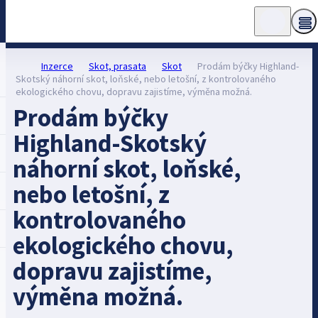
Inzerce
Skot, prasata
Skot
Prodám býčky Highland-
Skotský náhorní skot, loňské, nebo letošní, z kontrolovaného
ekologického chovu, dopravu zajistíme, výměna možná.
Prodám býčky
Highland-Skotský
náhorní skot, loňské,
nebo letošní, z
kontrolovaného
ekologického chovu,
dopravu zajistíme,
výměna možná.