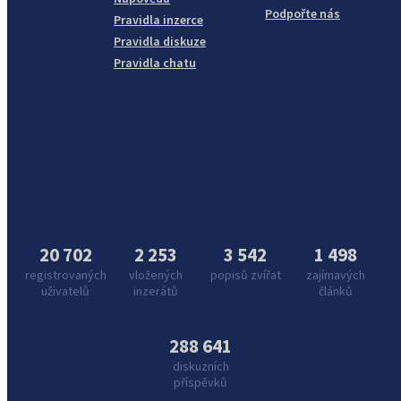
Podpořte nás
Pravidla inzerce
Pravidla diskuze
Pravidla chatu
20 702
2 253
3 542
1 498
registrovaných
vložených
popisů zvířat
zajímavých
uživatelů
inzerátů
článků
288 641
diskuzních
příspěvků