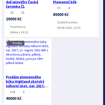
dvě jalovičky Česká
Plemenný býk
červinka ČL
57
4
22
13
80000 Kč
29000 Kč
Český Krumlov
Prachatice
04.08.2026, 12:01
včera
v 10:23
Prodám
⋮
Prodám plemenného
býka Highland skotský
náhorní skot, nar. 2017,
st. registr ZHG-488 z
178
2
ekochovu,zdravý, pěkný,
40000 Kč
hodný, klidný, jsou po něm
pěkná telata