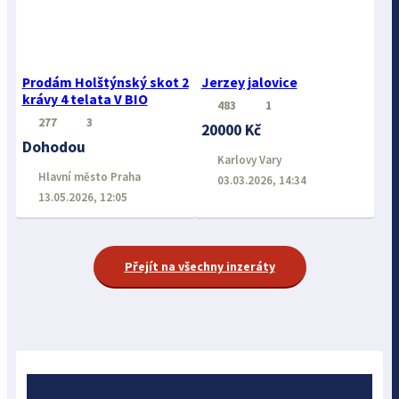
Prodám Holštýnský skot 2
Jerzey jalovice
krávy 4 telata V BIO
483
1
277
3
20000 Kč
Dohodou
Karlovy Vary
Hlavní město Praha
03.03.2026, 14:34
13.05.2026, 12:05
Přejít na všechny inzeráty