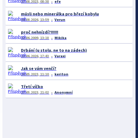
17.08.2023, 08:38
efe
müsli nebo minerálka pro březí kobylu
04.08.2026, 13:59
Verun
proč nehnízdí?!!!!!!
12.06.2009, 13:18
Mikika
Drbání (u stolu, ne to na zádech)
23.06.2026, 17:43
Varaxi
Jak se vám venčí?
26.05.2023, 11:10
keriton
Třetí víčko
27.05.2023, 21:02
Anonymní