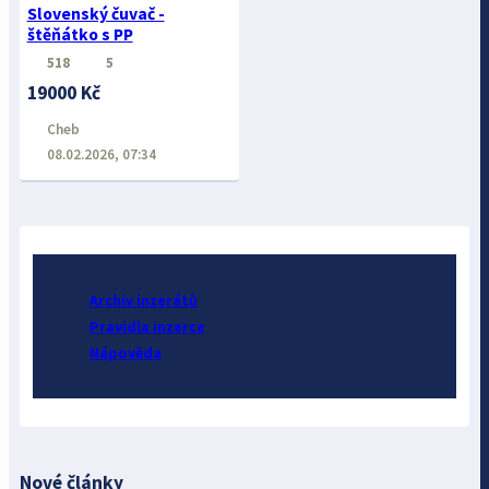
Slovenský čuvač -
štěňátko s PP
518
5
19000 Kč
Cheb
08.02.2026, 07:34
Archiv inzerátů
Pravidla inzerce
Nápověda
Nové články