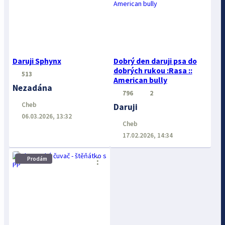
Daruji Sphynx
Dobrý den daruji psa do
dobrých rukou :Rasa ::
513
American bully
Nezadána
796
2
Cheb
Daruji
06.03.2026, 13:32
Cheb
17.02.2026, 14:34
⋮
Prodám