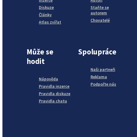
Inzerce
Autoři
Diskuze
Staňte se
autorem
Články
Chovatelé
Atlas zvířat
Může se
Spolupráce
hodit
Naši partneři
Reklama
Nápověda
Podpořte nás
Pravidla inzerce
Pravidla diskuze
Pravidla chatu