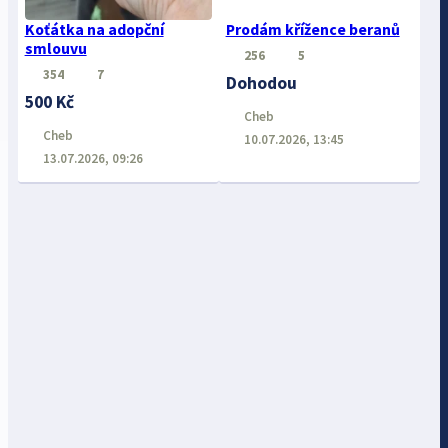
Koťátka na adopční
Prodám křížence beranů
smlouvu
256
5
354
7
Dohodou
500 Kč
Cheb
Cheb
10.07.2026, 13:45
13.07.2026, 09:26