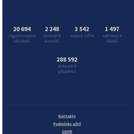
20 694
2 248
3 542
1 497
registrovaných
vložených
popisů zvířat
zajímavých
uživatelů
inzerátů
článků
288 592
diskuzních
příspěvků
Kontakty
Podmínky užití
GDPR