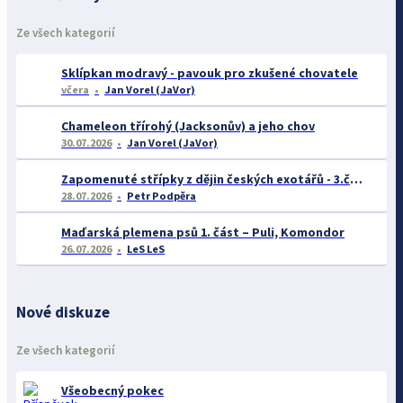
Ze všech kategorií
Sklípkan modravý - pavouk pro zkušené chovatele
včera
Jan Vorel (JaVor)
Chameleon třírohý (Jacksonův) a jeho chov
30.07.2026
Jan Vorel (JaVor)
Zapomenuté střípky z dějin českých exotářů - 3.část
28.07.2026
Petr Podpěra
Maďarská plemena psů 1. část – Puli, Komondor
26.07.2026
LeS LeS
Nové diskuze
Ze všech kategorií
Všeobecný pokec