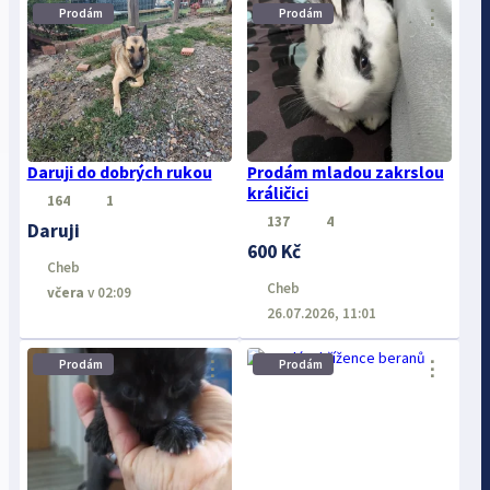
⋮
⋮
Prodám
Prodám
Daruji do dobrých rukou
Prodám mladou zakrslou
králičici
164
1
137
4
Daruji
600 Kč
Cheb
Cheb
včera
v 02:09
26.07.2026, 11:01
⋮
⋮
Prodám
Prodám