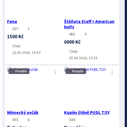
Fena
Štěňata Staff × American
bully
217
1
453
3
1500 Kč
6000 Kč
Cheb
Cheb
22.06.2026, 16:54
05.06.2026, 15:15
⋮
⋮
Prodám
Koupím
Německý ovčák
Kupím štěně PUDL TOY
473
6
330