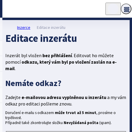
Inzerce
Editace inzerátu
Editace inzerátu
Inzerát byl vložen
bez přihlášení
. Editovat ho můžete
pomocí
odkazu, který vám byl po vložení zaslán na e-
mail
.
Nemáte odkaz?
Zadejte
e-mailovou adresu vyplněnou u inzerátu
a my vám
odkaz pro editaci pošleme znovu.
Doručení e-mailu s odkazem
může trvat až 5 minut
, prosíme o
trpělivost.
Případně také zkontrolujte složku
Nevyžádaná pošta
(spam).