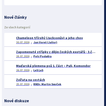
Nové články
Ze všech kategorií
Chameleon třírohý (Jacksonův) a jeho chov
30.07.2026
Jan Vorel (JaVor)
Zapomenuté střípky z dějin českých exotářů - 3.část
28.07.2026
Petr Podpěra
Maďarská plemena psů 1. část – Puli, Komondor
26.07.2026
LeS LeS
Zvířata na cestách
25.07.2026
RNDr. Martin Smrček
Nové diskuze