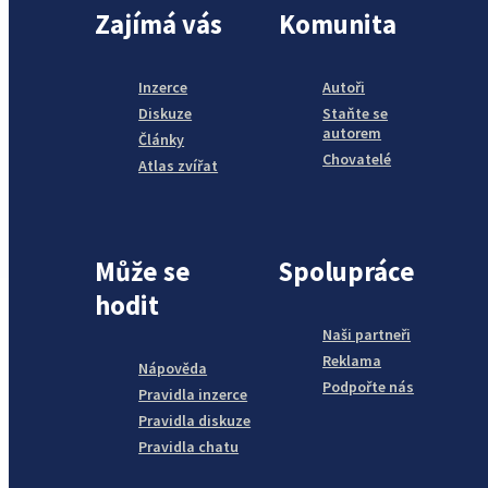
Zajímá vás
Komunita
Inzerce
Autoři
Diskuze
Staňte se
autorem
Články
Chovatelé
Atlas zvířat
Může se
Spolupráce
hodit
Naši partneři
Reklama
Nápověda
Podpořte nás
Pravidla inzerce
Pravidla diskuze
Pravidla chatu