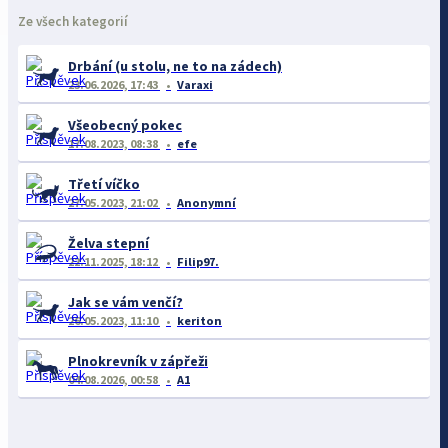
Ze všech kategorií
Drbání (u stolu, ne to na zádech)
23.06.2026, 17:43
Varaxi
Všeobecný pokec
17.08.2023, 08:38
efe
Třetí víčko
27.05.2023, 21:02
Anonymní
Želva stepní
22.11.2025, 18:12
Filip97.
Jak se vám venčí?
26.05.2023, 11:10
keriton
Plnokrevník v zápřeži
04.08.2026, 00:58
A1