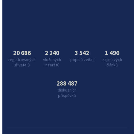
20 686
2 240
3 542
1 496
registrovaných
vložených
popisů zvířat
zajímavých
uživatelů
inzerátů
článků
288 487
diskuzních
příspěvků