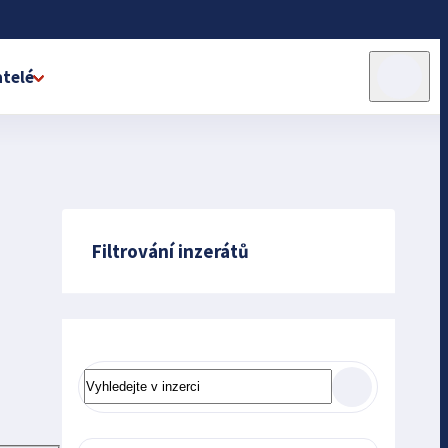
telé
Filtrování inzerátů