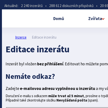
Aktuálně:
2 240 inzerátů
•
288 612 diskuzních příspěvků
•
20 69
Domů
Zvířata
Inzerce
Editace inzerátu
Editace inzerátu
Inzerát byl vložen
bez přihlášení
. Editovat ho můžete pom
Nemáte odkaz?
Zadejte
e-mailovou adresu vyplněnou u inzerátu
a my v
Doručení e-mailu s odkazem
může trvat až 5 minut
, prosíme o trpěl
Případně také zkontrolujte složku
Nevyžádaná pošta
(spam).