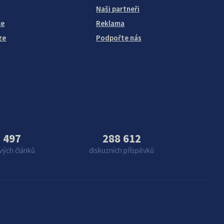
Naši partneři
ce
Reklama
ze
Podpořte nás
 497
288 612
vých článků
diskuzních příspěvků