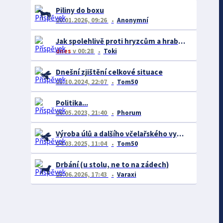
Piliny do boxu
20.01.2026, 09:26
Anonymní
Jak spolehlivě proti hryzcům a hrabošům
dnes
v 00:28
Toki
Dnešní zjištění celkové situace
21.10.2024, 22:07
Tom50
Politika...
26.05.2023, 21:40
Phorum
Výroba úlů a dalšího včelařského vybavení
04.03.2025, 11:04
Tom50
Drbání (u stolu, ne to na zádech)
23.06.2026, 17:43
Varaxi