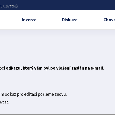
6 uživatelů
Inzerce
Diskuze
Chova
ocí
odkazu, který vám byl po vložení zaslán na e-mail
.
ám odkaz pro editaci pošleme znovu.
ivost.