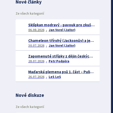
Nové články
Ze všech kategorií
Sklípkan modravý - pavouk pro zkušené chovatele
06.08.2026
Jan Vorel (JaVor)
Chameleon třírohý (Jacksonův) a jeho chov
30.07.2026
Jan Vorel (JaVor)
Zapomenuté střípky z dějin českých exotářů - 3.část
28.07.2026
Petr Podpěra
Maďarská plemena psů 1. část – Puli, Komondor
26.07.2026
LeS LeS
Nové diskuze
Ze všech kategorií