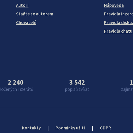
Autoři
Nápověda
Staňte se autorem
Pravidla inzer
Chovatelé
Pravidla disku
Pravidla chatu
2 240
3 542
1
vložených inzerátů
popisů zvířat
zajíma
Kontakty
|
Podmínky užití
|
GDPR