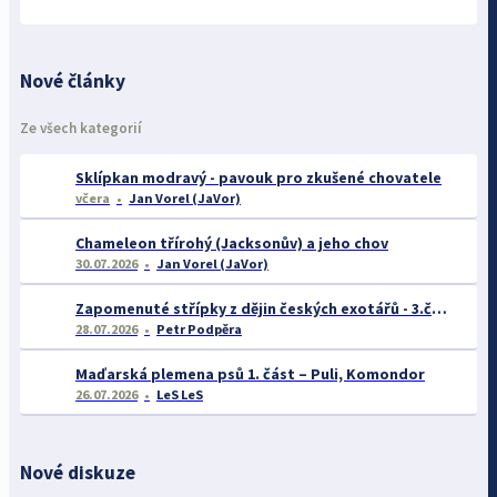
Nové články
Ze všech kategorií
Sklípkan modravý - pavouk pro zkušené chovatele
včera
Jan Vorel (JaVor)
Chameleon třírohý (Jacksonův) a jeho chov
30.07.2026
Jan Vorel (JaVor)
Zapomenuté střípky z dějin českých exotářů - 3.část
28.07.2026
Petr Podpěra
Maďarská plemena psů 1. část – Puli, Komondor
26.07.2026
LeS LeS
Nové diskuze