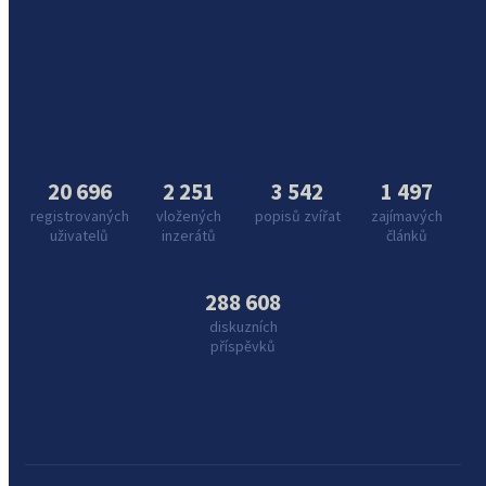
20 696
2 251
3 542
1 497
registrovaných
vložených
popisů zvířat
zajímavých
uživatelů
inzerátů
článků
288 608
diskuzních
příspěvků