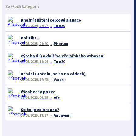
Ze všech kategorií
Dnešní zjištění celkové situace
21.10.2024, 22:07
Tom50
Politika...
26.05.2023, 21:40
Phorum
Výroba úlů a dalšího včelařského vybavení
04.03.2025, 11:04
Tom50
Drbání (u stolu, ne to na zádech)
23.06.2026, 17:43
Varaxi
Všeobecný pokec
17.08.2023, 08:38
efe
Co to je za brouka?
26.05.2015, 13:27
Anonymní