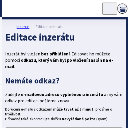
Inzerce
Editace inzerátu
Editace inzerátu
Inzerát byl vložen
bez přihlášení
. Editovat ho můžete
pomocí
odkazu, který vám byl po vložení zaslán na e-
mail
.
Nemáte odkaz?
Zadejte
e-mailovou adresu vyplněnou u inzerátu
a my vám
odkaz pro editaci pošleme znovu.
Doručení e-mailu s odkazem
může trvat až 5 minut
, prosíme o
trpělivost.
Případně také zkontrolujte složku
Nevyžádaná pošta
(spam).