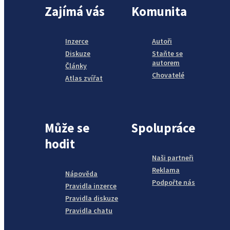
Zajímá vás
Komunita
Inzerce
Autoři
Diskuze
Staňte se
autorem
Články
Chovatelé
Atlas zvířat
Může se
Spolupráce
hodit
Naši partneři
Reklama
Nápověda
Podpořte nás
Pravidla inzerce
Pravidla diskuze
Pravidla chatu