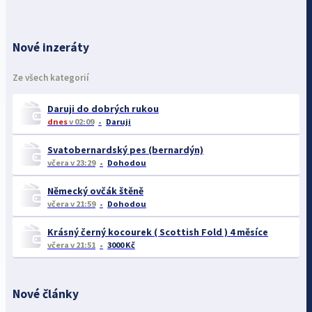
Nové inzeráty
Ze všech kategorií
Daruji do dobrých rukou
dnes
v 02:09
Daruji
Svatobernardský pes (bernardýn)
včera
v 23:29
Dohodou
Německý ovčák štěně
včera
v 21:59
Dohodou
Krásný černý kocourek ( Scottish Fold ) 4 měsíce
včera
v 21:51
3000 Kč
Nové články