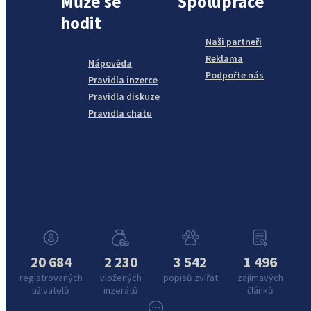
Může se
Spolupráce
hodit
Naši partneři
Reklama
Nápověda
Podpořte nás
Pravidla inzerce
Pravidla diskuze
Pravidla chatu
20 684
2 230
3 542
1 496
registrovaných
vložených
popisů zvířat
zajímavých
uživatelů
inzerátů
článků