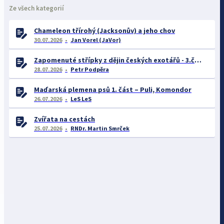
Ze všech kategorií
Chameleon třírohý (Jacksonův) a jeho chov
30.07.2026
Jan Vorel (JaVor)
Zapomenuté střípky z dějin českých exotářů - 3.část
28.07.2026
Petr Podpěra
Maďarská plemena psů 1. část – Puli, Komondor
26.07.2026
LeS LeS
Zvířata na cestách
25.07.2026
RNDr. Martin Smrček