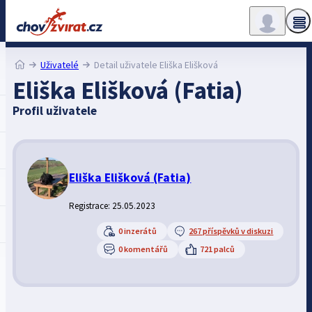
Uživatelé
Detail uživatele Eliška Elišková
Eliška Elišková (Fatia)
Profil uživatele
Eliška Elišková
(Fatia)
Registrace: 25.05.2023
0 inzerátů
267 příspěvků v diskuzi
0 komentářů
721 palců