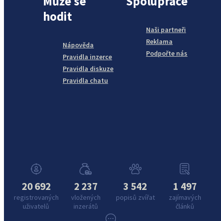
Může se
Spolupráce
hodit
Naši partneři
Reklama
Nápověda
Podpořte nás
Pravidla inzerce
Pravidla diskuze
Pravidla chatu
20 692
2 237
3 542
1 497
registrovaných
vložených
popisů zvířat
zajímavých
uživatelů
inzerátů
článků