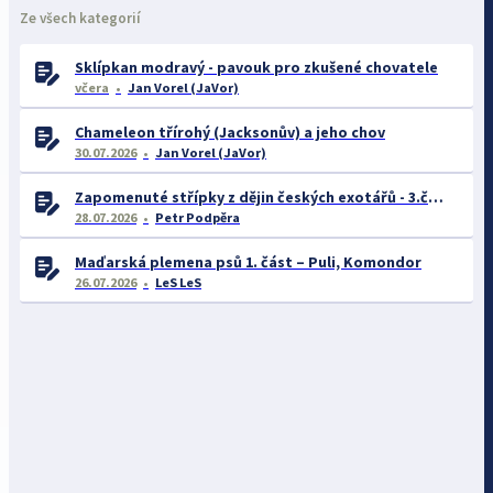
Ze všech kategorií
Sklípkan modravý - pavouk pro zkušené chovatele
včera
Jan Vorel (JaVor)
Chameleon třírohý (Jacksonův) a jeho chov
30.07.2026
Jan Vorel (JaVor)
Zapomenuté střípky z dějin českých exotářů - 3.část
28.07.2026
Petr Podpěra
Maďarská plemena psů 1. část – Puli, Komondor
26.07.2026
LeS LeS