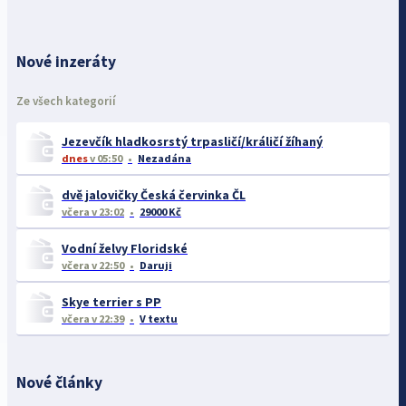
Nové inzeráty
Ze všech kategorií
Jezevčík hladkosrstý trpasličí/králičí žíhaný
dnes
v 05:50
Nezadána
dvě jalovičky Česká červinka ČL
včera
v 23:02
29000 Kč
Vodní želvy Floridské
včera
v 22:50
Daruji
Skye terrier s PP
včera
v 22:39
V textu
Nové články