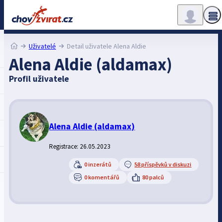
Uživatelé
Detail uživatele Alena Aldie
Alena Aldie (aldamax)
Profil uživatele
Alena Aldie
(aldamax)
Registrace: 26.05.2023
0 inzerátů
58 příspěvků v diskuzi
0 komentářů
80 palců