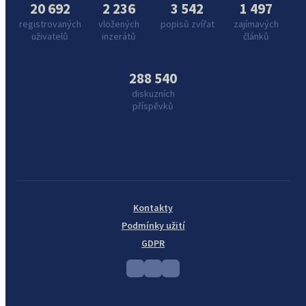
20 692
2 236
3 542
1 497
registrovaných
vložených
popisů zvířat
zajímavých
uživatelů
inzerátů
článků
288 540
diskuzních
příspěvků
Kontakty
Podmínky užití
GDPR