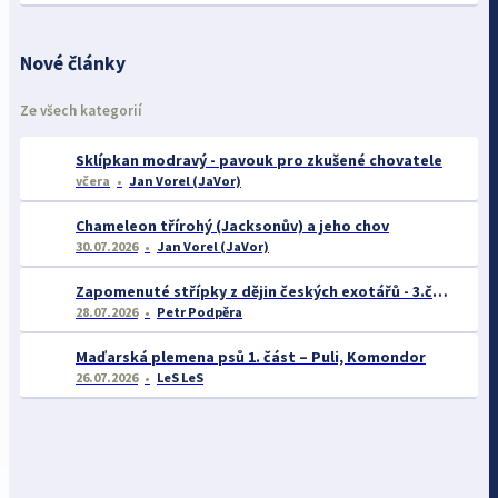
Nové články
Ze všech kategorií
Sklípkan modravý - pavouk pro zkušené chovatele
včera
Jan Vorel (JaVor)
Chameleon třírohý (Jacksonův) a jeho chov
30.07.2026
Jan Vorel (JaVor)
Zapomenuté střípky z dějin českých exotářů - 3.část
28.07.2026
Petr Podpěra
Maďarská plemena psů 1. část – Puli, Komondor
26.07.2026
LeS LeS