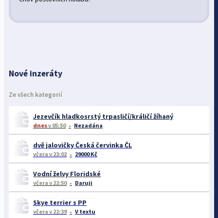
Nové inzeráty
Ze všech kategorií
Jezevčík hladkosrstý trpasličí/králičí žíhaný
dnes
v 05:50
Nezadána
dvě jalovičky Česká červinka ČL
včera
v 23:02
29000 Kč
Vodní želvy Floridské
včera
v 22:50
Daruji
Skye terrier s PP
včera
v 22:39
V textu