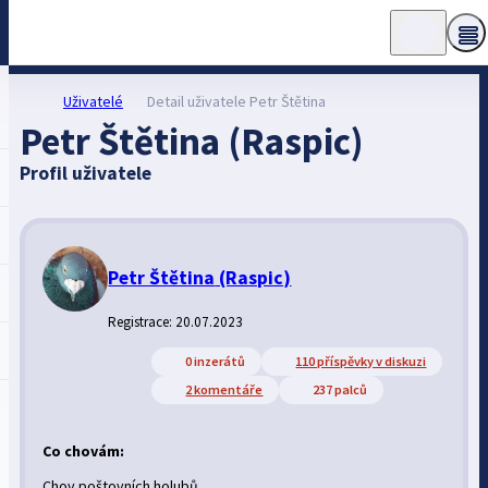
Uživatelé
Detail uživatele Petr Štětina
Petr Štětina (Raspic)
Profil uživatele
Petr Štětina
(Raspic)
Registrace: 20.07.2023
0 inzerátů
110 příspěvky v diskuzi
2 komentáře
237 palců
Co chovám:
Chov poštovních holubů.