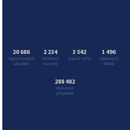
20 686
2 234
3 542
1 496
registrovaných
vložených
popisů zvířat
zajímavých
uživatelů
inzerátů
článků
288 482
diskuzních
příspěvků