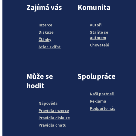
Zajímá vás
Komunita
Inzerce
Autoři
Diskuze
Staňte se
autorem
Články
Chovatelé
Atlas zvířat
Může se
Spolupráce
hodit
Naši partneři
Reklama
Nápověda
Podpořte nás
Pravidla inzerce
Pravidla diskuze
Pravidla chatu