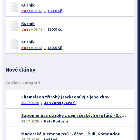
Kurník
dnes
v 08:49
16000 Kč
Kurník
dnes
v 08:45
13000 Kč
Kurník
dnes
v 08:43
15000 Kč
Nové články
Ze všech kategorií
Chameleon třírohý (Jacksonův) a jeho chov
30.07.2026
Jan Vorel (JaVor)
Zapomenuté střípky z dějin českých exotářů - 3.část
28.07.2026
Petr Podpěra
Maďarská plemena psů 1. část – Puli, Komondor
26.07.2026
LeS LeS