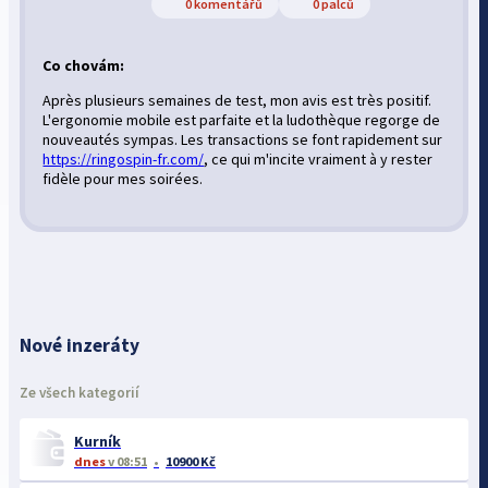
0 komentářů
0 palců
Co chovám:
Après plusieurs semaines de test, mon avis est très positif.
L'ergonomie mobile est parfaite et la ludothèque regorge de
nouveautés sympas. Les transactions se font rapidement sur
https://ringospin-fr.com/
, ce qui m'incite vraiment à y rester
fidèle pour mes soirées.
Nové inzeráty
Ze všech kategorií
Kurník
dnes
v 08:51
10900 Kč