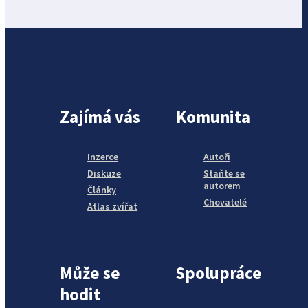
Zajímá vás
Komunita
Inzerce
Autoři
Diskuze
Staňte se
autorem
Články
Chovatelé
Atlas zvířat
Může se
Spolupráce
hodit