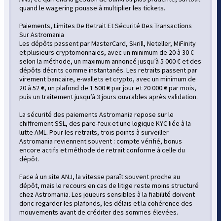
quand le wagering pousse à multiplier les tickets.
Paiements, Limites De Retrait Et Sécurité Des Transactions
Sur Astromania
Les dépôts passent par MasterCard, Skrill, Neteller, MiFinity
et plusieurs cryptomonnaies, avec un minimum de 20 à 30 €
selon la méthode, un maximum annoncé jusqu’à 5 000 € et des
dépôts décrits comme instantanés. Les retraits passent par
virement bancaire, e-wallets et crypto, avec un minimum de
20 à 52 €, un plafond de 1 500 € par jour et 20 000 € par mois,
puis un traitement jusqu’à 3 jours ouvrables après validation.
La sécurité des paiements Astromania repose sur le
chiffrement SSL, des pare-feux et une logique KYC liée à la
lutte AML. Pour les retraits, trois points à surveiller
Astromania reviennent souvent : compte vérifié, bonus
encore actifs et méthode de retrait conforme à celle du
dépôt.
Face à un site ANJ, la vitesse paraît souvent proche au
dépôt, mais le recours en cas de litige reste moins structuré
chez Astromania. Les joueurs sensibles à la fiabilité doivent
donc regarder les plafonds, les délais et la cohérence des
mouvements avant de créditer des sommes élevées.