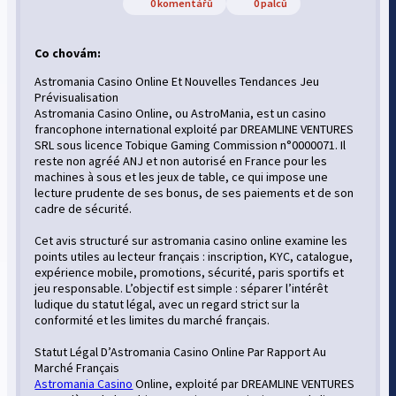
0 komentářů
0 palců
Co chovám:
Astromania Casino Online Et Nouvelles Tendances Jeu
Prévisualisation
Astromania Casino Online, ou AstroMania, est un casino
francophone international exploité par DREAMLINE VENTURES
SRL sous licence Tobique Gaming Commission n°0000071. Il
reste non agréé ANJ et non autorisé en France pour les
machines à sous et les jeux de table, ce qui impose une
lecture prudente de ses bonus, de ses paiements et de son
cadre de sécurité.
Cet avis structuré sur astromania casino online examine les
points utiles au lecteur français : inscription, KYC, catalogue,
expérience mobile, promotions, sécurité, paris sportifs et
jeu responsable. L’objectif est simple : séparer l’intérêt
ludique du statut légal, avec un regard strict sur la
conformité et les limites du marché français.
Statut Légal D’Astromania Casino Online Par Rapport Au
Marché Français
Astromania Casino
Online, exploité par DREAMLINE VENTURES