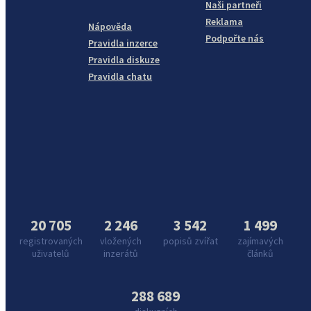
Naši partneři
Reklama
Nápověda
Podpořte nás
Pravidla inzerce
Pravidla diskuze
Pravidla chatu
20 705
2 246
3 542
1 499
registrovaných
vložených
popisů zvířat
zajímavých
uživatelů
inzerátů
článků
288 689