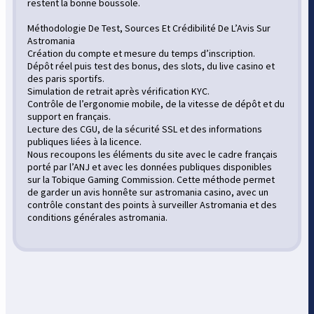
restent la bonne boussole.
Méthodologie De Test, Sources Et Crédibilité De L’Avis Sur
Astromania
Création du compte et mesure du temps d’inscription.
Dépôt réel puis test des bonus, des slots, du live casino et
des paris sportifs.
Simulation de retrait après vérification KYC.
Contrôle de l’ergonomie mobile, de la vitesse de dépôt et du
support en français.
Lecture des CGU, de la sécurité SSL et des informations
publiques liées à la licence.
Nous recoupons les éléments du site avec le cadre français
porté par l’ANJ et avec les données publiques disponibles
sur la Tobique Gaming Commission. Cette méthode permet
de garder un avis honnête sur astromania casino, avec un
contrôle constant des points à surveiller Astromania et des
conditions générales astromania.