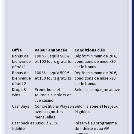
Offre
Valeur annoncée
Conditions clés
Bonus de
100 % jusqu’à 500 €
Dépôt minimum de 20 €,
bienvenue
et 100 tours gratuits
conditions de mise x30
dépôt 1
sur le bonus
Bonus de
100 % jusqu’à 500 €
Dépôt minimum de 20 €,
bienvenue
et 150 tours gratuits
conditions de mise x30
dépôt 2
sur le bonus
Drops &
Promotions et
Selon la campagne active
Wins
tournois sur slots et
live casino
CashDays
Compétitions Playson
Selon la zone et les jeux
avec cagnottes
éligibles
mensuelles
Cashback et
Jusqu’à 25 %
Réservé au programme
fidélité
de fidélité et au VIP
joueurs