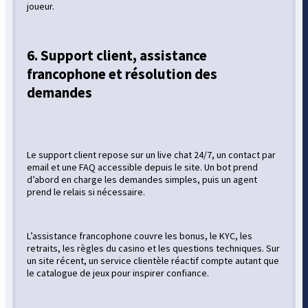
joueur.
6. Support client, assistance
francophone et résolution des
demandes
Le support client repose sur un live chat 24/7, un contact par
email et une FAQ accessible depuis le site. Un bot prend
d’abord en charge les demandes simples, puis un agent
prend le relais si nécessaire.
L’assistance francophone couvre les bonus, le KYC, les
retraits, les règles du casino et les questions techniques. Sur
un site récent, un service clientèle réactif compte autant que
le catalogue de jeux pour inspirer confiance.