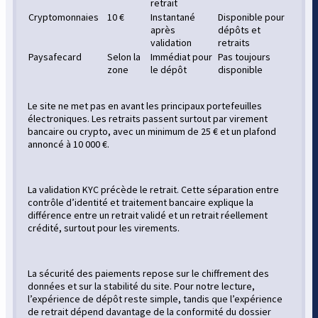
retrait
Cryptomonnaies
10 €
Instantané
Disponible pour
après
dépôts et
validation
retraits
Paysafecard
Selon la
Immédiat pour
Pas toujours
zone
le dépôt
disponible
Le site ne met pas en avant les principaux portefeuilles
électroniques. Les retraits passent surtout par virement
bancaire ou crypto, avec un minimum de 25 € et un plafond
annoncé à 10 000 €.
La validation KYC précède le retrait. Cette séparation entre
contrôle d’identité et traitement bancaire explique la
différence entre un retrait validé et un retrait réellement
crédité, surtout pour les virements.
La sécurité des paiements repose sur le chiffrement des
données et sur la stabilité du site. Pour notre lecture,
l’expérience de dépôt reste simple, tandis que l’expérience
de retrait dépend davantage de la conformité du dossier