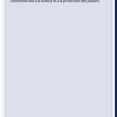
conformité liée à la licence et à la protection des joueurs.