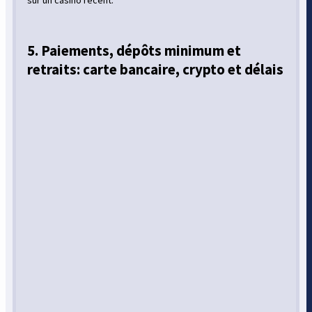
sur un casino récent.
5. Paiements, dépôts minimum et
retraits: carte bancaire, crypto et délais