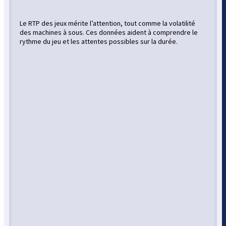
Le RTP des jeux mérite l’attention, tout comme la volatilité
des machines à sous. Ces données aident à comprendre le
rythme du jeu et les attentes possibles sur la durée.