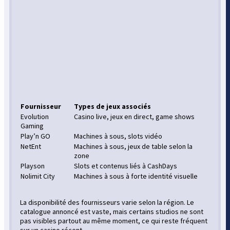
Fournisseur
Types de jeux associés
Evolution
Casino live, jeux en direct, game shows
Gaming
Play’n GO
Machines à sous, slots vidéo
NetEnt
Machines à sous, jeux de table selon la
zone
Playson
Slots et contenus liés à CashDays
Nolimit City
Machines à sous à forte identité visuelle
La disponibilité des fournisseurs varie selon la région. Le
catalogue annoncé est vaste, mais certains studios ne sont
pas visibles partout au même moment, ce qui reste fréquent