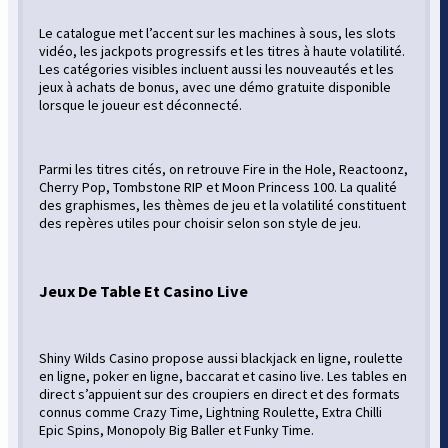
Le catalogue met l’accent sur les machines à sous, les slots
vidéo, les jackpots progressifs et les titres à haute volatilité.
Les catégories visibles incluent aussi les nouveautés et les
jeux à achats de bonus, avec une démo gratuite disponible
lorsque le joueur est déconnecté.
Parmi les titres cités, on retrouve Fire in the Hole, Reactoonz,
Cherry Pop, Tombstone RIP et Moon Princess 100. La qualité
des graphismes, les thèmes de jeu et la volatilité constituent
des repères utiles pour choisir selon son style de jeu.
Jeux De Table Et Casino Live
Shiny Wilds Casino propose aussi blackjack en ligne, roulette
en ligne, poker en ligne, baccarat et casino live. Les tables en
direct s’appuient sur des croupiers en direct et des formats
connus comme Crazy Time, Lightning Roulette, Extra Chilli
Epic Spins, Monopoly Big Baller et Funky Time.