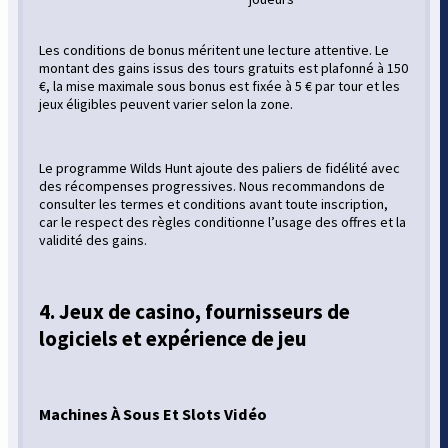
Les conditions de bonus méritent une lecture attentive. Le
montant des gains issus des tours gratuits est plafonné à 150
€, la mise maximale sous bonus est fixée à 5 € par tour et les
jeux éligibles peuvent varier selon la zone.
Le programme Wilds Hunt ajoute des paliers de fidélité avec
des récompenses progressives. Nous recommandons de
consulter les termes et conditions avant toute inscription,
car le respect des règles conditionne l’usage des offres et la
validité des gains.
4. Jeux de casino, fournisseurs de
logiciels et expérience de jeu
Machines À Sous Et Slots Vidéo