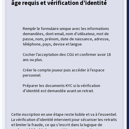
âge requis et vérification d’identité
Remplir le formulaire unique avec les informations
demandées, dont email, nom d’utilisateur, mot de
passe, nom, prénom, date de naissance, adresse,
téléphone, pays, devise et langue.
Cocher l’acceptation des CGU et confirmer avoir 18
ans ou plus.
Créer le compte joueur puis accéder à l’espace
personnel.
Préparer les documents KYC si la vérification
d’identité est demandée avant un retrait.
Cette inscription en une étape reste lisible et va à l’essentiel.
La vérification d’identité intervient pour sécuriser les retraits
et limiter la fraude, ce qui s’inscrit dans la logique de