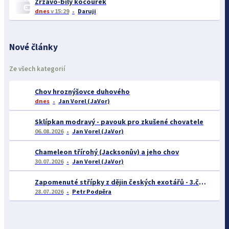
Zrzavo-bílý kocourek
dnes
v 15:29
Daruji
Nové články
Ze všech kategorií
Chov hroznýšovce duhového
dnes
Jan Vorel (JaVor)
Sklípkan modravý - pavouk pro zkušené chovatele
06.08.2026
Jan Vorel (JaVor)
Chameleon třírohý (Jacksonův) a jeho chov
30.07.2026
Jan Vorel (JaVor)
Zapomenuté střípky z dějin českých exotářů - 3.část
28.07.2026
Petr Podpěra