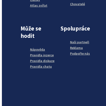
Chovatelé
Atlas zvířat
Může se
Spolupráce
hodit
Naši partneři
Reklama
Nápověda
Podpořte nás
Pravidla inzerce
Pravidla diskuze
Pravidla chatu