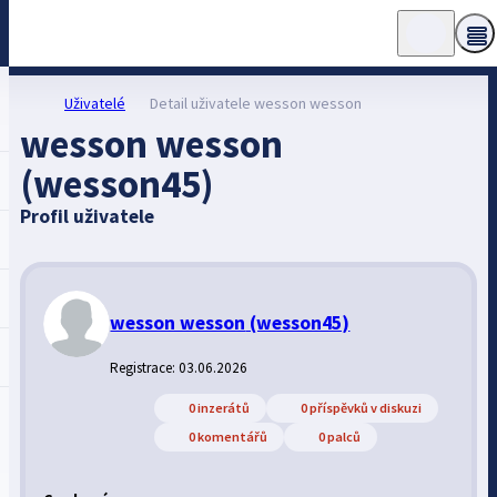
Uživatelé
Detail uživatele wesson wesson
wesson wesson
(wesson45)
Profil uživatele
wesson wesson
(wesson45)
Registrace: 03.06.2026
0 inzerátů
0 příspěvků v diskuzi
0 komentářů
0 palců