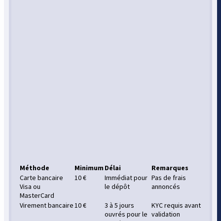
Méthode
Minimum
Délai
Remarques
Carte bancaire
10 €
Immédiat pour
Pas de frais
Visa ou
le dépôt
annoncés
MasterCard
Virement bancaire
10 €
3 à 5 jours
KYC requis avant
ouvrés pour le
validation