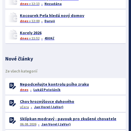
dnes
v 12:13
Nezadána
Kocourek Peťa hledá nový domov
dnes
v 12:00
Daruji
Korely 2026
dnes
v 11:52
450 Kč
Nové články
Ze všech kategorií
Nepodceňujte kontrolu psího zraku
dnes
Lukáš Pololáník
Chov hroznýšovce duhového
včera
Jan Vorel (JaVor)
Sklípkan modravý - pavouk pro zkušené chovatele
06.08.2026
Jan Vorel (JaVor)