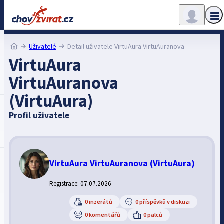
Uživatelé
Detail uživatele VirtuAura VirtuAuranova
VirtuAura
VirtuAuranova
(VirtuAura)
Profil uživatele
VirtuAura VirtuAuranova
(VirtuAura)
Registrace: 07.07.2026
0 inzerátů
0 příspěvků v diskuzi
0 komentářů
0 palců