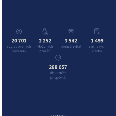
20 703
2 252
3 542
1 499
registrovaných
vložených
popisů zvířat
zajímavých
uživatelů
inzerátů
článků
288 657
diskuzních
příspěvků
Kontakty