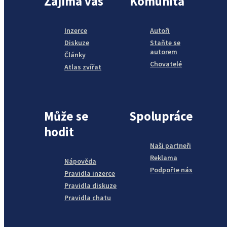
Zajímá vás
Komunita
Inzerce
Autoři
Diskuze
Staňte se
autorem
Články
Chovatelé
Atlas zvířat
Může se
Spolupráce
hodit
Naši partneři
Reklama
Nápověda
Podpořte nás
Pravidla inzerce
Pravidla diskuze
Pravidla chatu