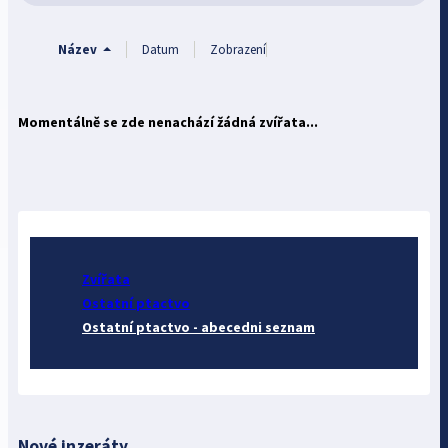
Název
Datum
Zobrazení
Momentálně se zde nenachází žádná zvířata...
Zvířata
Ostatní ptactvo
Ostatní ptactvo - abecedni seznam
Nové inzeráty