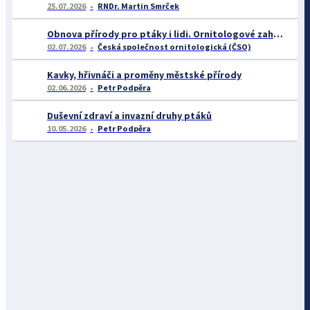
25.07.2026
RNDr. Martin Smrček
Obnova přírody pro ptáky i lidi. Ornitologové zahájili důležitý projekt pro rozvoj Střimické výsypky
02.07.2026
Česká společnost ornitologická (ČSO)
Kavky, hřivnáči a proměny městské přírody
02.06.2026
Petr Podpěra
Duševní zdraví a invazní druhy ptáků
10.05.2026
Petr Podpěra