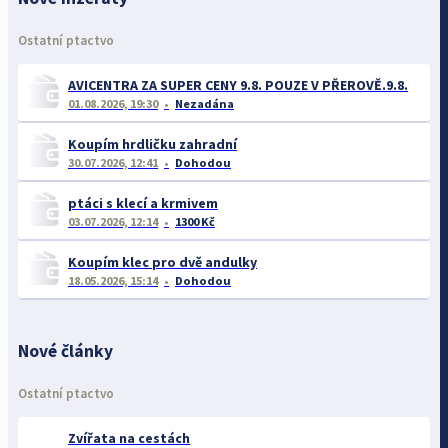
Ostatní ptactvo
AVICENTRA ZA SUPER CENY 9.8. POUZE V PŘEROVĚ.9.8.
01.08.2026, 19:30
Nezadána
Koupím hrdličku zahradní
30.07.2026, 12:41
Dohodou
ptáci s klecí a krmivem
03.07.2026, 12:14
1300 Kč
Koupím klec pro dvě andulky
18.05.2026, 15:14
Dohodou
Nové články
Ostatní ptactvo
Zvířata na cestách