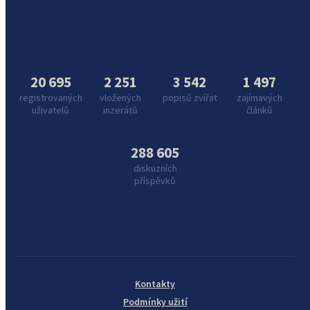
20 695
2 251
3 542
1 497
registrovaných
vložených
popisů zvířat
zajímavých
uživatelů
inzerátů
článků
288 605
diskuzních
příspěvků
Kontakty
Podmínky užití