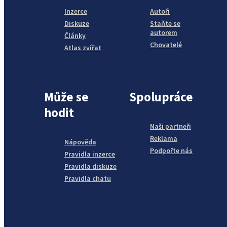
Inzerce
Autoři
Diskuze
Staňte se
autorem
Články
Chovatelé
Atlas zvířat
Může se
Spolupráce
hodit
Naši partneři
Reklama
Nápověda
Podpořte nás
Pravidla inzerce
Pravidla diskuze
Pravidla chatu