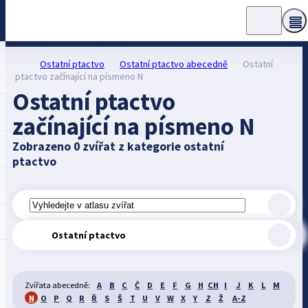
Ostatní ptactvo
Ostatní ptactvo abecedně
Ostatní
ptactvo začínající na písmeno N
Ostatní ptactvo
začínající na písmeno N
Zobrazeno 0 zvířat z kategorie ostatní
ptactvo
Ostatní ptactvo
Zvířata abecedně:
A
B
C
Č
D
E
F
G
H
CH
I
J
K
L
M
N
O
P
Q
R
Ř
S
Š
T
U
V
W
X
Y
Z
Ž
A-Z